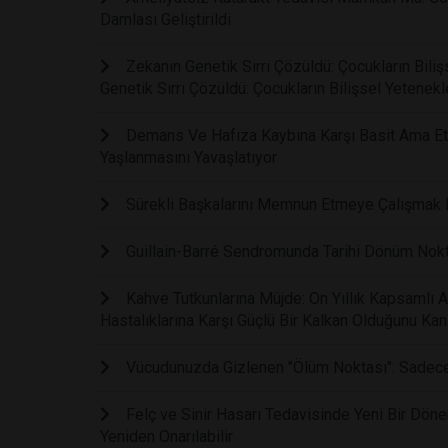
Damlası Geliştirildi
Zekanın Genetik Sırrı Çözüldü: Çocukların Bil
Genetik Sırrı Çözüldü: Çocukların Bilişsel Yetene
Demans Ve Hafıza Kaybına Karşı Basit Ama Etki
Yaşlanmasını Yavaşlatıyor
Sürekli Başkalarını Memnun Etmeye Çalışmak Fi
Guillain-Barré Sendromunda Tarihi Dönüm Noktas
Kahve Tutkunlarına Müjde: On Yıllık Kapsamlı 
Hastalıklarına Karşı Güçlü Bir Kalkan Olduğunu Kanı
Vücudunuzda Gizlenen "Ölüm Noktası": Sadece B
Felç ve Sinir Hasarı Tedavisinde Yeni Bir Dönem:
Yeniden Onarılabilir