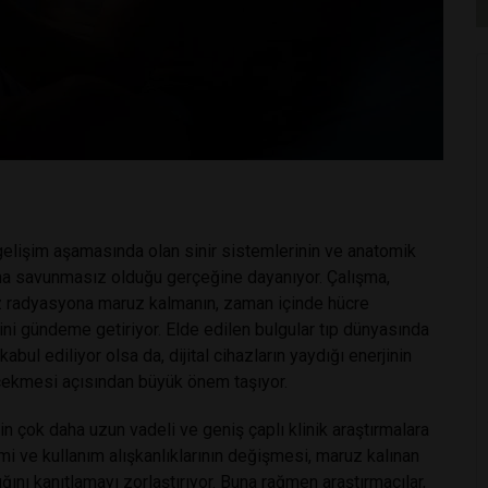
gelişim aşamasında olan sinir sistemlerinin ve anatomik
daha savunmasız olduğu gerçeğine dayanıyor. Çalışma,
uz radyasyona maruz kalmanın, zaman içinde hücre
ini gündeme getiriyor. Elde edilen bulgular tıp dünyasında
kabul ediliyor olsa da, dijital cihazların yaydığı enerjinin
 çekmesi açısından büyük önem taşıyor.
in çok daha uzun vadeli ve geniş çaplı klinik araştırmalara
rimi ve kullanım alışkanlıklarının değişmesi, maruz kalınan
ını kanıtlamayı zorlaştırıyor. Buna rağmen araştırmacılar,