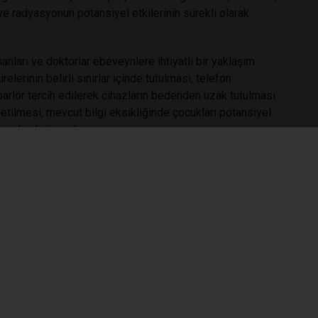
e radyasyonun potansiyel etkilerinin sürekli olarak
anları ve doktorlar ebeveynlere ihtiyatlı bir yaklaşım
lerinin belirli sınırlar içinde tutulması, telefon
parlör tercih edilerek cihazların bedenden uzak tutulması
setilmesi, mevcut bilgi eksikliğinde çocukları potansiyel
m olarak öne çıkıyor.
ital-philadelphia-study-links-smartphone-ownership-
ullanımı
#beyin gelişimi
#ekran süresi
#dijital ebeveynlik