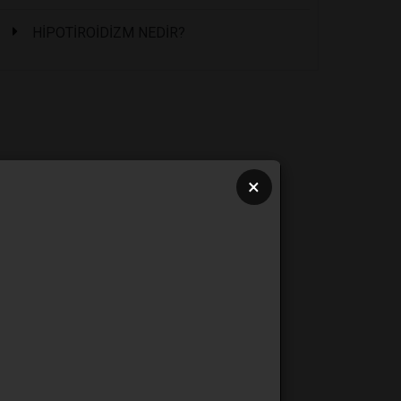
HİPOTİROİDİZM NEDİR?
×