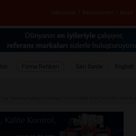
ar ve Sağlık Gazetes
Hakkımızda
|
Advertisement
|
Künye
tör
Firma Rehberi
Seri İlanlar
English 
ep Telefonu Kullanımı ve Beyin Tümörü Riski: İsveç'ten Gelen Yeni Ara