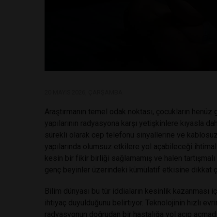
20 MAYIS 2026, ÇARŞAMBA
Araştırmanın temel odak noktası, çocukların henüz 
yapılarının radyasyona karşı yetişkinlere kıyasla 
sürekli olarak cep telefonu sinyallerine ve kablos
yapılarında olumsuz etkilere yol açabileceği ihtimal
kesin bir fikir birliği sağlamamış ve halen tartışmalı 
genç beyinler üzerindeki kümülatif etkisine dikkat
Bilim dünyası bu tür iddiaların kesinlik kazanması iç
ihtiyaç duyulduğunu belirtiyor. Teknolojinin hızlı ev
radyasyonun doğrudan bir hastalığa yol açıp açmadığ