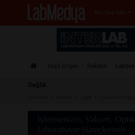
Labmedya - Laboratuv
Bizi Takip Edin
Hızlı Erişim
Reklam
LabSek
Sağlık
Labmedya
Haberler
Sağlık
Çocuklarda Yoğun C