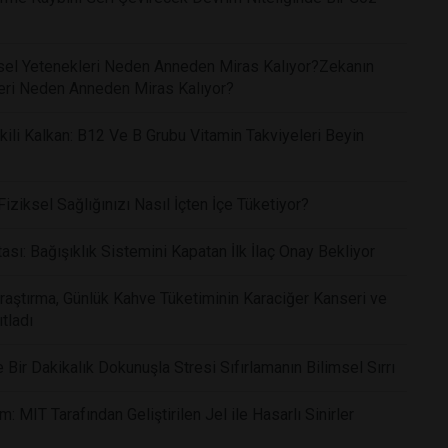
işsel Yetenekleri Neden Anneden Miras Kalıyor?Zekanın
kleri Neden Anneden Miras Kalıyor?
li Kalkan: B12 Ve B Grubu Vitamin Takviyeleri Beyin
ziksel Sağlığınızı Nasıl İçten İçe Tüketiyor?
ı: Bağışıklık Sistemini Kapatan İlk İlaç Onay Bekliyor
Araştırma, Günlük Kahve Tüketiminin Karaciğer Kanseri ve
tladı
ir Dakikalık Dokunuşla Stresi Sıfırlamanın Bilimsel Sırrı
 MIT Tarafından Geliştirilen Jel ile Hasarlı Sinirler