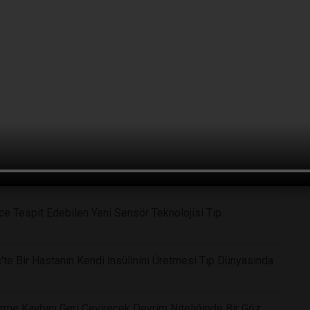
f: Doğal Mantar Bileşeni Psilosibin Klinik Tedavide
ce Tespit Edebilen Yeni Sensör Teknolojisi Tıp
'te Bir Hastanın Kendi İnsülinini Üretmesi Tıp Dünyasında
me Kaybını Geri Çevirecek Devrim Niteliğinde Bir Göz