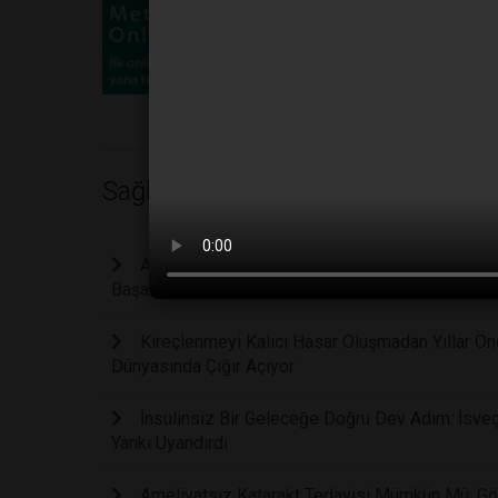
Sağlık
Ağır Depresyona Karşı Devrim Niteliğinde Keşi
Başarıya Ulaştı
Kireçlenmeyi Kalıcı Hasar Oluşmadan Yıllar Ön
Dünyasında Çığır Açıyor
İnsülinsiz Bir Geleceğe Doğru Dev Adım: İsveç
Yankı Uyandırdı
Ameliyatsız Katarakt Tedavisi Mümkün Mü: Gör