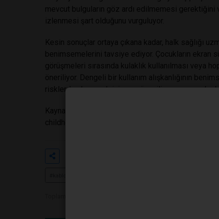
mevcut bulguların göz ardı edilmemesi gerektiğini v
izlenmesi şart olduğunu vurguluyor.
Kesin sonuçlar ortaya çıkana kadar, halk sağlığı uzm
benimsemelerini tavsiye ediyor. Çocukların ekran süre
görüşmeleri sırasında kulaklık kullanılması veya ho
öneriliyor. Dengeli bir kullanım alışkanlığının benim
risklerden korumak için en güvenilir ve rasyonel adı
Kaynak:
https://www.chop.edu/news/childrens-hosp
childhood-increased-risk?utm_
Etiketler
#çocuk sağlığı
#cep telefonu k
#kablosuz teknoloji
#bilimsel araştırma
Toplam Görüntülenme 885