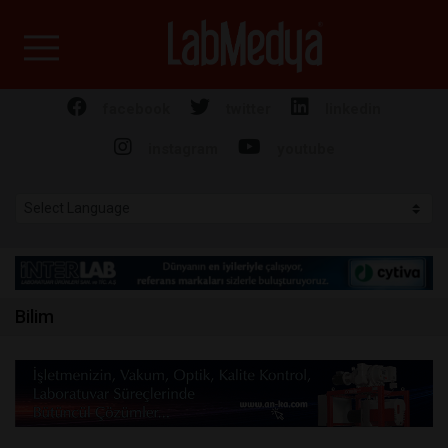
Labmedya - Laboratuv
facebook
twitter
linkedin
instagram
youtube
Bilim