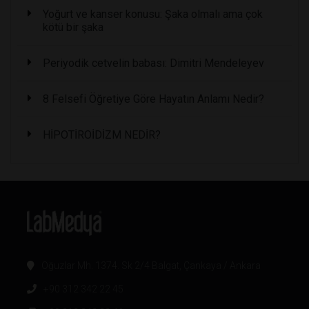
Yoğurt ve kanser konusu: Şaka olmalı ama çok
kötü bir şaka
Periyodik cetvelin babası: Dimitri Mendeleyev
8 Felsefi Öğretiye Göre Hayatın Anlamı Nedir?
HİPOTİROİDİZM NEDİR?
Oğuzlar Mh. 1374. Sk 2/4 Balgat, Çankaya / Ankara
+90 312 342 22 45