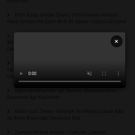
Geliştirildi
Bilim Kurgu Gerçek Oluyor: Bilim İnsanları Kanseri
Kendi İçinden Yok Eden Akıllı Bir Bakteri Ordusu Geliştirdi
Çocuklarda Zihinsel Sağlığın Anahtarı Hareket:
×
Bilimsel Araştırmalar Fiziksel Aktivitenin Beyin
Gelişimindeki Rolünü Kanıtladı
Diş Koltuğunda Büyük Değişim: Koyun Yününden Elde
Edilen Mucize Protein Diş Etlerini Kendi Kendine
Onaracak
Hücresel İletişimde Işık Devrimi: Mitokondrilerin
Görünmez Ağı Keşfedildi
Kalbin Gizli Zekası: Nörolojik Bir Merkez Olarak Kalp
ve Beyin Arasındaki Görünmez Bağ
Zamanın Kırılma Noktası: Fizikçiler Zamanın