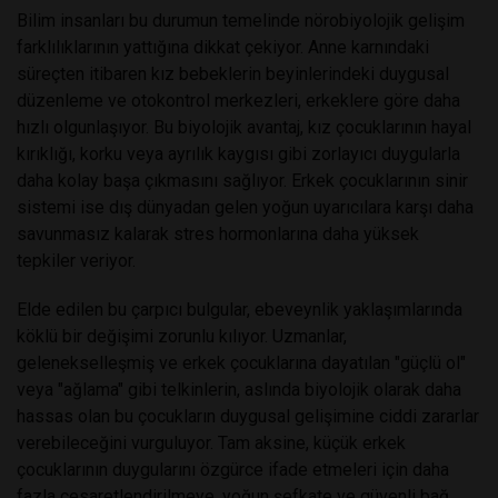
Bilim insanları bu durumun temelinde nörobiyolojik gelişim
farklılıklarının yattığına dikkat çekiyor. Anne karnındaki
süreçten itibaren kız bebeklerin beyinlerindeki duygusal
düzenleme ve otokontrol merkezleri, erkeklere göre daha
hızlı olgunlaşıyor. Bu biyolojik avantaj, kız çocuklarının hayal
kırıklığı, korku veya ayrılık kaygısı gibi zorlayıcı duygularla
daha kolay başa çıkmasını sağlıyor. Erkek çocuklarının sinir
sistemi ise dış dünyadan gelen yoğun uyarıcılara karşı daha
savunmasız kalarak stres hormonlarına daha yüksek
tepkiler veriyor.
Elde edilen bu çarpıcı bulgular, ebeveynlik yaklaşımlarında
köklü bir değişimi zorunlu kılıyor. Uzmanlar,
gelenekselleşmiş ve erkek çocuklarına dayatılan "güçlü ol"
veya "ağlama" gibi telkinlerin, aslında biyolojik olarak daha
hassas olan bu çocukların duygusal gelişimine ciddi zararlar
verebileceğini vurguluyor. Tam aksine, küçük erkek
çocuklarının duygularını özgürce ifade etmeleri için daha
fazla cesaretlendirilmeye, yoğun şefkate ve güvenli bağ