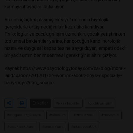
kurmaya ihtiyaçları bulunuyor.
Bu sonuçlar, kalıplaşmış cinsiyet rollerinin biyolojik
gerçeklerle örtüşmediğini bir kez daha kanıtlıyor.
Psikologlar ve çocuk gelişim uzmanları, çocuk yetiştirirken
toplumsal beklentiler yerine, her çocuğun kendi nörolojik
hızına ve duygusal kapasitesine saygı duyan, empati odaklı
bir yaklaşımın benimsenmesi gerektiğinin altını çiziyor.
Kaynak:
https://www.psychologytoday.com/ca/blog/moral-
landscapes/201701/be-worried-about-boys-especially-
baby-boys?utm_source
Etiketler
#erkek bebekler
#çocuk gelişimi
#duygusal regülasyon
#nörobilim
#stres tepkisi
#ebeveynlik
#çocuk psikolojisi
#sinir sistemi
#erken çocukluk