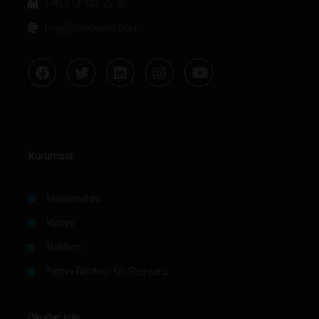
+90 312 342 22 46
bilgi@labmedya.com
Kurumsal
Hakkımızda
Künye
Reklam
Firma Rehberi Ön Başvuru
Okurlar İçin