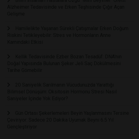
Bilim İnsanları Hastalara Özgü "Mini Beyinler" Üretti:
Alzheimer Tedavisinde ve Erken Teşhisinde Çığır Açan
Gelişme
Hamilelikte Yaşanan Sürekli Çatışmalar Erken Doğum
Riskini Tetikleyebilir: Stres ve Hormonların Anne
Karnındaki Etkisi
Kellik Tedavisinde Ezber Bozan Tesadüf: DNA'nın
Doğal Yapısında Bulunan Şeker Jeli Saç Dökülmesini
Tarihe Gömebilir
20 Saniyelik Sarılmanın Vücudunuzda Yarattığı
Bilimsel Dönüşüm: Oksitosin Hormonu Stresi Nasıl
Saniyeler İçinde Yok Ediyor?
Gün Ortası Şekerlemeleri Beyin Yaşlanmasını Tersine
Çeviriyor: Sadece 20 Dakika Uyumak Beyni 6.5 Yıl
Gençleştiriyor