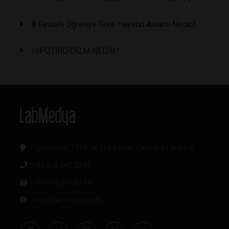
8 Felsefi Öğretiye Göre Hayatın Anlamı Nedir?
HİPOTİROİDİZM NEDİR?
Oğuzlar Mh. 1374. Sk 2/4 Balgat, Çankaya / Ankara
+90 312 342 22 45
+90 312 342 22 46
bilgi@labmedya.com