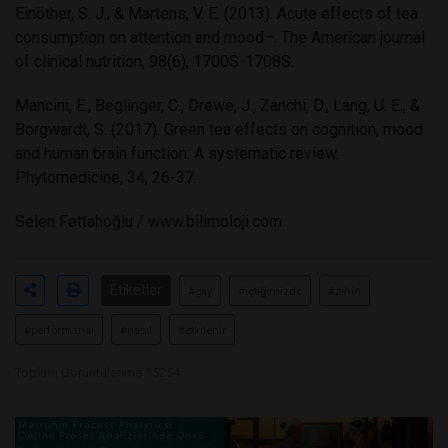
Einöther, S. J., & Martens, V. E. (2013). Acute effects of tea
consumption on attention and mood–. The American journal
of clinical nutrition, 98(6), 1700S-1708S.
Mancini, E., Beglinger, C., Drewe, J., Zanchi, D., Lang, U. E., &
Borgwardt, S. (2017). Green tea effects on cognition, mood
and human brain function: A systematic review.
Phytomedicine, 34, 26-37.
Selen Fettahoğlu / www.bilimoloji.com
Etiketler
#çay
#içtiğimizde
#zihin
#performansı
#nasıl
#etkilenir
Toplam Görüntülenme 15254