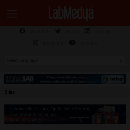
Labmedya - Laboratuv
facebook
twitter
linkedin
instagram
youtube
Bilim