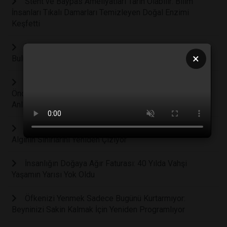
Stent ve Baypas Ameliyatları Tarih Olabilir: Bilim
İnsanları Tıkalı Damarları Temizleyen Doğal Enzimi
Keşfetti
İnsan Rejenerasyonunun "Kapatma Düğmesi"
×
Bulunmuş Olabilir mi?
İletişimin Kökenleri Yeniden Yazılıyor: 2 Milyon Yıl
Önce Yaşayan Homo Erectus İnsanları Konuşarak
Anlaşıyor Olabilirdi
İnsanlarda 33 Gizli Duyu Bulunabilir: Bilim İnsanları
Algının Sınırlarını Yeniden Çiziyor
İnsanlığın Doğaya Ağır Faturası: 40 Yılda Vahşi
Yaşamın Yarısı Yok Oldu
Öfkenizi Yenmek Sadece Bugünü Kurtarmıyor:
Beyninizi Sakin Kalmak İçin Yeniden Programlıyor