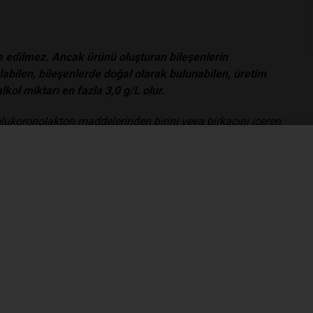
ave edilmez. Ancak ürünü oluşturan bileşenlerin
labilen, bileşenlerde doğal olarak bulunabilen, üretim
kol miktarı en fazla 3,0 g/L olur.
e glukoronolakton maddelerinden birini veya birkaçını içeren
dışında başka bir gıda adı ile piyasaya arz edilemez.
meyve oranı, gazlı olanlarda ağırlıkça en az % 4, gazsız
birlikte 30/6/2013 tarihli ve 28693 sayılı Resmî Gazete’de
Yönetmeliğine uygun olarak tatlandırıcılar kullanılabilir.
ullanılmaz.
ı , yeni düzenlemede gr/L (Litrede gram) cinsinden