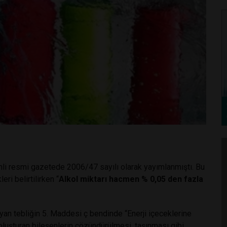
ihli resmi gazetede 2006/47 sayılı olarak yayımlanmıştı. Bu
eri belirtilirken “
Alkol miktarı hacmen % 0,05 den fazla
n tebliğin 5. Maddesi ç bendinde “Enerji içeceklerine
 oluşturan bileşenlerin çözündürülmesi, taşınması gibi