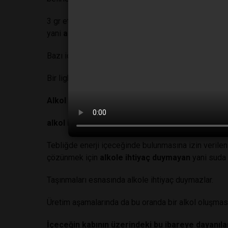
3 gr etil alkolün 3.8 ml hacminde olduğunu göz önü
yani
alkol oranının 7 mislinden fazla artışına izin
Bazı içkilerin alkol oranları:
Bira: %3 -7,5
, Rakı: %4
Bir light biradaki alkol miktarının %10 undan fazlası 
Alkol ve enerji içeriğinin birlikte alınmasının teh
alkol içermediği bilinen bir içeceğin içinde alk
Tebliğde enerji içeceğinde bulunmasına izin verile
çözünmek için
alkole ihtiyaç duymayan
yani suda 
Taşınmaları esnasında alkole ihtiyaç duymazlar.
Üretim aşamalarında da bu oranda bir alkol oluşm
İçeceğin kabının üzerindeki bu ibareye dayanıla