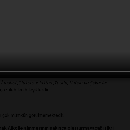
ne alırsak , alkol miktarının % 0,05’ten % 0,38’e çıktığı
 verildiği görüldü
. (Etanol özgül ağırlığı0,78924 gr/ml)
5-40 , Votka: %40 , Viski:%40-43 , Şarap:%8 -%15
bir miktara izin verildiği görülmektedir.
likesinin yanı sıra,
ol olmasının hukuk boyutu da tartışmaya açıktır.
n
İnositol ,Glukoronolakton ,Taurin, Kafein ve Şeker ler
çözülebilen bileşiklerdir.
ası çok mümkün görülmemektedir.
rak Alkolle alınmasının sakınca oluşturmayacağı fikri