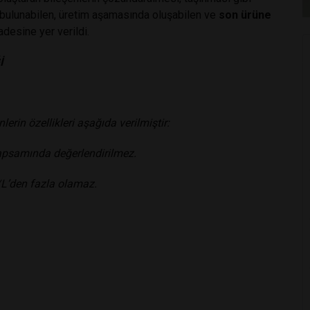
k bulunabilen, üretim aşamasında oluşabilen ve
son ürüne
fadesine yer verildi.
İ
erin özellikleri aşağıda verilmiştir:
kapsamında değerlendirilmez.
/L’den fazla olamaz.