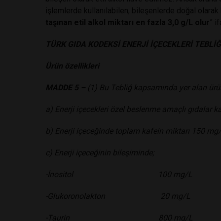
işlemlerde kullanılabilen, bileşenlerde doğal olara
taşınan etil alkol miktarı en fazla 3,0 g/L olur
” i
TÜRK GIDA KODEKSİ ENERJİ İÇECEKLERİ TEBLİĞ
Ürün özellikleri
MADDE 5 –
(1) Bu Tebliğ kapsamında yer alan ürünl
a) Enerji içecekleri özel beslenme amaçlı gıdalar 
b) Enerji içeceğinde toplam kafein miktarı 150 mg
c) Enerji içeceğinin bileşiminde;
-İnositol 100 mg/L
-Glukoronolakton 20 mg/L
-Taurin 800 mg/L