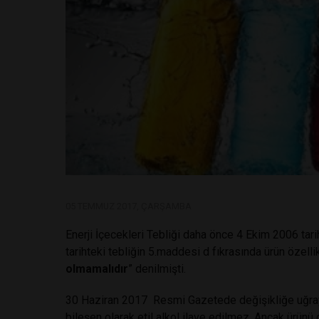
05 TEMMUZ 2017, ÇARŞAMBA
Enerji İçecekleri Tebliği daha önce 4 Ekim 2006 tar
tarihteki tebliğin 5.maddesi d fıkrasında ürün özellikl
olmamalıdır
” denilmişti.
30 Haziran 2017 Resmi Gazetede değişikliğe uğraya
bileşen olarak etil alkol ilave edilmez. Ancak ürünü