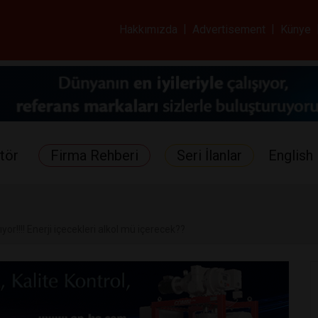
ar ve Sağlık Gazetes
Hakkımızda
|
Advertisement
|
Künye
tör
Firma Rehberi
Seri İlanlar
English 
ıyor!!!! Enerji içecekleri alkol mü içerecek??