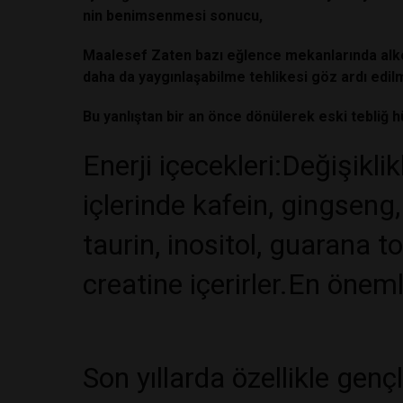
nin benimsenmesi sonucu,
Maalesef Zaten bazı eğlence mekanlarında alkol 
daha da yaygınlaşabilme tehlikesi göz ardı edil
Bu yanlıştan bir an önce dönülerek eski tebliğ h
Enerji içecekleri:Değişikli
içlerinde kafein, gingseng, 
taurin, inositol, guarana 
creatine içerirler.En önemli
Son yıllarda özellikle gençl