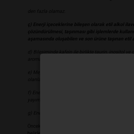
den fazla olamaz.
ç) Enerji içeceklerine bileşen olarak etil alkol il
çözündürülmesi, taşınması gibi işlemlerde kullanı
aşamasında oluşabilen ve son ürüne taşınan etil al
d) Bileşiminde kafein ile birlikte taurin, inositol v
aromalandırılmış alkolsüz içecekler enerji içeceği 
e) Meyveli olarak adlandırılan enerji içeceklerinde 
olanlarda ise ağırlıkça en az % 10 olmalıdır.
f) Enerji içeceklerinde şeker yerine veya şeker ile 
yayımlanan Türk Gıda Kodeksi Gıda Katkı Maddeleri 
g) Enerji içecekleri bileşen olarak diğer gıdalarda k
Önceki düzenlemede hacmen belirlenen alkol miktar
belirlendi.