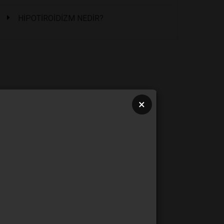
HİPOTİROİDİZM NEDİR?
×