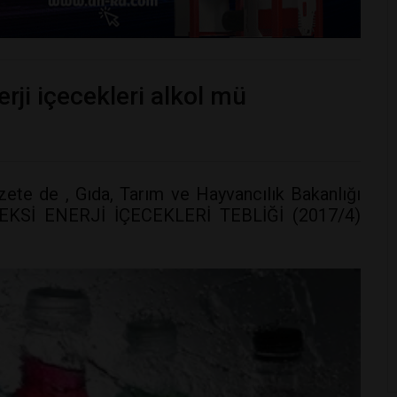
nerji içecekleri alkol mü
te de , Gıda, Tarım ve Hayvancılık Bakanlığı
ODEKSİ ENERJİ İÇECEKLERİ TEBLİĞİ (2017/4)