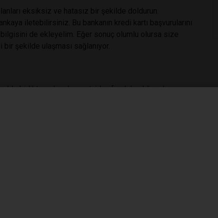
anları eksiksiz ve hatasız bir şekilde doldurun.
kaya iletebilirsiniz. Bu bankanın kredi kartı başvurularını
 bilgisini de ekleyelim. Eğer sonuç olumlu olursa size
i bir şekilde ulaşması sağlanıyor.
mekle birlikte pek çok avantajdan faydalandığını da
k harcamalarınızı (15.000 TL’ye kadar) faizsiz bir şekilde
 vergi ve sigorta ödemelerinin de (15.000 TL’ye kadar)
kün oluyor. Bununla birlikte anlaşmalı üye işyerlerinden de
rda siz de bu yöntemi tercih edebilirsiniz. Anlaşmalı üye
kle harcamalarınızın hemen taksitlendirilmesini sağlayabilir,
pabilirsiniz. Gelir gider dengenizi korumanızı sağlayan bu
eyebiliriz.
inde de güvenle kullanılabiliyor. Online alışveriş yapanlar