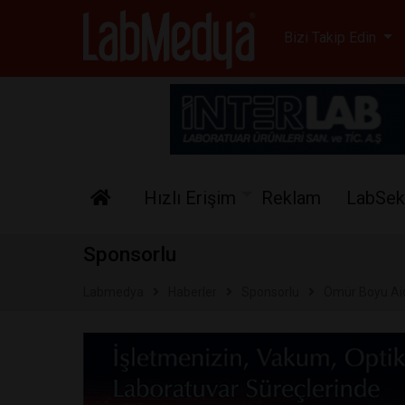
Labmedya - Laboratuv
Bizi Takip Edin
Hızlı Erişim
Reklam
LabSek
Sponsorlu
Labmedya
Haberler
Sponsorlu
Ömür Boyu Aid