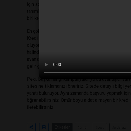
için son derece önemli olan bu unsurun da altını çizm
tanımlayabilirsiniz. Bu limitin üzerine çıkılması ve
birlikte kredi kartınıza bağlı olarak çalışan sanal b
En çok merak edilen hususlardan biri de kartın nak
Kredi Kartı nakit avans kullanma şansı sunan kredi ka
oluyor ve sadece limitler dahilinde nakit avans kul
halinde çektiğiniz nakit avansı ödeme imkânı da size
avansı çekiyor ancak ödemenizi yine taksitler hali
gelir gider dengenizi korumanız da mümkün hale gel
Peki, başka hangi kampanyalar ya da avantajlar var?
sitesine tıklamanızı öneririz. Sitede detaylı bilgi ye
yanıtı bulunuyor. Aynı zamanda başvuru yapmak için
öğrenebilirsiniz. Ömür boyu aidat almayan bir kredi
iletebilirsiniz.
Etiketler
#ömür
#boyu
#aidatsız