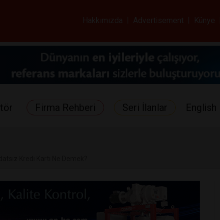
ar ve Sağlık Gazetes
Hakkımızda
|
Advertisement
|
Künye
tör
Firma Rehberi
Seri İlanlar
English 
atsız Kredi Kartı Ne Demek?