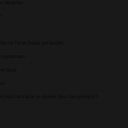
on Modelleri
?
klı ve Parlak Saçlar için İpuçları
 Uygulamaları
ere Geçiş
eri
i Nasıl Artırabilir ve Ağlarını Nasıl Genişletebilir?