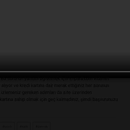
ek gerekiyor. Dilerseniz kredi kartınız sabit bir limit
 limiti aşan bir harcama yapılması mümkün olmaz. Bununla
ir kart oluşturma şansınızın da bulunduğunu ekleyelim.
it avans kullanma şansı sunup sunmadığı oluyor. Enpara.com
rtlarından biridir. Elbette bu durumda bazı limitler geçerli
lanabiliyorsunuz. Aynı zamanda 12 aya varan taksitler
 sunuluyor. Kısacası acil nakit ihtiyacınız olduğunda nakit
nde yapıyorsunuz. Bu sayede nakit avans çektiğinizde de
iyor.
 Bu sorunun yanıtını öğrenmek için Enpara.com internet
r alıyor ve kredi kartına dair merak ettiğiniz her sorunun
 izlemeniz gereken adımları da site üzerinden
 kartına sahip olmak için geç kalmadınız, şimdi başvurunuzu
#kredi
#kartı
#demek