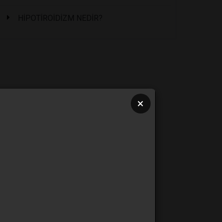
HİPOTİROİDİZM NEDİR?
×