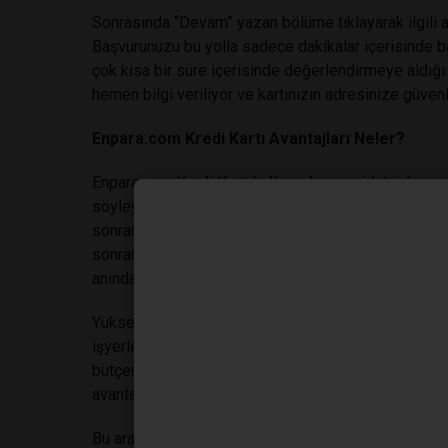
Sonrasında “Devam” yazan bölüme tıklayarak ilgili al
Başvurunuzu bu yolla sadece dakikalar içerisinde ban
çok kısa bir süre içerisinde değerlendirmeye aldığı
hemen bilgi veriliyor ve kartınızın adresinize güvenl
Enpara.com Kredi Kartı Avantajları Neler?
Enpara.com Kredi Kartı kullanıcılarının aidat ödeme
söyleyebiliriz. Bu avantajlardan biri eğitim ve sağlı
sonradan taksitlendirebiliyor olmaktır. Aynı şekilde
sonradan faizsiz bir biçimde taksitlendirilmesi müm
anında taksitli alışveriş yapma şansı bulunuyor.
Yüksek oranda harcama yapmanızı gerektiren durumla
işyerlerinden alışveriş yapmayı seçebilir ve böyleli
bütçenizi zorlamadan taksitler halinde ödemenizi ya
avantajın en önemli kazanımlardan bir olduğunu söyl
Bu arada Enpara.com Kredi Kartı internet alışverişler