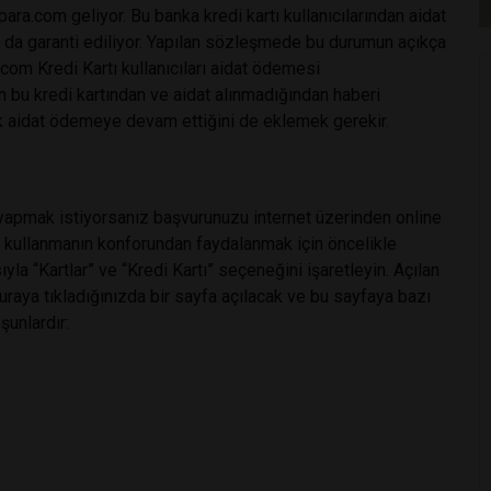
ra.com geliyor. Bu banka kredi kartı kullanıcılarından aidat
ı da garanti ediliyor. Yapılan sözleşmede bu durumun açıkça
com Kredi Kartı kullanıcıları aidat ödemesi
 bu kredi kartından ve aidat alınmadığından haberi
arak aidat ödemeye devam ettiğini de eklemek gerekir.
yapmak istiyorsanız başvurunuzu internet üzerinden online
rtı kullanmanın konforundan faydalanmak için öncelikle
yla “Kartlar” ve “Kredi Kartı” seçeneğini işaretleyin. Açılan
aya tıkladığınızda bir sayfa açılacak ve bu sayfaya bazı
şunlardır: