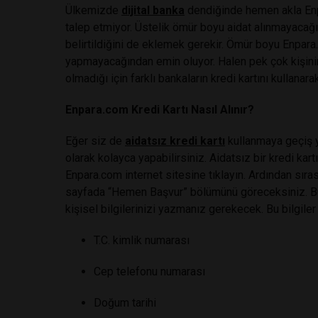
Ülkemizde
dijital banka
dendiğinde hemen akla Enpa
talep etmiyor. Üstelik ömür boyu aidat alınmayacağ
belirtildiğini de eklemek gerekir. Ömür boyu Enpara.
yapmayacağından emin oluyor. Halen pek çok kişinin
olmadığı için farklı bankaların kredi kartını kullan
Enpara.com Kredi Kartı Nasıl Alınır?
Eğer siz de
aidatsız kredi kartı
kullanmaya geçiş 
olarak kolayca yapabilirsiniz. Aidatsız bir kredi ka
Enpara.com internet sitesine tıklayın. Ardından sırası
sayfada “Hemen Başvur” bölümünü göreceksiniz. Bur
kişisel bilgilerinizi yazmanız gerekecek. Bu bilgiler 
T.C. kimlik numarası
Cep telefonu numarası
Doğum tarihi