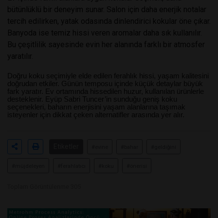
bütünlüklü bir deneyim sunar. Salon için daha enerjik notalar
tercih edilirken, yatak odasında dinlendirici kokular öne çıkar.
Banyoda ise temiz hissi veren aromalar daha sık kullanılır.
Bu çeşitlilik sayesinde evin her alanında farklı bir atmosfer
yaratılır.
Doğru koku seçimiyle elde edilen ferahlık hissi, yaşam kalitesini
doğrudan etkiler. Günün temposu içinde küçük detaylar büyük
fark yaratır. Ev ortamında hissedilen huzur, kullanılan ürünlerle
desteklenir. Eyüp Sabri Tuncer’in sunduğu geniş koku
seçenekleri, baharın enerjisini yaşam alanlarına taşımak
isteyenler için dikkat çeken alternatifler arasında yer alır.
Etiketler
#evine
#bahar
#geldiğini
#müjdeleyen
#ferahlatıcı
#koku
#önerisi
Toplam Görüntülenme 305