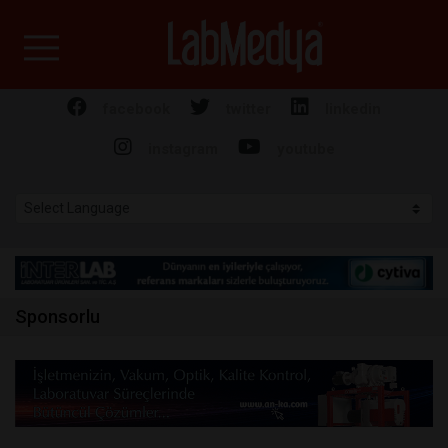
Labmedya - Laboratuv
facebook
twitter
linkedin
instagram
youtube
Sponsorlu