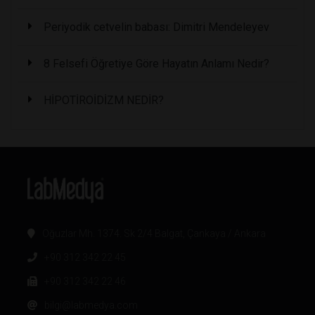
Periyodik cetvelin babası: Dimitri Mendeleyev
8 Felsefi Öğretiye Göre Hayatın Anlamı Nedir?
HİPOTİROİDİZM NEDİR?
Oğuzlar Mh. 1374. Sk 2/4 Balgat, Çankaya / Ankara
+90 312 342 22 45
+90 312 342 22 46
bilgi@labmedya.com