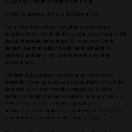
●
Gül notaları, klasik ve ferah bir etki bırakır
●
Yeşil çay aroması, temiz ve doğal bir his verir
Seçim yapılırken mekânın büyüklüğü de göz önünde
bulundurulmalıdır. Küçük alanlarda yoğun kokular yerine hafif
geçişli seçenekler daha dengeli bir sonuç verir. Geniş
alanlarda ise daha belirgin notalar tercih edilebilir. Bu
şekilde oluşturulan ortam, baharın enerjisini evin her
köşesine taşır.
Kokuların doğru yerleştirilmesi de en az seçimi kadar
önemlidir. Odanın hava akışına göre konumlandırılan ürünler
daha etkili sonuç verir. Özellikle kapı girişlerine yakın
alanlarda kullanılan kokular, eve girildiği anda hissedilen ilk
etkiyi belirler. Tüm bu detaylar
bahar kokusu
önerileri
arasından yapılan seçimi daha verimli hale getirir.
Bahar kokusu detaylarını
incelemek için tıklayın
.