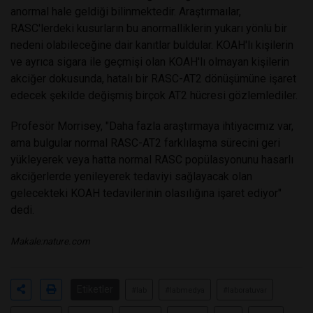
anormal hale geldiği bilinmektedir. Araştırmaılar,
RASC'lerdeki kusurların bu anormalliklerin yukarı yönlü bir
nedeni olabileceğine dair kanıtlar buldular. KOAH'lı kişilerin
ve ayrıca sigara ile geçmişi olan KOAH'lı olmayan kişilerin
akciğer dokusunda, hatalı bir RASC-AT2 dönüşümüne işaret
edecek şekilde değişmiş birçok AT2 hücresi gözlemlediler.
Profesör Morrisey, "Daha fazla araştırmaya ihtiyacımız var,
ama bulgular normal RASC-AT2 farklılaşma sürecini geri
yükleyerek veya hatta normal RASC popülasyonunu hasarlı
akciğerlerde yenileyerek tedaviyi sağlayacak olan
gelecekteki KOAH tedavilerinin olasılığına işaret ediyor"
dedi.
Makale:
nature.com
Etiketler
#lab
#labmedya
#laboratuvar