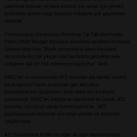
yakınında bulunan ve hava yolunun sıvı astarı için gerekli
proteinleri üreten salgı hücreleri olduğunu çok geçmeden
anladılar.
Pennsylvania Üniversitesi Perelman Tıp Fakültesi'ndeki
Penn-CHOP Akciğer Biyolojisi Enstitüsü direktörü Profesör
Edward Morrisey, “Böyle çalışmalarla hücre biyolojisi
düzeyinde bu çok yaygın olan hastalıkta gerçekte neler
olduğuna dair bir fikir edinmeye başlıyoruz” dedi.
RASC'ler ve alveollerdeki AT2 hücreleri adı verilen önemli
bir progenitör hücre arasındaki gen aktivitesi
benzerliklerinin gözlemleri, ekibi daha ileri bir keşfe
yönlendirdi: RASC'ler, salgılama işlevlerine ek olarak, AT2
hücreleri için öncül olarak hizmet ediyorlar - AT2
popülasyonunu korumak için onları yeniler ve alveolleri
sağlıklı tutar.
AT2 hücrelerinin KOAH ve diğer akciğer hastalıklarında