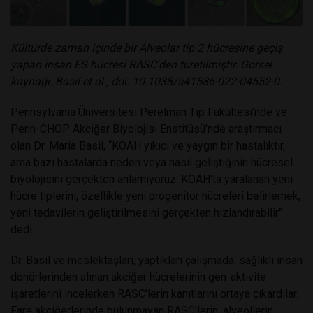
Kültürde zaman içinde bir Alveolar tip 2 hücresine geçiş
yapan insan ES hücresi RASC'den türetilmiştir. Görsel
kaynağı: Basil et al., doi: 10.1038/s41586-022-04552-0.
Pennsylvania Üniversitesi Perelman Tıp Fakültesi'nde ve
Penn-CHOP Akciğer Biyolojisi Enstitüsü'nde araştırmacı
olan Dr. Maria Basil, “KOAH yıkıcı ve yaygın bir hastalıktır,
ama bazı hastalarda neden veya nasıl geliştiğinin hücresel
biyolojisini gerçekten anlamıyoruz. KOAH'ta yaralanan yeni
hücre tiplerini, özellikle yeni progenitör hücreleri belirlemek,
yeni tedavilerin geliştirilmesini gerçekten hızlandırabilir"
dedi.
Dr. Basil ve meslektaşları, yaptıkları çalışmada, sağlıklı insan
donörlerinden alınan akciğer hücrelerinin gen-aktivite
işaretlerini incelerken RASC'lerin kanıtlarını ortaya çıkardılar.
Fare akciğerlerinde bulunmayan RASC'lerin, alveollerin