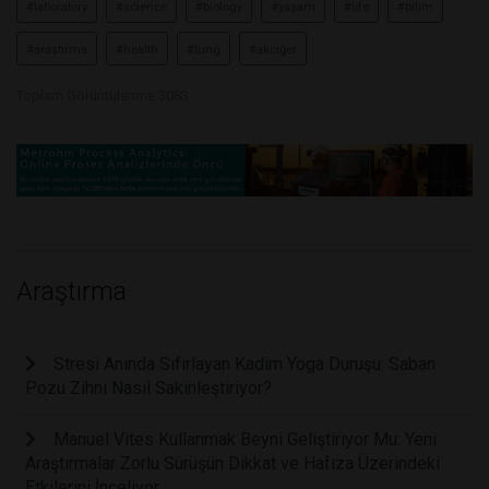
#laboratory
#science
#biology
#yaşam
#life
#bilim
#araştırma
#health
#lung
#akciğer
Toplam Görüntülenme 3083
Araştırma
Stresi Anında Sıfırlayan Kadim Yoga Duruşu: Saban
Pozu Zihni Nasıl Sakinleştiriyor?
Manuel Vites Kullanmak Beyni Geliştiriyor Mu: Yeni
Araştırmalar Zorlu Sürüşün Dikkat ve Hafıza Üzerindeki
Etkilerini İnceliyor