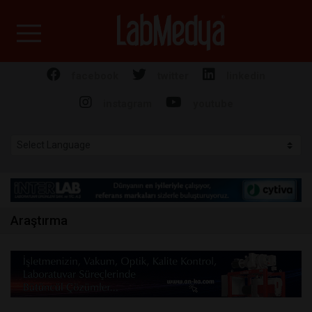
Labmedya - Laboratuv
facebook
twitter
linkedin
instagram
youtube
Araştırma