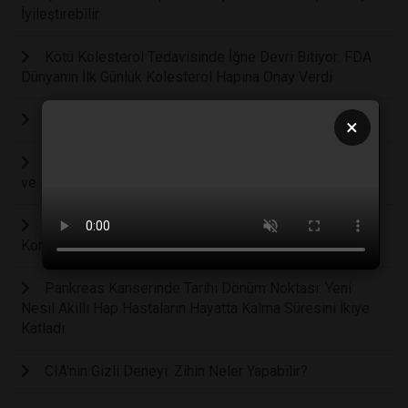
İyileştirebilir
Kötü Kolesterol Tedavisinde İğne Devri Bitiyor: FDA
Dünyanın İlk Günlük Kolesterol Hapına Onay Verdi
KALBİN İHTİYAÇ DUYDUĞU EN ÖNEMLİ YİYECEKLER
×
İnsan Beyninin Kusursuz Savunma Sistemi: Kafatası
ve Zarların Bilinmeyen Koruyucu Kalkanı
Günde Fazladan Yarım Saat Ekran Süresi Bebeklerde
Konuşma Gecikmesi Riskini Yüzde 49 Artırıyor
Pankreas Kanserinde Tarihi Dönüm Noktası: Yeni
Nesil Akıllı Hap Hastaların Hayatta Kalma Süresini İkiye
Katladı
CIA'nin Gizli Deneyi: Zihin Neler Yapabilir?