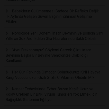
Bebeklerin Gülümsemesi Sadece Bir Refleks Değil:
İlk Aylarda Gelişen Güven Bağının Zihinsel Gelişime
Etkileri
Nörolojide Yeni Dönem: İnsan Beyninin ve Bilincin Sırrı
Yıllarca Göz Ardı Edilen Glia Hücrelerinde Saklı Olabilir
"Aynı Frekanstayız" Söylemi Gerçek Çıktı: İnsan
Beyninin Başka Bir Beyinle Senkronize Olabildiği
Kanıtlandı
Her Gün Farkında Olmadan Soluduğunuz Kirli Havaya
Karşı Vücudunuzun Gizli Silahı C Vitamini Olabilir Mi?
Kanser Tedavisinde Ezber Bozan Keşif: Ucuz ve
Kolay Üretilen Bir Bitki Virüsü Tümörleri Yok Etmek İçin
Bağışıklık Sistemini Eğitiyor