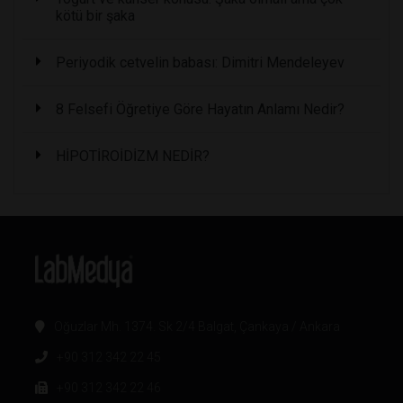
kötü bir şaka
Periyodik cetvelin babası: Dimitri Mendeleyev
8 Felsefi Öğretiye Göre Hayatın Anlamı Nedir?
HİPOTİROİDİZM NEDİR?
Oğuzlar Mh. 1374. Sk 2/4 Balgat, Çankaya / Ankara
+90 312 342 22 45
+90 312 342 22 46