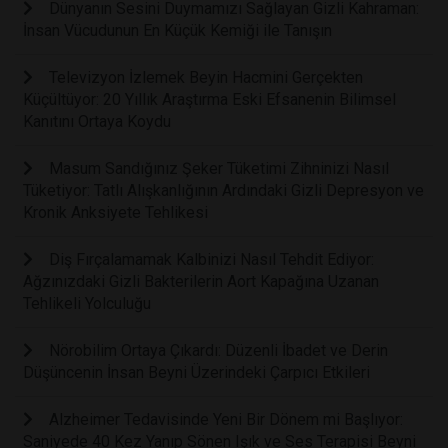
Dünyanın Sesini Duymamızı Sağlayan Gizli Kahraman:
İnsan Vücudunun En Küçük Kemiği ile Tanışın
Televizyon İzlemek Beyin Hacmini Gerçekten
Küçültüyor: 20 Yıllık Araştırma Eski Efsanenin Bilimsel
Kanıtını Ortaya Koydu
Masum Sandığınız Şeker Tüketimi Zihninizi Nasıl
Tüketiyor: Tatlı Alışkanlığının Ardındaki Gizli Depresyon ve
Kronik Anksiyete Tehlikesi
Diş Fırçalamamak Kalbinizi Nasıl Tehdit Ediyor:
Ağzınızdaki Gizli Bakterilerin Aort Kapağına Uzanan
Tehlikeli Yolculuğu
Nörobilim Ortaya Çıkardı: Düzenli İbadet ve Derin
Düşüncenin İnsan Beyni Üzerindeki Çarpıcı Etkileri
Alzheimer Tedavisinde Yeni Bir Dönem mi Başlıyor:
Saniyede 40 Kez Yanıp Sönen Işık ve Ses Terapisi Beyni