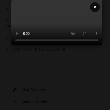
×
FONKSİYONEL TIP ALTERNATİF TIP DEĞİLDİR!
UYGULAYABİLECEĞİNİZ EN DOĞAL TEDAVİ EDİCİ
YAĞLAR
KETOJENİK DİYET, ZAYIFLAMA DİYETİ DEĞİLDİR!
JUICING VE DETOX DİYETLERİ
Köşe Yazarları
Şirket Haberleri