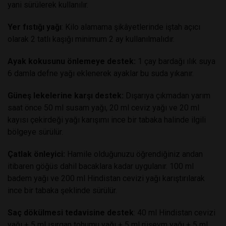
yani sürülerek kullanılır.
Yer fıstığı yağı
: Kilo alamama şikâyetlerinde iştah açıcı
olarak 2 tatlı kaşığı minimum 2 ay kullanılmalıdır.
Ayak kokusunu önlemeye destek:
1 çay bardağı ılık suya
6 damla defne yağı eklenerek ayaklar bu suda yıkanır.
Güneş lekelerine karşı destek:
Dışarıya çıkmadan yarım
saat önce 50 ml susam yağı, 20 ml ceviz yağı ve 20 ml
kayısı çekirdeği yağı karışımı ince bir tabaka halinde ilgili
bölgeye sürülür.
Çatlak önleyici:
Hamile olduğunuzu öğrendiğiniz andan
itibaren göğüs dahil bacaklara kadar uygulanır. 100 ml
badem yağı ve 200 ml Hindistan cevizi yağı karıştırılarak
ince bir tabaka şeklinde sürülür.
Saç dökülmesi tedavisine destek
: 40 ml Hindistan cevizi
yağı + 5 ml ısırgan tohumu yağı + 5 ml rüşeym yağı + 5 ml