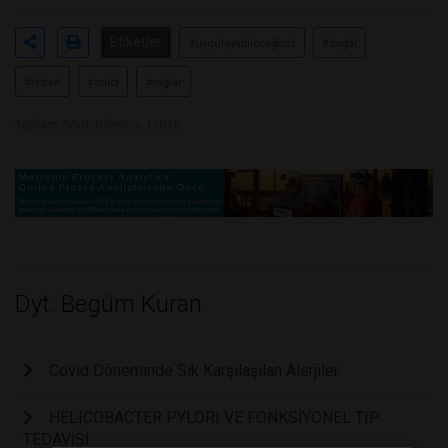
Etiketler
#uygulayabileceğiniz
#doğal
#tedavi
#edici
#yağlar
Toplam Görüntülenme 11815
Dyt. Begüm Kuran
Covıd Döneminde Sık Karşılaşılan Alerjiler
HELICOBACTER PYLORI VE FONKSİYONEL TIP
TEDAVİSİ