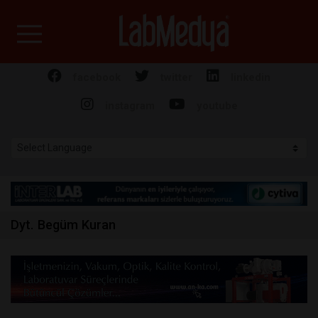
Labmedya - Laboratuv
facebook
twitter
linkedin
instagram
youtube
Dyt. Begüm Kuran