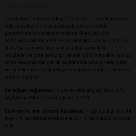
31 EKIM 2019, PERŞEMBE
Tabiatın bize sunmuş olduğu “Geleneksel Tıp”, ekonomik ve
kolay ulaşılabilir olması nedeniyle sıklıkla doktor
gözetiminde kombinasyon halinde tüketiliyor. Kimi
kombinasyonlar bilimsel olarak kanıtlanmışsa da kimileri ise
henüz hala çalışma aşamasında fakat uzmanların
tecrübelerine göre henüz bir yan etki görünmemekte. İşte bu
kombinasyonlardan günlük hayatımızda başucu karışımları
niteliğinde olabileceğini düşündüğüm bazı kürleri paylaşmak
istedim sizlerle;
Karaciğer yağlanması:
¼ çay bardağı enginar suyu ve ¼
çay bardağı biberiye suyu (günde 2 kez)
Sindirim ve sinir sistemi hatalıkları
: ¼ çay bardağı karanfil
suyu + ¼ çay bardağı melissa suyu + ¼ çay bardağı karabaş
suyu