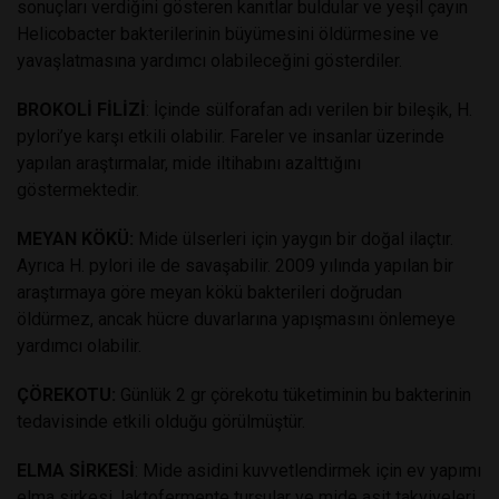
sonuçları verdiğini gösteren kanıtlar buldular ve yeşil çayın
Helicobacter bakterilerinin büyümesini öldürmesine ve
yavaşlatmasına yardımcı olabileceğini gösterdiler.
BROKOLİ FİLİZİ
: İçinde sülforafan adı verilen bir bileşik, H.
pylori’ye karşı etkili olabilir. Fareler ve insanlar üzerinde
yapılan araştırmalar, mide iltihabını azalttığını
göstermektedir.
MEYAN KÖKÜ:
Mide ülserleri için yaygın bir doğal ilaçtır.
Ayrıca H. pylori ile de savaşabilir. 2009 yılında yapılan bir
araştırmaya göre meyan kökü bakterileri doğrudan
öldürmez, ancak hücre duvarlarına yapışmasını önlemeye
yardımcı olabilir.
ÇÖREKOTU:
Günlük 2 gr çörekotu tüketiminin bu bakterinin
tedavisinde etkili olduğu görülmüştür.
ELMA SİRKESİ
: Mide asidini kuvvetlendirmek için ev yapımı
elma sirkesi, laktofermente turşular ve mide asit takviyeleri