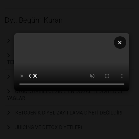
Dyt. Begüm Kuran
Covıd Döneminde Sık Karşılaşılan Alerjiler
×
HELICOBACTER PYLORI VE FONKSİYONEL TIP
TEDAVİSİ
FONKSİYONEL TIP ALTERNATİF TIP DEĞİLDİR!
UYGULAYABİLECEĞİNİZ EN DOĞAL TEDAVİ EDİCİ
YAĞLAR
KETOJENİK DİYET, ZAYIFLAMA DİYETİ DEĞİLDİR!
JUICING VE DETOX DİYETLERİ