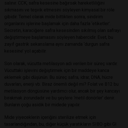
salınır. CCK, safra kesesine bağırsak hareketliliğini
sıkmasını ve teşvik etmesini söyleyen kimyasal bir röle
gibidir. Temel olarak mide bittikten sonra, sindirim
organlarını işlerine başlamak için daha fazla ‘etiketler’.
Secretin, karaciğere safra kesesinden sıkılmış olan safrayı
değiştirmeye başlamasını söyleyen habercidir. Evet, bu
zayıf gastrik sekanslama aynı zamanda ‘durgun safra
kesesine’ yol açabilir.
Son olarak, vücutta metilasyon adı verilen bir süreç vardır.
Vücuttaki işlevini değiştirmek için bir maddeye kanca
eklemek gibi düşünün. Bu süreç safra, idrar, DNA, hücre
duvarları, enerji vb. Biraz önemli değil mi? Folat ve B12 bu
metilasyon döngüsüne yardımcı olur, ancak bir şey kancayı
bırakmak zorundadır ve bu şeylere ‘metil donörler’ denir.
Bunların çoğu asidik bir midede yapılır.
Mide yiyeceklerin içeriğini sterilize etmek için
tasarlandığından, bu, diğer küçük yaratıkların SIBO gibi GI