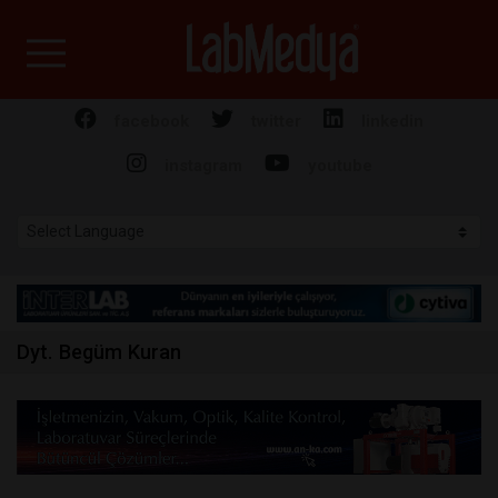
Labmedya - Laboratuv
facebook
twitter
linkedin
instagram
youtube
Dyt. Begüm Kuran