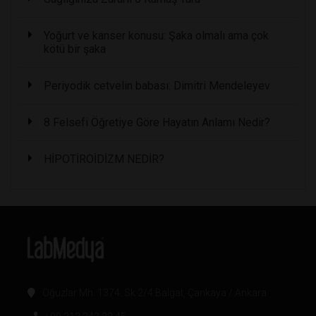
Yoğurt ve kanser konusu: Şaka olmalı ama çok
kötü bir şaka
Periyodik cetvelin babası: Dimitri Mendeleyev
8 Felsefi Öğretiye Göre Hayatın Anlamı Nedir?
HİPOTİROİDİZM NEDİR?
Oğuzlar Mh. 1374. Sk 2/4 Balgat, Çankaya / Ankara