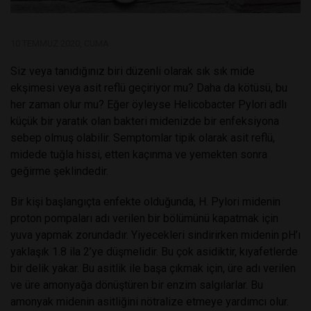
10 TEMMUZ 2020, CUMA
Siz veya tanıdığınız biri düzenli olarak sık sık mide
ekşimesi veya asit reflü geçiriyor mu? Daha da kötüsü, bu
her zaman olur mu? Eğer öyleyse Helicobacter Pylori adlı
küçük bir yaratık olan bakteri midenizde bir enfeksiyona
sebep olmuş olabilir. Semptomlar tipik olarak asit reflü,
midede tuğla hissi, etten kaçınma ve yemekten sonra
geğirme şeklindedir.
Bir kişi başlangıçta enfekte olduğunda, H. Pylori midenin
proton pompaları adı verilen bir bölümünü kapatmak için
yuva yapmak zorundadır. Yiyecekleri sindirirken midenin pH’ı
yaklaşık 1.8 ila 2’ye düşmelidir. Bu çok asidiktir, kıyafetlerde
bir delik yakar. Bu asitlik ile başa çıkmak için, üre adı verilen
ve üre amonyağa dönüştüren bir enzim salgılarlar. Bu
amonyak midenin asitliğini nötralize etmeye yardımcı olur.