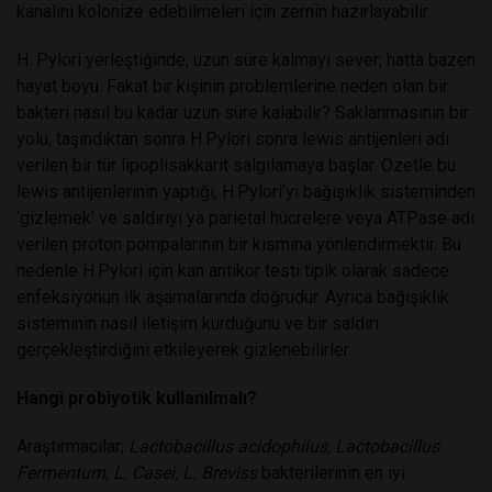
kanalını kolonize edebilmeleri için zemin hazırlayabilir.
H. Pylori yerleştiğinde, uzun süre kalmayı sever; hatta bazen
hayat boyu. Fakat bir kişinin problemlerine neden olan bir
bakteri nasıl bu kadar uzun süre kalabilir? Saklanmasının bir
yolu, taşındıktan sonra H.Pylori sonra lewis antijenleri adı
verilen bir tür lipoplisakkarit salgılamaya başlar. Özetle bu
lewis antijenlerinin yaptığı, H.Pylori’yi bağışıklık sisteminden
‘gizlemek’ ve saldırıyı ya parietal hücrelere veya ATPase adı
verilen proton pompalarının bir kısmına yönlendirmektir. Bu
nedenle H.Pylori için kan antikor testi tipik olarak sadece
enfeksiyonun ilk aşamalarında doğrudur. Ayrıca bağışıklık
sisteminin nasıl iletişim kurduğunu ve bir saldırı
gerçekleştirdiğini etkileyerek gizlenebilirler.
Hangi probiyotik kullanılmalı?
Araştırmacılar;
Lactobacillus acidophilus, Lactobacillus
Fermentum, L. Casei, L. Breviss
bakterilerinin en iyi