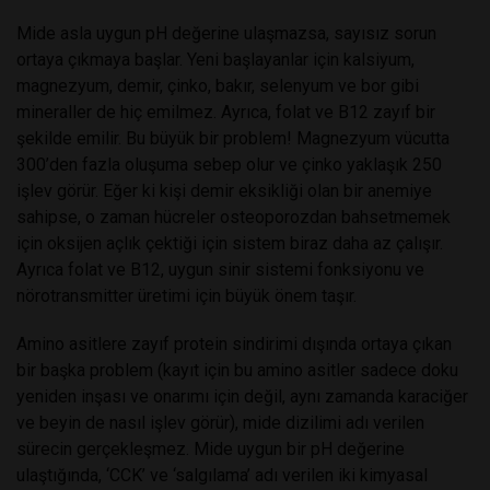
Mide asla uygun pH değerine ulaşmazsa, sayısız sorun
ortaya çıkmaya başlar. Yeni başlayanlar için kalsiyum,
magnezyum, demir, çinko, bakır, selenyum ve bor gibi
mineraller de hiç emilmez. Ayrıca, folat ve B12 zayıf bir
şekilde emilir. Bu büyük bir problem! Magnezyum vücutta
300’den fazla oluşuma sebep olur ve çinko yaklaşık 250
işlev görür. Eğer ki kişi demir eksikliği olan bir anemiye
sahipse, o zaman hücreler osteoporozdan bahsetmemek
için oksijen açlık çektiği için sistem biraz daha az çalışır.
Ayrıca folat ve B12, uygun sinir sistemi fonksiyonu ve
nörotransmitter üretimi için büyük önem taşır.
Amino asitlere zayıf protein sindirimi dışında ortaya çıkan
bir başka problem (kayıt için bu amino asitler sadece doku
yeniden inşası ve onarımı için değil, aynı zamanda karaciğer
ve beyin de nasıl işlev görür), mide dizilimi adı verilen
sürecin gerçekleşmez. Mide uygun bir pH değerine
ulaştığında, ‘CCK’ ve ‘salgılama’ adı verilen iki kimyasal