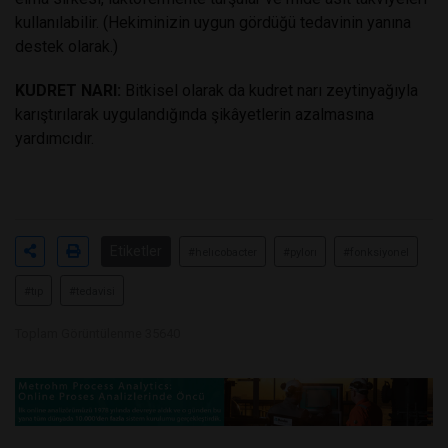
kullanılabilir. (Hekiminizin uygun gördüğü tedavinin yanına
destek olarak.)
KUDRET NARI:
Bitkisel olarak da kudret narı zeytinyağıyla
karıştırılarak uygulandığında şikâyetlerin azalmasına
yardımcıdır.
Etiketler
#helıcobacter
#pylorı
#fonksiyonel
#tıp
#tedavisi
Toplam Görüntülenme 35640