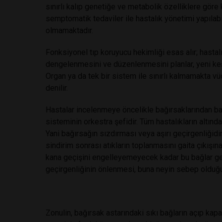
sınırlı kalıp genetiğe ve metabolik özelliklere göre 
semptomatik tedaviler ile hastalık yönetimi yapıla
olmamaktadır.
Fonksiyonel tıp koruyucu hekimliği esas alır; hasta
dengelenmesini ve düzenlenmesini planlar, yeni keşfe
Organ ya da tek bir sistem ile sınırlı kalmamakta v
denilir.
Hastalar incelenmeye öncelikle bağırsaklarından baş
sisteminin orkestra şefidir. Tüm hastalıkların altı
Yani bağırsağın sızdırması veya aşırı geçirgenliğidir
sindirim sonrası atıkların toplanmasını gaita çıkışın
kana geçişini engelleyemeyecek kadar bu bağlar gev
geçirgenliğinin önlenmesi, buna neyin sebep olduğu
Zonulin, bağırsak astarındaki sıkı bağların açıp kap