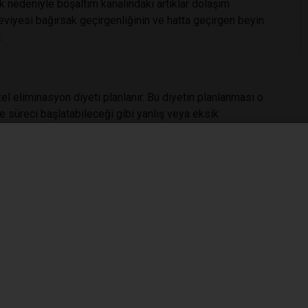
k nedeniyle boşaltım kanalındaki artıklar dolaşım
eviyesi bağırsak geçirgenliğinin ve hatta geçirgen beyin
.
l eliminasyon diyeti planlanır. Bu diyetin planlanması o
me süreci başlatabileceği gibi yanlış veya eksik
lir. Bu nedenle öncelikle mutlaka fonksiyonel tıp
nelleriyle görüşmenizi tavsiye ederim. Eliminasyon diyeti
i bazı besinleri bir süreliğine hayatınızdan çıkarmak
 gibi görünür ve bağışıklık sistemi tarafından antikor
orumak için gereksiz yere gardını kuşanır ve yararlı zararlı
er çıkarılır. Yine sıkı bir kontrol ile kişilerin diyete
çekleşir. Bu süre içinde bazı besinlerin eksikliklerinden
yelerini almak süreci ve onarımı hızlandıracaktır.