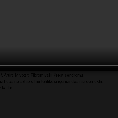
lanır;
ntibiyotik kullanmış bireyler,
e kullanmış bireyler,
rine sahip bireyler.
Saçkıran, MS, SJÖGREN sendromu, haşimato, Graves, Lupus,
f, Artirt, Miyozit, Fibromiyalji, Krest sendromu,
iz hepsine sahip olma tehlikesi içerisindesiniz demektir.
 katlar.