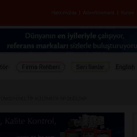
ar ve Sağlık Gazetes
Hakkımızda
|
Advertisement
|
Künye
tör
Firma Rehberi
Seri İlanlar
English 
FONKSİYONEL TIP ALTERNATİF TIP DEĞİLDİR!