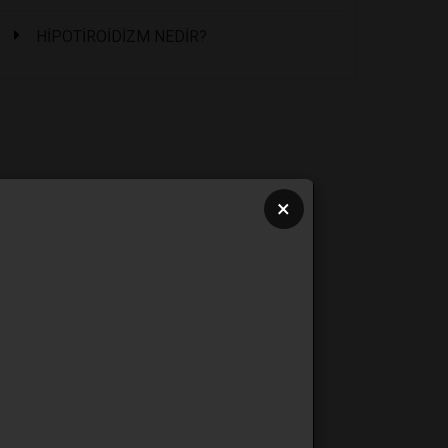
HİPOTİROİDİZM NEDİR?
×