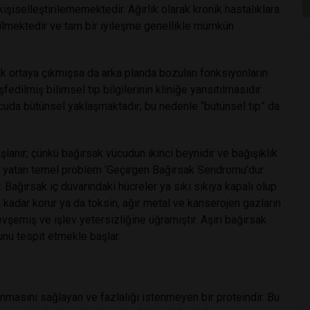
kişiselleştirilememektedir. Ağırlık olarak kronik hastalıklara
bilmektedir ve tam bir iyileşme genellikle mümkün
lık ortaya çıkmışsa da arka planda bozulan fonksiyonların
dilmiş bilimsel tıp bilgilerinin kliniğe yansıtılmasıdır.
ücuda bütünsel yaklaşmaktadır; bu nedenle “bütünsel tıp” da
lanır; çünkü bağırsak vücudun ikinci beynidir ve bağışıklık
nda yatan temel problem ‘Geçirgen Bağırsak Sendromu’dur.
. Bağırsak iç duvarındaki hücreler ya sıkı sıkıya kapalı olup
a kadar korur ya da toksin, ağır metal ve kanserojen gazların
şemiş ve işlev yetersizliğine uğramıştır. Aşırı bağırsak
nu tespit etmekle başlar.
anmasını sağlayan ve fazlalığı istenmeyen bir proteindir. Bu