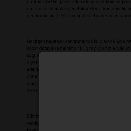
proteinin fazlalığının neden olduğu sızdıran bağırsa
sistemine rahatlıkla geçebilmektedir. Kan zonulin s
sendromunun (LGS) en önemli sebeplerinden biridir
Geçirgen bağırsak sendromunda ilk olarak kişiye öze
kadar detaylı ve mühimdir ki, birey için hızla iyileş
uygulandığında durumu ciddi rahatsızlıklara götürebi
diyetisyenliği belgesine sahip olan sağlık profesyo
adından da anlaşılabileceği üzere elimine etmek yan
demektir. Kimi besinlerin yapı taşları vücutta antijen
oluşumu başlatılır. Yani vücut kendini savunmak ve k
ne varsa yok etmeye odaklanır.
Eliminasyon diyetinde vücutta antijene benzeyen besinl
verdiği metabolik tepkiler izlenerek diyet açımı ger
kaynaklanan vitamin ve minerallerin elbette ki, takvi