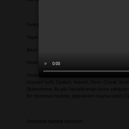
Fonksiyonel tıp diyeti hangi durumlarda kimlere uygu
Yaşam döngüsü içerisinde zaman zaman antiasit ve a
Alkol ve tütün mamulleri gibi yasaklı ve zararlı madd
Otoimmün hastalıklara veya bu hastalıkların belirtile
Otoimmün hastalıklar arasında şunlar sayılabilir; 
Ulseratif kolit, Diyabet, Hepatit, Chron, Çölyak, Sede
Skleroderma. Bu gibi hastalıklardan birine sahipsen
Bir otoimmün hastalık, diğerlerinin oluşma riskini 3’e
Otoimmün hastalık belirtileri;