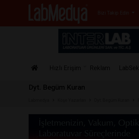
Labmedya - Laboratuv
Bizi Takip Edin
Hızlı Erişim
Reklam
LabSek
Dyt. Begüm Kuran
Labmedya
Köşe Yazarları
Dyt. Begüm Kuran