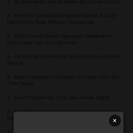
Şu Anda Neden Tüm Bu ülkeler Ay'a Gitmek İstiyor?
Boeing'un Zorluklarla Karşılaşan Starliner Aracı En
Erken 2024'e Kadar Astronot Taşımayacak.
2023 Perseid Meteor Yağmurunu Yakalamak mı
İstiyorsunuz? İşte En İyi Şansınız!
Yer Altından Çekilen Sular Dünya'nın Dönüş Eksenini
Kaydırdı
Radyo Dalgalarıyla Keşfedilen En Soğuk Yıldız 425
°C’de Yanıyor
Evrenin Gerçek Yaşı 2 Kat Daha Yüksek Olabilir
Uluslararası Uzay İstasyonu, Dünya ile Nasıl İletişim
Kuruyor?
×
Dünya Çok Uzaktaki Uzaylılara Nasıl Görünürdü?