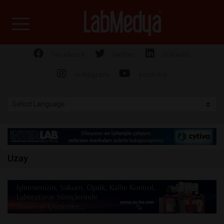
Labmedya - Laboratuv
facebook
twitter
linkedin
instagram
youtube
Uzay