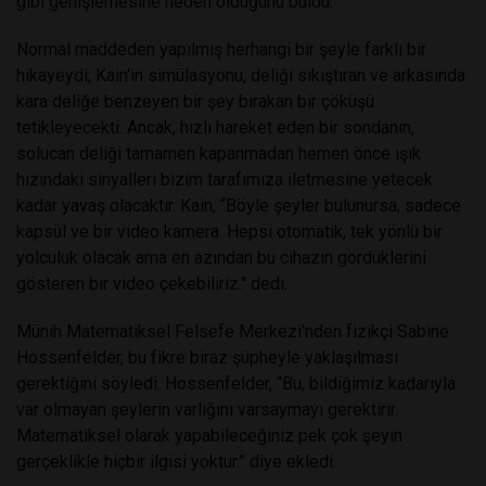
gibi genişlemesine neden olduğunu buldu.
Normal maddeden yapılmış herhangi bir şeyle farklı bir
hikayeydi; Kain'in simülasyonu, deliği sıkıştıran ve arkasında
kara deliğe benzeyen bir şey bırakan bir çöküşü
tetikleyecekti. Ancak, hızlı hareket eden bir sondanın,
solucan deliği tamamen kapanmadan hemen önce ışık
hızındaki sinyalleri bizim tarafımıza iletmesine yetecek
kadar yavaş olacaktır. Kain, “Böyle şeyler bulunursa, sadece
kapsül ve bir video kamera. Hepsi otomatik, tek yönlü bir
yolculuk olacak ama en azından bu cihazın gördüklerini
gösteren bir video çekebiliriz." dedi.
Münih Matematiksel Felsefe Merkezi'nden fizikçi Sabine
Hossenfelder, bu fikre biraz şüpheyle yaklaşılması
gerektiğini söyledi. Hossenfelder, “Bu, bildiğimiz kadarıyla
var olmayan şeylerin varlığını varsaymayı gerektirir.
Matematiksel olarak yapabileceğiniz pek çok şeyin
gerçeklikle hiçbir ilgisi yoktur.” diye ekledi.