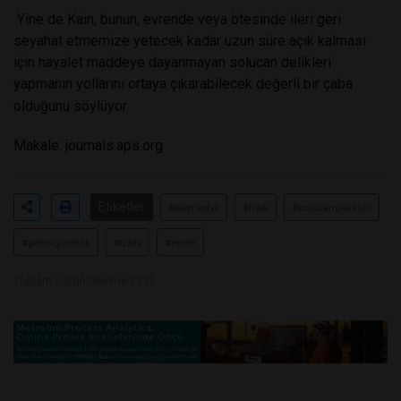
Yine de Kain, bunun, evrende veya ötesinde ileri geri
seyahat etmemize yetecek kadar uzun süre açık kalması
için hayalet maddeye dayanmayan solucan delikleri
yapmanın yollarını ortaya çıkarabilecek değerli bir çaba
olduğunu söylüyor.
Makale:
journals.aps.org
Etiketler
#labmedya
#fizik
#solucandelikleri
#genelgörelilik
#uzay
#evren
Toplam Görüntülenme 2335