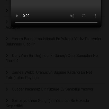
Gezegenler Nasıl Oluşuyor?
Fizikçiler, Mars’taki Auroranın Nasıl Oluştuğunu
Açıklıyor
Yaşam Barındırma İhtimali En Yüksek Yıldız Sistemleri
Bulunmuş Olabilir
Dünya'nın Bir Değil de İki Güneş'i Olsa Sonuçları Ne
Olurdu?
James Webb, Uranüs'ün Bugüne Kadarki En Net
Fotoğrafını Paylaştı
Quaoar imkansız Bir Yüzüğe Ev Sahipliği Yapıyor
Samanyolu'nun Gençliğini Yansıtan Bir Gökada
Keşfedildi