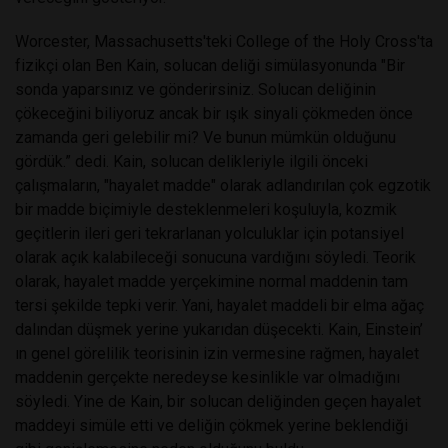
Worcester, Massachusetts'teki College of the Holy Cross'ta
fizikçi olan Ben Kain, solucan deliği simülasyonunda "Bir
sonda yaparsınız ve gönderirsiniz. Solucan deliğinin
çökeceğini biliyoruz ancak bir ışık sinyali çökmeden önce
zamanda geri gelebilir mi? Ve bunun mümkün olduğunu
gördük.” dedi. Kain, solucan delikleriyle ilgili önceki
çalışmaların, "hayalet madde" olarak adlandırılan çok egzotik
bir madde biçimiyle desteklenmeleri koşuluyla, kozmik
geçitlerin ileri geri tekrarlanan yolculuklar için potansiyel
olarak açık kalabileceği sonucuna vardığını söyledi. Teorik
olarak, hayalet madde yerçekimine normal maddenin tam
tersi şekilde tepki verir. Yani, hayalet maddeli bir elma ağaç
dalından düşmek yerine yukarıdan düşecekti. Kain, Einstein’
ın genel görelilik teorisinin izin vermesine rağmen, hayalet
maddenin gerçekte neredeyse kesinlikle var olmadığını
söyledi. Yine de Kain, bir solucan deliğinden geçen hayalet
maddeyi simüle etti ve deliğin çökmek yerine beklendiği