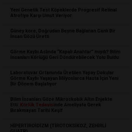
Yeni Genetik Test Köpeklerde Progresif Retinal
Atrofiye Karşı Umut Veriyor
Güney kore, Doğrudan Beyne Bağlanan Canlı Bir
İnsan Gözü Üretti
Görme Kaybı Aslında “Kapalı Anahtar” mıydı? Bilim
İnsanları Körlüğü Geri Döndürebilecek Yolu Buldu
Laboratuvar Ortamında Üretilen Yapay Dokular
Görme Kaybı Yaşayan Milyonlarca Hasta İçin Yeni
Bir Dönem Başlatıyor
Bilim İnsanları Göze Mikroskobik Altın Enjekte
Etti:
Körlük
Tedavisi
nde Ameliyata Gerek
Bırakmayan Tarihi Keşif
HİPERTİROİDİZM (TİROTOKSİKOZ, ZEHİRLİ
GUATR)