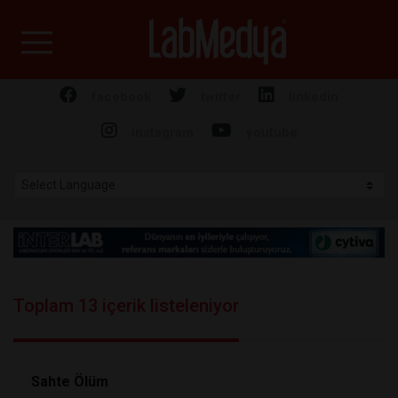
Labmedya - Laboratuv
facebook
twitter
linkedin
instagram
youtube
Toplam 13 içerik listeleniyor
Sahte Ölüm