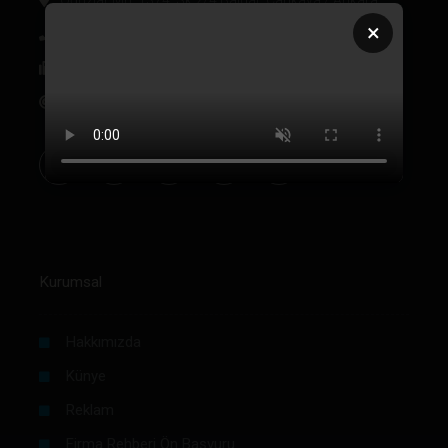
×
+90 312 342 22 45
+90 312 342 22 46
bilgi@labmedya.com
Kurumsal
Hakkımızda
Künye
Reklam
Firma Rehberi Ön Başvuru