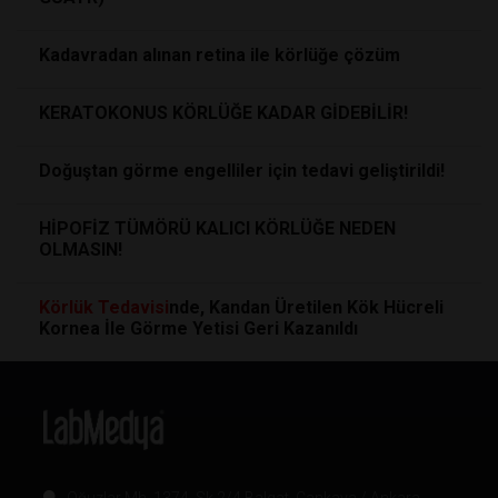
Kadavradan alınan retina ile körlüğe çözüm
KERATOKONUS KÖRLÜĞE KADAR GİDEBİLİR!
Doğuştan görme engelliler için tedavi geliştirildi!
HİPOFİZ TÜMÖRÜ KALICI KÖRLÜĞE NEDEN
OLMASIN!
Körlük
Tedavisi
nde, Kandan Üretilen Kök Hücreli
Kornea İle Görme Yetisi Geri Kazanıldı
Oğuzlar Mh. 1374. Sk 2/4 Balgat, Çankaya / Ankara