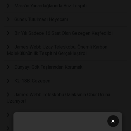
Mars'ın Yanardağlarında Buz Tespiti
Güneş Tutulması Heyecanı
Bir Yılı Sadece 16 Saat Olan Gezegen Keşfedildi
James Webb Uzay Teleskobu, Önemli Karbon
Molekülünün İlk Tespitini Gerçekleştirdi
Dünyayı Gök Taşlarından Korumak
K2-18B: Gezegen
James Webb Teleskobu Galaksinin Öbür Ucuna
Uzanıyor!
Trisofuel: Geleceğin Uzay Enerjisi
×
Şu Anda Neden Tüm Bu ülkeler Ay'a Gitmek İstiyor?