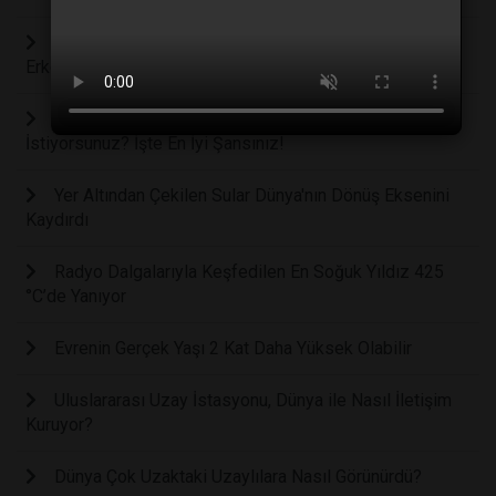
Boeing'un Zorluklarla Karşılaşan Starliner Aracı En
Erken 2024'e Kadar Astronot Taşımayacak.
2023 Perseid Meteor Yağmurunu Yakalamak mı
İstiyorsunuz? İşte En İyi Şansınız!
Yer Altından Çekilen Sular Dünya'nın Dönüş Eksenini
Kaydırdı
Radyo Dalgalarıyla Keşfedilen En Soğuk Yıldız 425
°C’de Yanıyor
Evrenin Gerçek Yaşı 2 Kat Daha Yüksek Olabilir
Uluslararası Uzay İstasyonu, Dünya ile Nasıl İletişim
Kuruyor?
Dünya Çok Uzaktaki Uzaylılara Nasıl Görünürdü?