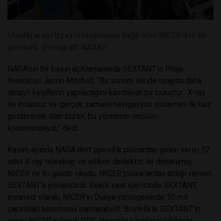
Uluslararası Uzay İstasyonuna bağlı olan NICER’dan bir
görüntü. (Fotoğraf: NASA)
NASA’nın bir basın açıklamasında SEXTANT’ın Proje
Yöneticisi Jason Mitchell, “Bu sunum ileride uzayda daha
detaylı keşiflerin yapılacağını kanıtlayan bir buluştur. X-ray
ile insansız ve gerçek zamanlı navigasyon sistemini ilk kez
gösterecek olan bizler, bu yöntemin öncüleri
konumundayız,” dedi.
Kasım ayında NASA dört spesifik pulsardan gelen veriyi 52
adet X-ray teleskop ve silikon dedektör ile donatılmış
NICER ile iki günde okudu. NICER pulsarlardan aldığı verileri
SEXTANT’a yönlendirdi. Sekiz saat içerisinde SEXTANT,
insansız olarak, NICER’ın Dünya yörüngesinde 10 mil
çapındaki konumunu saptayabildi. Böylelikle SEXTANT’ın
verisi NICER’ın kendi GPS alıcısıyla karşılaştırıldığında