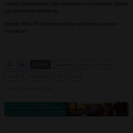
veya bu gezegenlerin ilgili uydularının pozisyonlarını ölçmek
için görevlerde kullanacak.
Kaynak:
https://futurism.com/nasa-autonomous-space-
navigation/
Etiketler
#nasadan
#sonsuz
#uzayın
#sonuna
#ulaşabilecek
#bir
#icat
Toplam Görüntülenme 9858