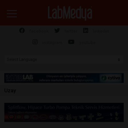
Labmedya - Laboratuv
facebook
twitter
linkedin
instagram
youtube
Uzay