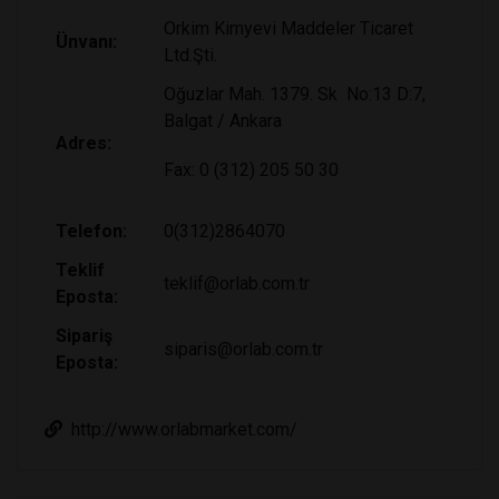
Orkim Kimyevi Maddeler Ticaret
Ünvanı:
Ltd.Şti.
Oğuzlar Mah. 1379. Sk No:13 D:7,
Balgat / Ankara
Adres:
Fax: 0 (312) 205 50 30
Telefon:
0(312)2864070
Teklif
teklif@orlab.com.tr
Eposta:
Sipariş
siparis@orlab.com.tr
Eposta:
http://www.orlabmarket.com/