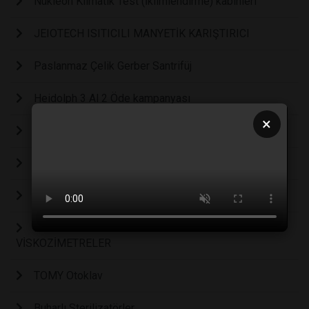
Nükleon Klimatik Test (İklimlendirme) kabinleri
JEIOTECH ISITICILI MANYETİK KARIŞTIRICI
Paslanmaz Çelik Gerber Santrifüj
Heidolph 3 Al 2 Öde kampanyası
×
Yeni nesil Velp AREX 6 SERİSİ KAMPANYA
CHC LAB Dikey Tip LAF Kabini
Membran Filtrasyon Ürünlerinde Kampanya...
FUNGILAB EXPERT SERİSİ DİJİTAL
VİSKOZİMETRELER
TOMY Otoklav
Buharlı Sterilizatörler