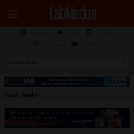
Labmedya - Laboratuv
facebook
twitter
linkedin
instagram
youtube
Fırsat Ürünleri