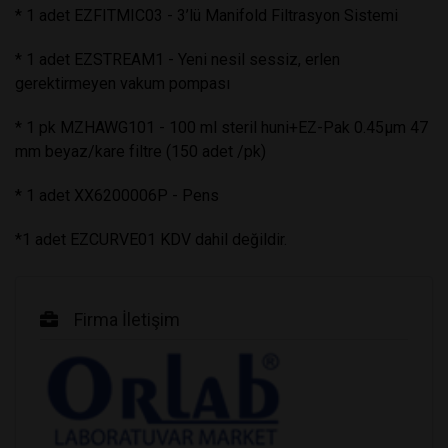
* 1 adet EZFITMIC03 - 3’lü Manifold Filtrasyon Sistemi
* 1 adet EZSTREAM1 - Yeni nesil sessiz, erlen
gerektirmeyen vakum pompası
* 1 pk MZHAWG101 - 100 ml steril huni+EZ-Pak 0.45µm 47
mm beyaz/kare filtre (150 adet /pk)
* 1 adet XX6200006P - Pens
*1 adet EZCURVE01 KDV dahil değildir.
Firma İletişim