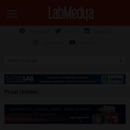
Labmedya - Laboratuv
facebook
twitter
linkedin
instagram
youtube
Fırsat Ürünleri