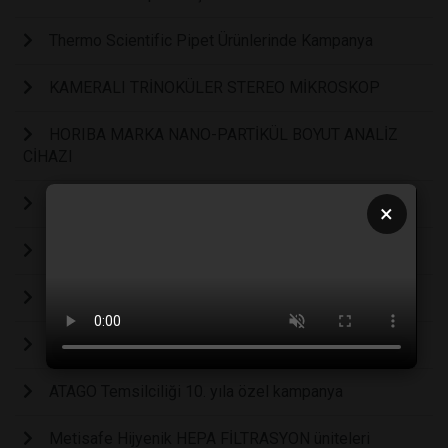
Thermo Scientific Pipet Ürünlerinde Kampanya
KAMERALI TRİNOKÜLER STEREO MİKROSKOP
HORIBA MARKA NANO-PARTİKÜL BOYUT ANALİZ
CİHAZI
GL Sciences InertSustain Serisi HPLC Kolonları
×
Asecos Kimyasal Güvenlik Dolapları
MyGlove Pudrasız Nitril Eldivenler
Teknosem Liyofilizatör Cihazı
ATAGO Temsilciliği 10. yıla özel kampanya
Metisafe Hijyenik HEPA FİLTRASYON üniteleri