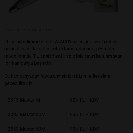
15 ŞUBAT 2021, PAZARTESI
10. yıl işbirliğimize özel ATAGO'nun en çok tercih edilen
manuel ve dijital el tipi refraktometrelerinde, pH metre
modellerinde
TL sabit fiyatlı ve stok sınırı bulunmaya
n
bir kampanya başlattık.
Bu kampanyadan faydalanmak için bizimle iletişime
geçebilirsiniz.
2313 Master M
825 TL + KDV
2383 Master 20M
935 TL + KDV
2353 Master 53M
935 TL + KDV