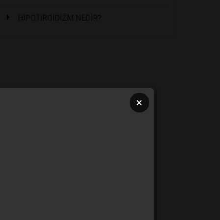
HİPOTİROİDİZM NEDİR?
×