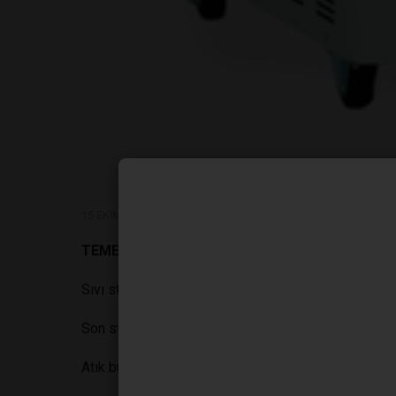
15 EKIM 2016, CUMARTESI
TEMEL ÖZELLİKLER
Sıvı sterilizasyonu
Son sterilizasyon hafızası
Atık buhar deposu