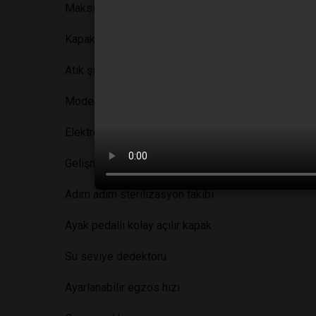
Maksimum yükleme için düz tabanlı çember yapısı
Kapak açık/kapalı tarama mekanizması
Atık şişesi tarama sens.rü
Modern tasarım ve yüksek güvenlik teknolojisi
Elektronik kapak kilidi
Gelişmiş özellikli tam otomatik sterilizasyon
Adım adım sterilizasyon takibi
Ayak pedallı kolay açılır kapak
Su seviye dedektörü
Ayarlanabilir egzos hızı