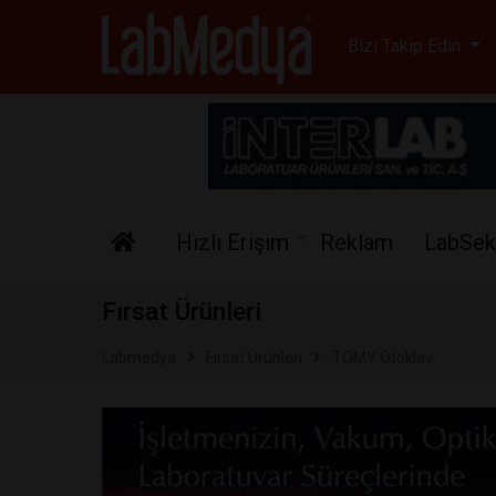
Labmedya - Laboratuv
Bizi Takip Edin
Hızlı Erişim
Reklam
LabSek
Fırsat Ürünleri
Labmedya
Fırsat Ürünleri
TOMY Otoklav