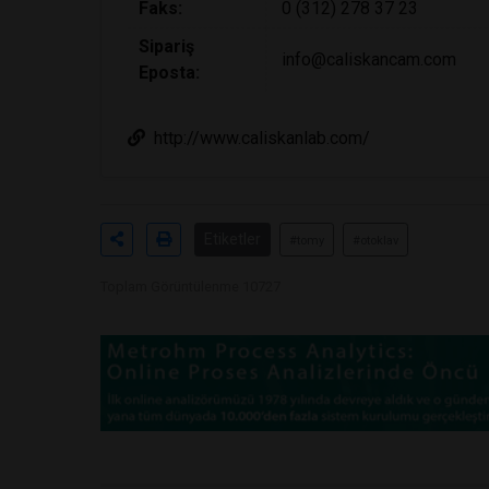
Faks:
0 (312) 278 37 23
Sipariş
info@caliskancam.com
Eposta:
http://www.caliskanlab.com/
Etiketler
#tomy
#otoklav
Toplam Görüntülenme 10727