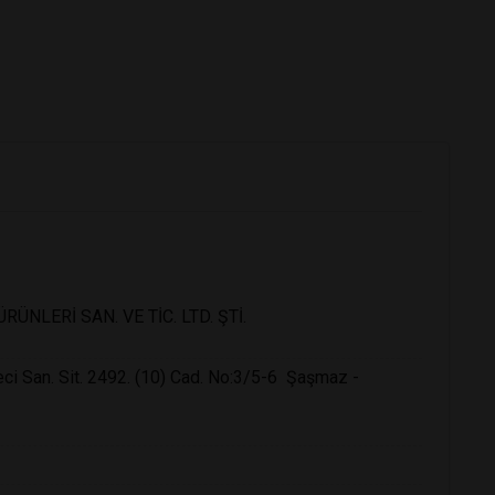
NLERİ SAN. VE TİC. LTD. ŞTİ.
i San. Sit. 2492. (10) Cad. No:3/5-6 Şaşmaz -