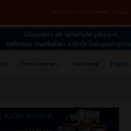
ar ve Sağlık Gazetes
Hakkımızda
|
Advertisement
|
Künye
tör
Firma Rehberi
Seri İlanlar
English 