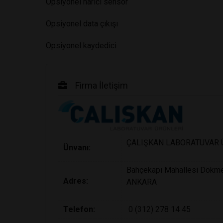
Opsiyonel harici sensör
Opsiyonel data çıkışı
Opsiyonel kaydedici
Firma İletişim
ÇALIŞKAN LABORATUVAR ÜRÜ
Ünvanı:
Bahçekapı Mahallesi Dökmec
Adres:
ANKARA
Telefon:
0 (312) 278 14 45