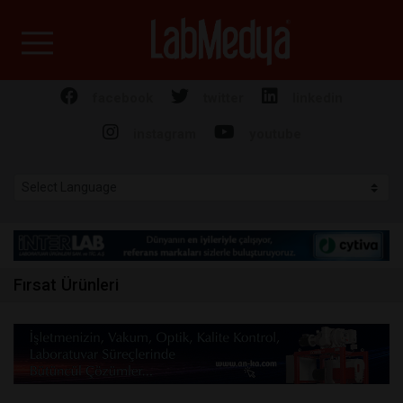
Labmedya - Laboratuv
facebook
twitter
linkedin
instagram
youtube
Fırsat Ürünleri