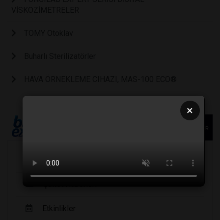
VİSKOZİMETRELER
TOMY Otoklav
Buharlı Sterilizatörler
HAVA ÖRNEKLEME CIHAZI, MAS-100 ECO®
×
Köşe Yazarları
Şirket Haberleri
Etkinlikler