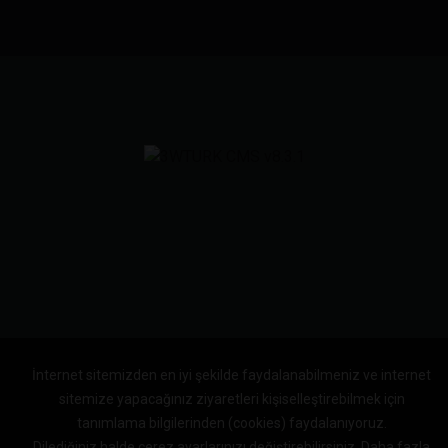
İnternet sitemizden en iyi şekilde faydalanabilmeniz ve internet
sitemize yapacağınız ziyaretleri kişiselleştirebilmek için
tanımlama bilgilerinden (cookies) faydalanıyoruz.
Dilediğiniz halde çerez ayarlarınızı değiştirebilirsiniz.
Daha fazla