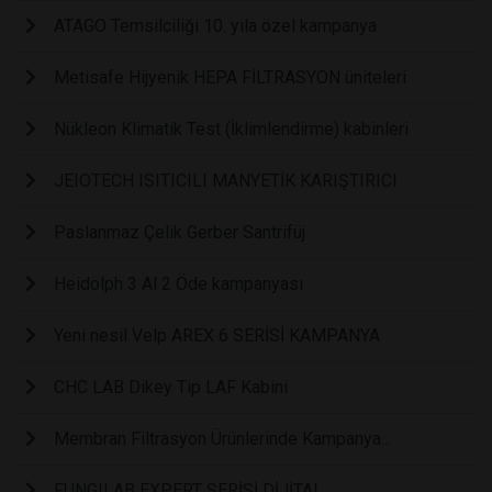
ATAGO Temsilciliği 10. yıla özel kampanya
Metisafe Hijyenik HEPA FİLTRASYON üniteleri
Nükleon Klimatik Test (İklimlendirme) kabinleri
JEIOTECH ISITICILI MANYETİK KARIŞTIRICI
Paslanmaz Çelik Gerber Santrifüj
Heidolph 3 Al 2 Öde kampanyası
Yeni nesil Velp AREX 6 SERİSİ KAMPANYA
CHC LAB Dikey Tip LAF Kabini
Membran Filtrasyon Ürünlerinde Kampanya...
FUNGILAB EXPERT SERİSİ DİJİTAL