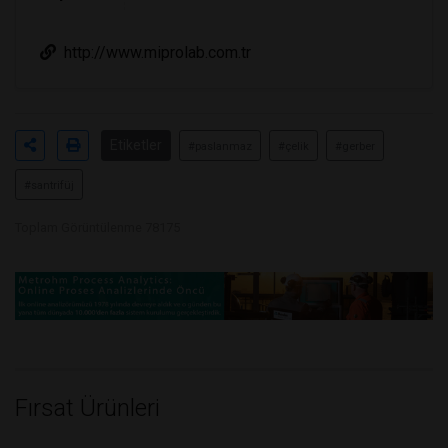
http://www.miprolab.com.tr
Etiketler
#paslanmaz
#çelik
#gerber
#santrifüj
Toplam Görüntülenme 78175
Fırsat Ürünleri