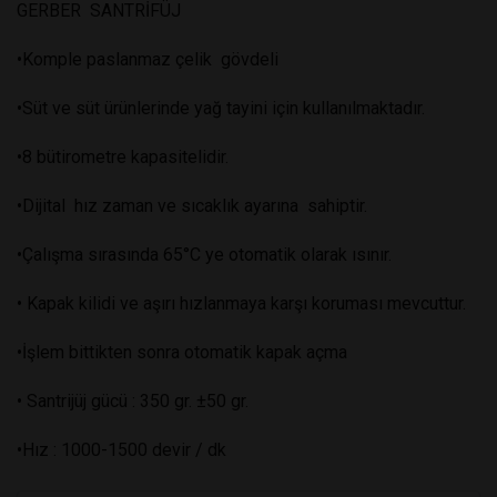
GERBER SANTRİFÜJ
•Komple paslanmaz çelik gövdeli
•Süt ve süt ürünlerinde yağ tayini için kullanılmaktadır.
•8 bütirometre kapasitelidir.
•Dijital hız zaman ve sıcaklık ayarına sahiptir.
•Çalışma sırasında 65°C ye otomatik olarak ısınır.
• Kapak kilidi ve aşırı hızlanmaya karşı koruması mevcuttur.
•İşlem bittikten sonra otomatik kapak açma
• Santrijüj gücü : 350 gr. ±50 gr.
•Hız : 1000-1500 devir / dk