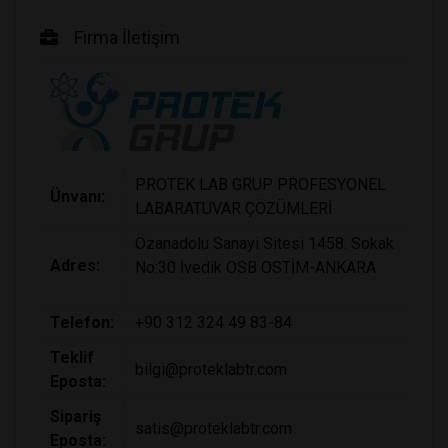
Firma İletişim
PROTEK LAB GRUP PROFESYONEL
Ünvanı:
LABARATUVAR ÇÖZÜMLERİ
Özanadolu Sanayi Sitesi 1458. Sokak
Adres:
No:30 İvedik OSB OSTİM-ANKARA
Telefon:
+90 312 324 49 83-84
Teklif
bilgi@proteklabtr.com
Eposta:
Sipariş
satis@proteklabtr.com
Eposta: