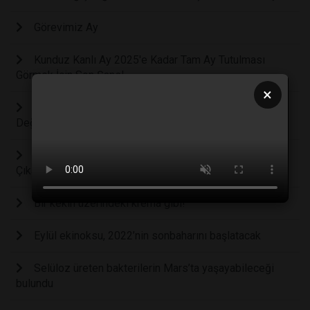
Görevimiz Ay
Kunduz Kanlı Ay 2025'e Kadar Tam Ay Tutulması
Görmek İçin Son Şans!
×
Uzayda Yaşam Hakkında Bütün Bildiklerimiz
Değişecek
Yeni Keşifler Karanlık Maddenin Doğasını Ortaya
Çıkarabilir
Bir kekin üzerindeki krema gibi!
Eylül ekinoksu, 2022’nin sonbaharını başlatacak
Selüloz üreten bakterilerin Mars’ta yaşayabileceği
bulundu