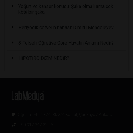
Yoğurt ve kanser konusu: Şaka olmalı ama çok
kötü bir şaka
Periyodik cetvelin babası: Dimitri Mendeleyev
8 Felsefi Öğretiye Göre Hayatın Anlamı Nedir?
HİPOTİROİDİZM NEDİR?
Oğuzlar Mh. 1374. Sk 2/4 Balgat, Çankaya / Ankara
+90 312 342 22 45