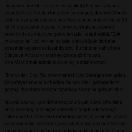
İncelenen örnekler arasında yaklaşık 4,45 milyar yıl önce
oluştuğu tespit edilen bir zirkon tanesi gerçekten de Mars'ın
tarihine eşsiz bir pencere açtı. Söz konusu örnekte en az 20
ila 30 gigapaskal (basıncı ölçmek için kullanılan birim)
basınç altında meydana gelebilen izler tespit edildi. "Şok
mikroyapıları" adı verilen bu izler ancak büyük darbeler
sırasında kayalarda oluşabiliyordu. Bu tür izler daha önce
Dünya ve Ay'daki kristal kayaçlarda görülmüştü,
ama Mars örneklerinde bunlara hiç rastlanmamıştı.
Ekibin lideri Cox, "Bu zirkon tanesi Kızıl Gezegen'den gelen,
bir defaya mahsus bir hediye. Bu şok izleri gezegenlerin
göktaşı "bombardımanına" tutulduğu anlamına geliyor" dedi.
Yüksek basınçlı şok deformasyonu Siyah Güzellik'te daha
önce incelediğimiz hiçbir mineralde tespit edilmemişti.
Daha önce bu izlere rastlanmadığı için bilim insanları, önceki
araştırmalardan hareketle, yaklaşık 4 milyar yıl önce Mars'ta
yaşama uygun koşulların var olduğunu düşsünmüştü. Zira bu