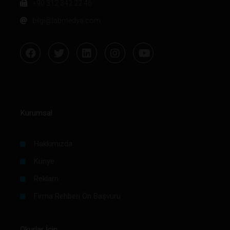
+90 312 342 22 46
bilgi@labmedya.com
Kurumsal
Hakkımızda
Künye
Reklam
Firma Rehberi Ön Başvuru
Okurlar İçin