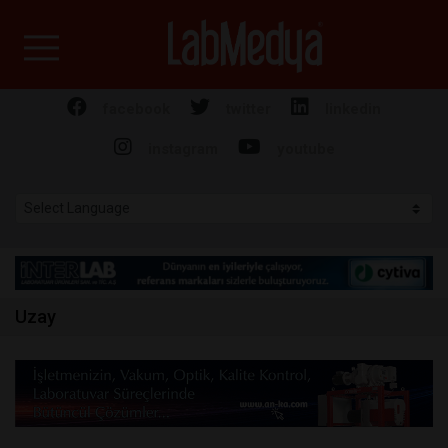
Labmedya - Laboratuv
facebook
twitter
linkedin
instagram
youtube
Uzay