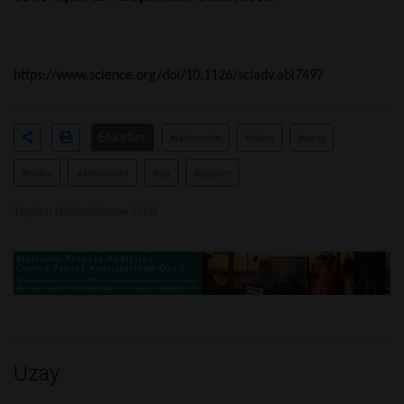
https://www.science.org/doi/10.1126/sciadv.abl7497
Etiketler
#labmedya
#bilim
#uzay
#mars
#astronomi
#su
#yaşam
Toplam Görüntülenme 2760
Uzay