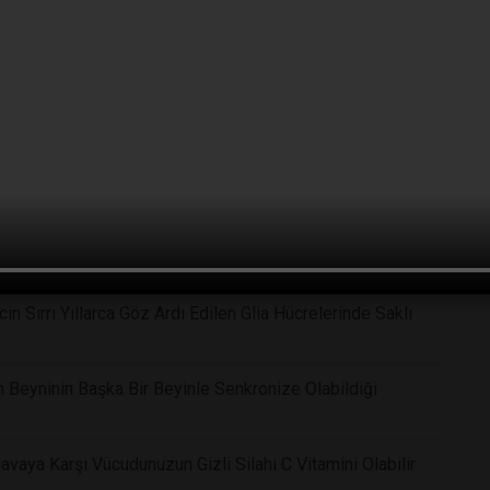
ban Pozu Zihni Nasıl Sakinleştiriyor?
Yeni Araştırmalar Zorlu Sürüşün Dikkat ve Hafıza
ğil: İlk Aylarda Gelişen Güven Bağının Zihinsel Gelişime
in Sırrı Yıllarca Göz Ardı Edilen Glia Hücrelerinde Saklı
n Beyninin Başka Bir Beyinle Senkronize Olabildiği
vaya Karşı Vücudunuzun Gizli Silahı C Vitamini Olabilir