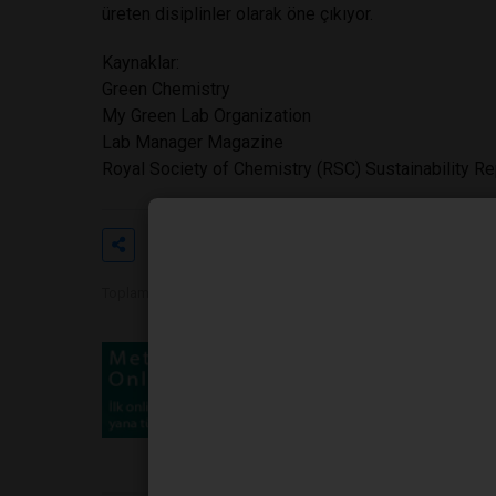
üreten disiplinler olarak öne çıkıyor.
Kaynaklar:
Green Chemistry
My Green Lab Organization
Lab Manager Magazine
Royal Society of Chemistry (RSC) Sustainability R
Etiketler
#laboratuvar
#sarf
#malze
Toplam Görüntülenme 654