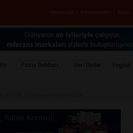
ar ve Sağlık Gazetes
Hakkımızda
|
Advertisement
|
Künye
tör
Firma Rehberi
Seri İlanlar
English 
 SARF MALZEMELERİNDE SESSİZ DEVRİM