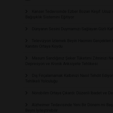
Kanser Tedavisinde Ezber Bozan Keşif: Ucuz ve
Bağışıklık Sistemini Eğitiyor
Dünyanın Sesini Duymamızı Sağlayan Gizli Kah
Televizyon İzlemek Beyin Hacmini Gerçekten Kü
Kanıtını Ortaya Koydu
Masum Sandığınız Şeker Tüketimi Zihninizi Nasıl
Depresyon ve Kronik Anksiyete Tehlikesi
Diş Fırçalamamak Kalbinizi Nasıl Tehdit Ediyor
Tehlikeli Yolculuğu
Nörobilim Ortaya Çıkardı: Düzenli İbadet ve De
Alzheimer Tedavisinde Yeni Bir Dönem mi Başl
Beyni İyileştirebilir