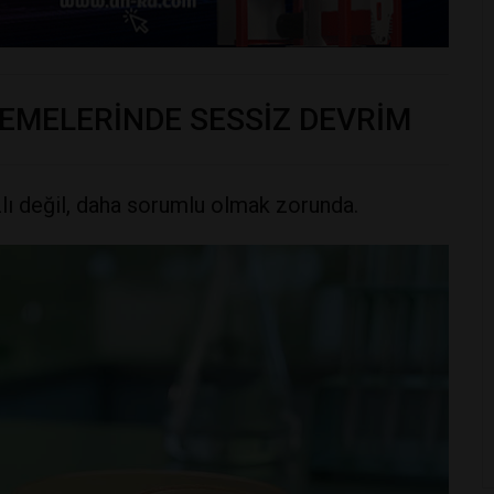
EMELERİNDE SESSİZ DEVRİM
zlı değil, daha sorumlu olmak zorunda.