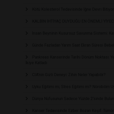
Kötü Kolesterol Tedavisinde İğne Devri Bitiyo
KALBİN İHTİYAÇ DUYDUĞU EN ÖNEMLİ YİYE
İnsan Beyninin Kusursuz Savunma Sistemi: Kaf
Günde Fazladan Yarım Saat Ekran Süresi Bebe
Pankreas Kanserinde Tarihi Dönüm Noktası: Yen
İkiye Katladı
CIA'nin Gizli Deneyi: Zihin Neler Yapabilir?
Uyku Eğitimi mi, Stres Eğitimi mi? Nörobilim U
Dünya Nüfusunun Sadece Yüzde 2'sinde Bulunan
Kanser Tedavisinde Ezber Bozan Keşif: Tümör 