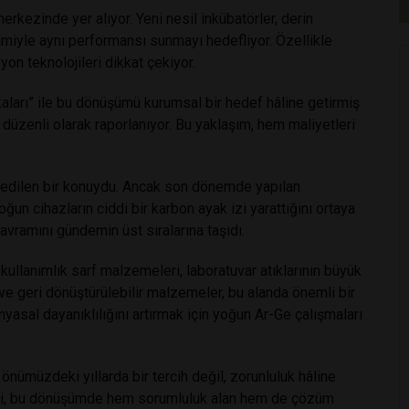
 merkezinde yer alıyor. Yeni nesil inkübatörler, derin
timiyle aynı performansı sunmayı hedefliyor. Özellikle
yon teknolojileri dikkat çekiyor.
ikaları” ile bu dönüşümü kurumsal bir hedef hâline getirmiş
ı düzenli olarak raporlanıyor. Bu yaklaşım, hem maliyetleri
ı edilen bir konuydu. Ancak son dönemde yapılan
oğun cihazların ciddi bir karbon ayak izi yarattığını ortaya
kavramını gündemin üst sıralarına taşıdı.
ek kullanımlık sarf malzemeleri, laboratuvar atıklarının büyük
 ve geri dönüştürülebilir malzemeler, bu alanda önemli bir
yasal dayanıklılığını artırmak için yoğun Ar-Ge çalışmaları
önümüzdeki yıllarda bir tercih değil, zorunluluk hâline
leri, bu dönüşümde hem sorumluluk alan hem de çözüm