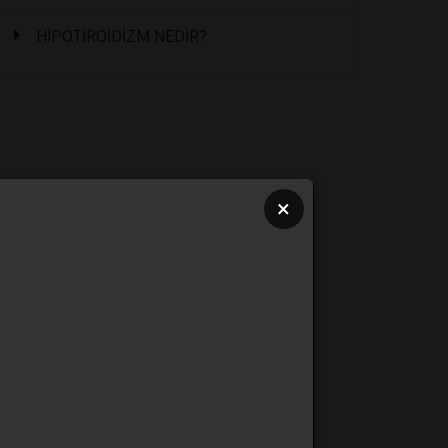
HİPOTİROİDİZM NEDİR?
×