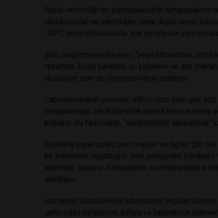
Enerji verimliliği de sürdürülebilirlik tartışmalarının
dondurucular ve santrifüjler, daha düşük enerji tüke
-80°C derin dondurucular için geliştirilen yeni izolas
Bazı araştırma merkezleri, “yeşil laboratuvar sertif
durumda. Enerji tüketimi, su kullanımı ve atık miktar
düşürüyor hem de çevresel etkiyi azaltıyor.
Laboratuvarların çevresel etkisi uzun süre göz ard
hesaplamalar, tek kullanımlık plastiklerin ve enerji y
koyuyor. Bu farkındalık, “sürdürülebilir laboratuvar” 
Özellikle pipet uçları, petri kapları ve tüpler gibi t
bir bölümünü oluşturuyor. Yeni geliştirilen biyobazlı
alternatif sunuyor. Kimyagerler, bu malzemelerin kim
yürütüyor.
Uzmanlar, sürdürülebilir laboratuvar uygulamalarının 
geleceğini vurguluyor. Kimya ve laboratuvar bilim