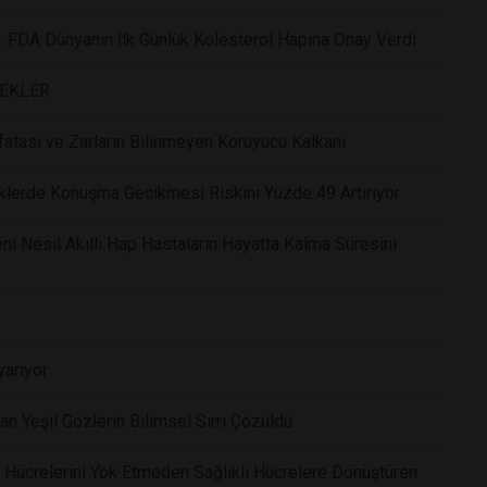
r: FDA Dünyanın İlk Günlük Kolesterol Hapına Onay Verdi
CEKLER
atası ve Zarların Bilinmeyen Koruyucu Kalkanı
klerde Konuşma Gecikmesi Riskini Yüzde 49 Artırıyor
i Nesil Akıllı Hap Hastaların Hayatta Kalma Süresini
yarıyor
 Yeşil Gözlerin Bilimsel Sırrı Çözüldü
Hücrelerini Yok Etmeden Sağlıklı Hücrelere Dönüştüren