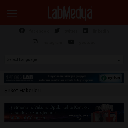
Labmedya - Laboratuv
facebook
twitter
linkedin
instagram
youtube
Şirket Haberleri