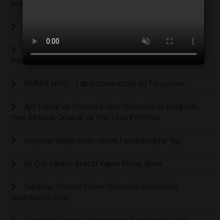
buluşmaya devam ediyor.
Geleneksel Metrohm Titratör Kampanyası Başladı.
Sartorius Bilgi Akademisi kapılarını Uygulamalı
Integrity Test Eğitimi için açtı.
OMNIS NIRS - Laboratuvarınızda İyi Titreşimler
Ant Teknik ve Thermo Fisher Scientific İş Birliğinde
Yeni Stratejik Ortaklık ve Yeni Ürün Portföyü
Drogsan İlaçları’ndan Otizm Farkındalığına “İlgi”
En Çok Ülkeye İhracat Yapan Firma; Nüve
Tekafos, Thermo Fisher Scientific Ürünlerinin
Distribütörü Oldu.