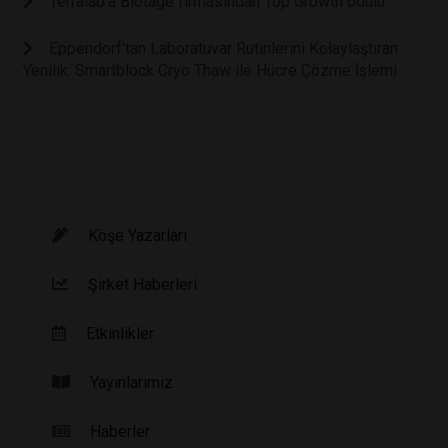
Terralab'a Biotage firmasından Top Growth ödülü
Eppendorf'tan Laboratuvar Rutinlerini Kolaylaştıran
Yenilik: Smartblock Cryo Thaw ile Hücre Çözme İşlemi
Köşe Yazarları
Şirket Haberleri
Etkinlikler
Yayınlarımız
Haberler