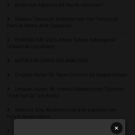
Bruker’dan Kapsamlı Bir Yenilik: timsOmni™
Tekafos Teknolojik Sistemler'den Yeni Temsilcilik:
Particle Metrix Artık Türkiye’de!
PHARMA DAY 2025, Altium Türkiye Sahipliğinde
İstanbul’da Gerçekleşti
METROHM OMNIS NIR ANALYZER
Drogsan İlaçları 50. Yaşını Görkemli Bir Galayla Kutladı
Drogsan İlaçları, 46. İstanbul Maratonu’nda “Eğitimde
Fırsat Eşitliği” İçin Koştu!
Sartorius Bilgi Akademisi’nde bilgi paylaşımı tüm
hızıyla devam ediyor
×
İlaç endüstrisi, Sartorius Bilgi Akademisi’nde