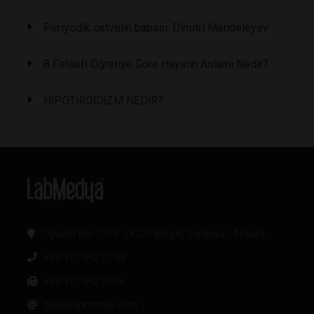
Periyodik cetvelin babası: Dimitri Mendeleyev
8 Felsefi Öğretiye Göre Hayatın Anlamı Nedir?
HİPOTİROİDİZM NEDİR?
Oğuzlar Mh. 1374. Sk 2/4 Balgat, Çankaya / Ankara
+90 312 342 22 45
+90 312 342 22 46
bilgi@labmedya.com