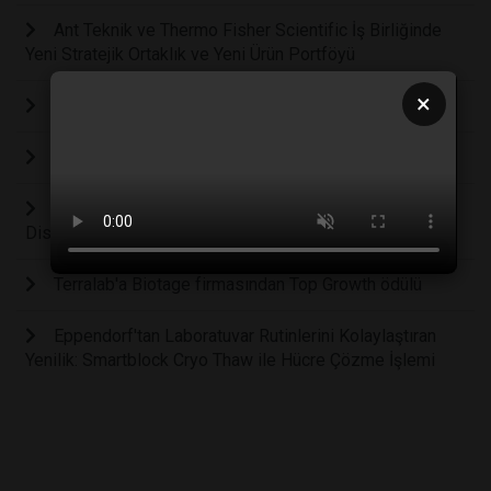
Ant Teknik ve Thermo Fisher Scientific İş Birliğinde
Yeni Stratejik Ortaklık ve Yeni Ürün Portföyü
×
Drogsan İlaçları’ndan Otizm Farkındalığına “İlgi”
En Çok Ülkeye İhracat Yapan Firma; Nüve
Tekafos, Thermo Fisher Scientific Ürünlerinin
Distribütörü Oldu.
Terralab'a Biotage firmasından Top Growth ödülü
Eppendorf'tan Laboratuvar Rutinlerini Kolaylaştıran
Yenilik: Smartblock Cryo Thaw ile Hücre Çözme İşlemi