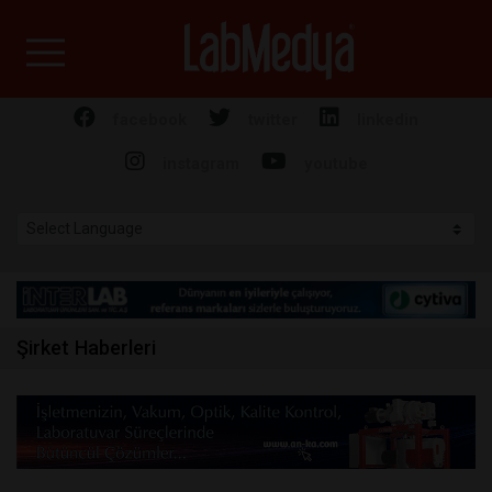
Labmedya - Laboratuv
facebook
twitter
linkedin
instagram
youtube
Şirket Haberleri