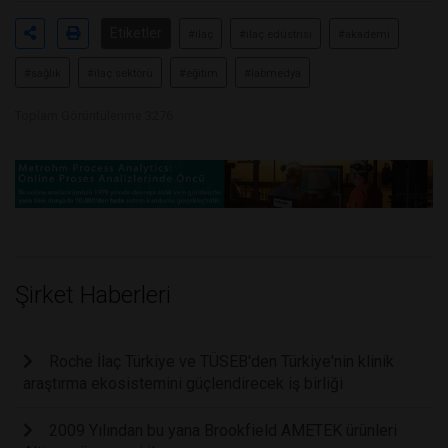
Etiketler
#ilaç
#ilaç edüstrisi
#akademi
#sağlık
#ilaç sektörü
#eğitim
#labmedya
Toplam Görüntülenme 3276
Şirket Haberleri
Roche İlaç Türkiye ve TÜSEB'den Türkiye'nin klinik
araştırma ekosistemini güçlendirecek iş birliği
2009 Yılından bu yana Brookfield AMETEK ürünleri