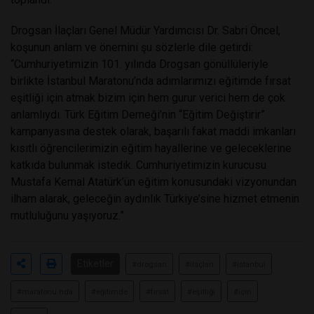
Drogsan İlaçları Genel Müdür Yardımcısı Dr. Sabri Öncel,
koşunun anlam ve önemini şu sözlerle dile getirdi:
“Cumhuriyetimizin 101. yılında Drogsan gönüllüleriyle
birlikte İstanbul Maratonu’nda adımlarımızı eğitimde fırsat
eşitliği için atmak bizim için hem gurur verici hem de çok
anlamlıydı. Türk Eğitim Derneği’nin “Eğitim Değiştirir”
kampanyasına destek olarak, başarılı fakat maddi imkanları
kısıtlı öğrencilerimizin eğitim hayallerine ve geleceklerine
katkıda bulunmak istedik. Cumhuriyetimizin kurucusu
Mustafa Kemal Atatürk’ün eğitim konusundaki vizyonundan
ilham alarak, geleceğin aydınlık Türkiye’sine hizmet etmenin
mutluluğunu yaşıyoruz.”
Etiketler
#drogsan
#ilaçları
#istanbul
#maratonu nda
#eğitimde
#fırsat
#eşitliği
#için