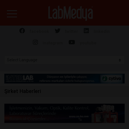
Labmedya - Laboratuv
facebook
twitter
linkedin
instagram
youtube
Şirket Haberleri