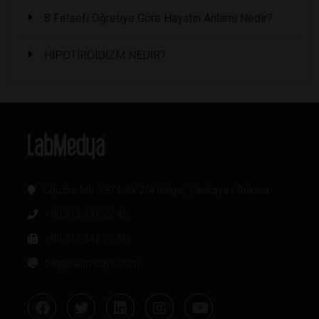
8 Felsefi Öğretiye Göre Hayatın Anlamı Nedir?
HİPOTİROİDİZM NEDİR?
Oğuzlar Mh. 1374. Sk 2/4 Balgat, Çankaya / Ankara
+90 312 342 22 45
+90 312 342 22 46
bilgi@labmedya.com