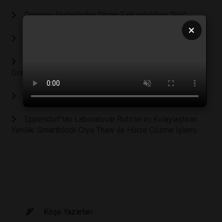
Drogsan İlaçları’ndan Otizm Farkındalığına “İlgi”
×
En Çok Ülkeye İhracat Yapan Firma; Nüve
Tekafos, Thermo Fisher Scientific Ürünlerinin
Distribütörü Oldu.
Terralab'a Biotage firmasından Top Growth ödülü
Eppendorf'tan Laboratuvar Rutinlerini Kolaylaştıran
Yenilik: Smartblock Cryo Thaw ile Hücre Çözme İşlemi
Köşe Yazarları