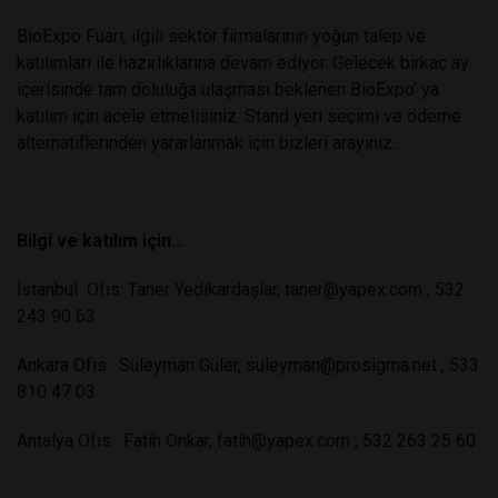
BioExpo Fuarı, ilgili sektör firmalarının yoğun talep ve
katılımları ile hazırlıklarına devam ediyor. Gelecek birkaç ay
içerisinde tam doluluğa ulaşması beklenen BioExpo’ ya
katılım için acele etmelisiniz. Stand yeri seçimi ve ödeme
alternatiflerinden yararlanmak için bizleri arayınız..
Bilgi ve katılım için…
İstanbul Ofis: Taner Yedikardaşlar,
taner@yapex.com
, 532
243 90 63
Ankara Ofis : Süleyman Güler,
suleyman@prosigma.net
, 533
810 47 03
Antalya Ofis : Fatih Onkar,
fatih@yapex.com
, 532 263 25 60