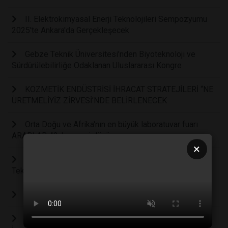
II. Elektrokimyasal Enerji Teknolojileri Sempozyumu
2025'te Ankara'da Gerçekleşecek
Gebze Teknik Üniversitesi’nden Biyoteknoloji ve
Sürdürülebilirliğe Odaklanan Uluslararası Kongre
KOZMETİK ENDÜSTRİSİ İHRACAT STRATEJİLERİ “NE
ÜRETMELİYİZ ZİRVESİ’NDE BELİRLENECEK
Orta Doğu ve Afrika'nın en büyük laboratuvar fuarı
ARABLAB 43. kez geri dönüyor
×
Polonya LABS EXPO Laboratuvar Ekipmanları ve
Teknolojileri Fuar
TURKLAB’IN SES GETİREN BULUŞMASI
BioExpo 2024 Fuar ve Etkinlikleri Son Derece Zengin