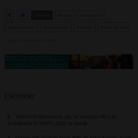
Etiketler
#bioexpo
#bioexpo2025
#laboratuvar fuarı
#bioexpo türkiye
#ilaç fuarı
#temiz oda fuarı
Toplam Görüntülenme 10858
Etkinlikler
Türkiye'nin laboratuvar, ilaç ve teknoloji nabzı bu
sonbaharda BIOEXPO 2026 ile atacak.
Maden-Tek 2026’da Talep Arttı, Ek Stant Alanları Açıldı