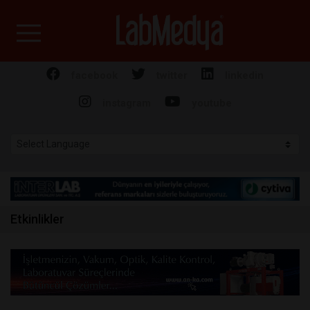
Labmedya - Laboratuv
facebook
twitter
linkedin
instagram
youtube
Etkinlikler