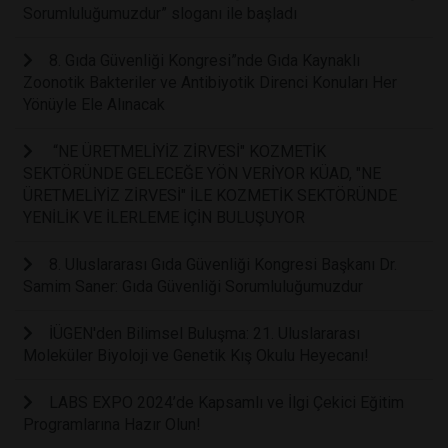
Sorumluluğumuzdur” sloganı ile başladı
8. Gıda Güvenliği Kongresi”nde Gıda Kaynaklı
Zoonotik Bakteriler ve Antibiyotik Direnci Konuları Her
Yönüyle Ele Alınacak
“NE ÜRETMELİYİZ ZİRVESİ" KOZMETİK
SEKTÖRÜNDE GELECEĞE YÖN VERİYOR KÜAD, "NE
ÜRETMELİYİZ ZİRVESİ" İLE KOZMETİK SEKTÖRÜNDE
YENİLİK VE İLERLEME İÇİN BULUŞUYOR
8. Uluslararası Gıda Güvenliği Kongresi Başkanı Dr.
Samim Saner: Gıda Güvenliği Sorumluluğumuzdur
İÜGEN'den Bilimsel Buluşma: 21. Uluslararası
Moleküler Biyoloji ve Genetik Kış Okulu Heyecanı!
LABS EXPO 2024’de Kapsamlı ve İlgi Çekici Eğitim
Programlarına Hazır Olun!