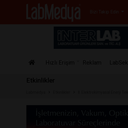
Labmedya - Laboratuv
Bizi Takip Edin
Hızlı Erişim
Reklam
LabSek
Etkinlikler
Labmedya
Etkinlikler
II. Elektrokimyasal Enerji 