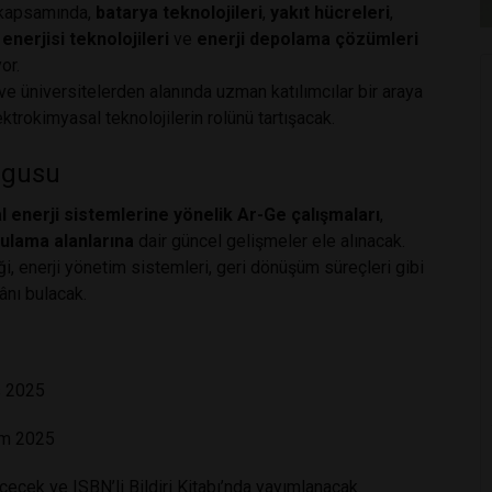
e kapsamında,
batarya teknolojileri
,
yakıt hücreleri
,
enerjisi teknolojileri
ve
enerji depolama çözümleri
or.
e üniversitelerden alanında uzman katılımcılar bir araya
trokimyasal teknolojilerin rolünü tartışacak.
rgusu
 enerji sistemlerine yönelik Ar-Ge çalışmaları
,
ulama alanlarına
dair güncel gelişmeler ele alınacak.
ği, enerji yönetim sistemleri, geri dönüşüm süreçleri gibi
ânı bulacak.
i
 2025
m 2025
cek ve ISBN’li Bildiri Kitabı’nda yayımlanacak.