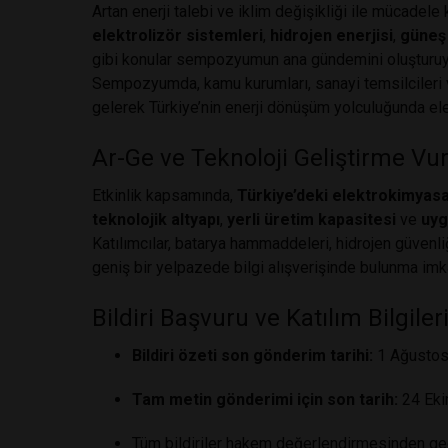
Artan enerji talebi ve iklim değişikliği ile mücadel
elektrolizör sistemleri
,
hidrojen enerjisi
,
güneş 
gibi konular sempozyumun ana gündemini oluşturuy
Sempozyumda, kamu kurumları, sanayi temsilcileri v
gelerek Türkiye’nin enerji dönüşüm yolculuğunda elek
Ar-Ge ve Teknoloji Geliştirme Vu
Etkinlik kapsamında,
Türkiye’deki elektrokimyasal
teknolojik altyapı
,
yerli üretim kapasitesi
ve
uyg
Katılımcılar, batarya hammaddeleri, hidrojen güvenli
geniş bir yelpazede bilgi alışverişinde bulunma imk
Bildiri Başvuru ve Katılım Bilgiler
Bildiri özeti son gönderim tarihi:
1 Ağustos
Tam metin gönderimi için son tarih:
24 Eki
Tüm bildiriler hakem değerlendirmesinden geçe