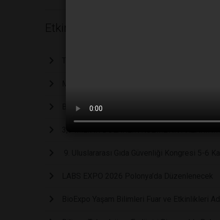
Etkinlikler
Türkiye'nin laboratuvar, ilaç ve teknoloji nab
Maden-Tek 2026’da Talep Arttı, Ek Stant Alanlar
BeautyEurasia 2026, 2–4 Eylül tarihleri arasınd
3,3 MİLYAR DOLARLIK KOZMETİK PAZARININ
9. Uluslararası Gıda Güvenliği Kongresi 5-6 Ka
LABS EXPO 2026 Polonya’da Düzenlenecek
BioExpo Yaşam Bilimleri Fuar ve Etkinlikleri A