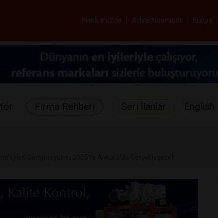
ar ve Sağlık Gazetes
Hakkımızda
|
Advertisement
|
Künye
tör
Firma Rehberi
Seri İlanlar
English 
Teknolojileri Sempozyumu 2025'te Ankara'da Gerçekleşecek