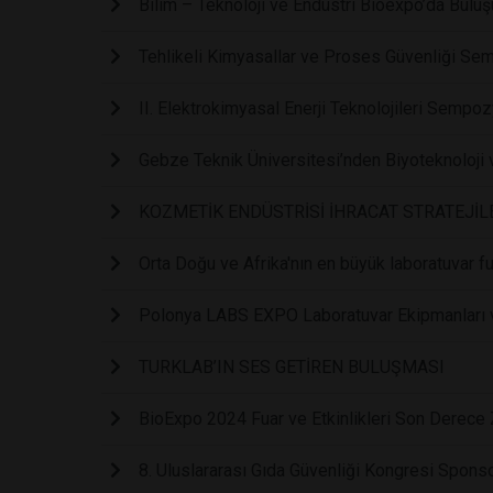
Bilim – Teknoloji ve Endüstri Bioexpo’da Buluş
Tehlikeli Kimyasallar ve Proses Güvenliği Se
II. Elektrokimyasal Enerji Teknolojileri Semp
Gebze Teknik Üniversitesi’nden Biyoteknoloji 
KOZMETİK ENDÜSTRİSİ İHRACAT STRATEJİLE
Orta Doğu ve Afrika'nın en büyük laboratuvar 
Polonya LABS EXPO Laboratuvar Ekipmanları ve
TURKLAB’IN SES GETİREN BULUŞMASI
BioExpo 2024 Fuar ve Etkinlikleri Son Derece Ze
8. Uluslararası Gıda Güvenliği Kongresi Spo