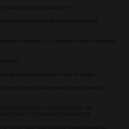
: 6. Arap İlaç Üreticileri Fuarı 2024
STANBUL’DA BULUŞACAK NÜKLEER SANTRALLER
Bildirgesi Yayınlandı: Gıda Güvenliğinde Güncel Gelişmeler
Kayıt Olun
üvenliği Sorumluluğumuzdur” sloganı ile başladı
oonotik Bakteriler ve Antibiyotik Direnci Konuları Her
TÖRÜNDE GELECEĞE YÖN VERİYOR KÜAD, "NE
NDE YENİLİK VE İLERLEME İÇİN BULUŞUYOR
nı Dr. Samim Saner: Gıda Güvenliği Sorumluluğumuzdur