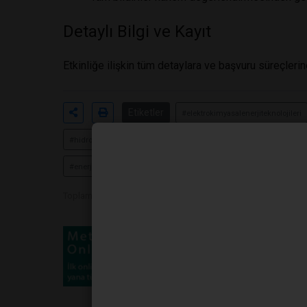
Detaylı Bilgi ve Kayıt
Etkinliğe ilişkin tüm detaylara ve başvuru süreçleri
Etiketler
#elektrokimyasalenerjiteknolojileri
#hidrojenenerjisempozyumu
#bataryateknolojileritürkiye
#
#enerjidepolamateknolojileri
#kimyamühendisliğietkinlikleri
Toplam Görüntülenme 5238