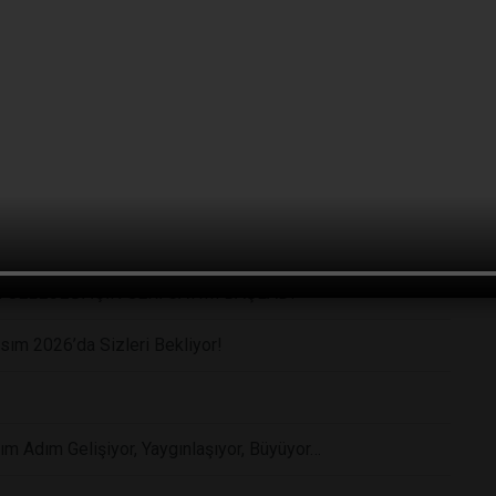
zı bu sonbaharda BIOEXPO 2026 ile atacak.
ı Açıldı
a İstanbul’da
 GELECEĞİ İÇİN GERİ SAYIM BAŞLADI
sım 2026’da Sizleri Bekliyor!
dım Adım Gelişiyor, Yaygınlaşıyor, Büyüyor…