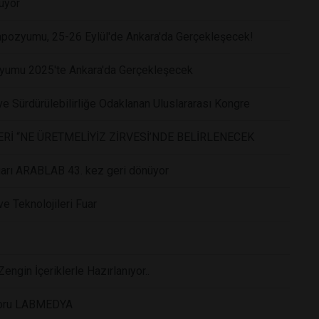
uyor
mpozyumu, 25-26 Eylül'de Ankara'da Gerçekleşecek!
ozyumu 2025'te Ankara'da Gerçekleşecek
ve Sürdürülebilirliğe Odaklanan Uluslararası Kongre
Rİ “NE ÜRETMELİYİZ ZİRVESİ’NDE BELİRLENECEK
fuarı ARABLAB 43. kez geri dönüyor
 Teknolojileri Fuar
ngin İçeriklerle Hazırlanıyor..
nsoru LABMEDYA