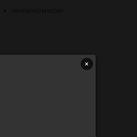
HİPOTİROİDİZM NEDİR?
×