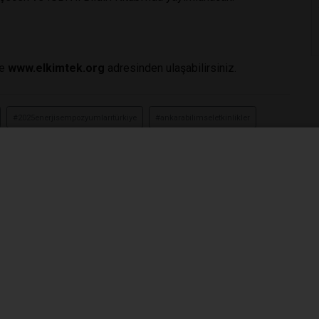
ne
www.elkimtek.org
adresinden ulaşabilirsiniz.
#2025enerjisempozyumlarıtürkiye
#ankarabilimseletkinlikler
gaziüniversitesienerjietkinliği
#sürdürülebilirenerjiçözümleri
#tmmobenerjietkinlikleri