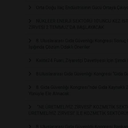
Orta Doğu İlaç Endüstrisinin Gücü Ortaya Çıkıyor
NÜKLEER ENERJİ SEKTÖRÜ 10’UNCU KEZ İ
ZİRVESİ 2 TEMMUZ’DA BAŞLAYACAK
8. Uluslararası Gıda Güvenliği Kongresi Sonuç 
Işığında Çözüm Odaklı Öneriler
Kalite24 Fuarı, Ziyaretçi Davetiyesi İçin Şimdi 
8.Uluslararası Gıda Güvenliği Kongresi “Gıda G
8. Gıda Güvenliği Kongresi”nde Gıda Kaynaklı Z
Yönüyle Ele Alınacak
“NE ÜRETMELİYİZ ZİRVESİ" KOZMETİK SEK
ÜRETMELİYİZ ZİRVESİ" İLE KOZMETİK SEKTÖRÜ
8. Uluslararası Gıda Güvenliği Kongresi Başka