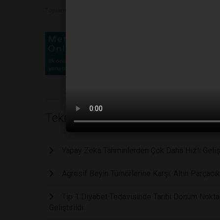
Toplam Görüntülenme 1726
Teknoloji
Yapay Zeka Tahminlerden Çok Daha Hızlı Geliş
Agresif Beyin Tümörlerine Karşı: Altın Parçacıkl
Tip 1 Diyabet Tedavisinde Tarihi Dönüm Nokta
Geliştirildi