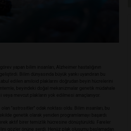
görev yapan bilim insanları, Alzheimer hastalığının
eliştirdi. Bilim dünyasında büyük yankı uyandıran bu
kabul edilen amiloid plaklarını doğrudan beyin hücrelerini
 yöntemle, beyindeki doğal mekanizmalar genetik müdahale
i veya mevcut plakların yok edilmesi amaçlanıyor.
lan "astrositler" odak noktası oldu. Bilim insanları, bu
 şekilde genetik olarak yeniden programlamayı başardı.
erek aktif birer temizlik hücresine dönüştürüldü. Fareler
elini gözler önüne serdi. Henüz plak oluşumu başlamadan