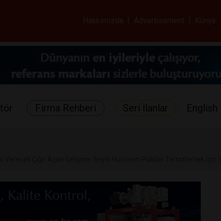
ar ve Sağlık Gazetes
Hakkımızda
|
Advertisement
|
Künye
tör
Firma Rehberi
Seri İlanlar
English 
 Verecek Çığır Açan Gelişme: Beyin Hücreleri Plakları Temizlemek İçin