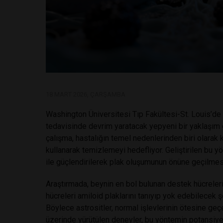
18 MART 2026, ÇARŞAMBA
Washington Üniversitesi Tıp Fakültesi-St. Louis’de 
tedavisinde devrim yaratacak yepyeni bir yaklaşım g
çalışma, hastalığın temel nedenlerinden biri olarak 
kullanarak temizlemeyi hedefliyor. Geliştirilen bu
ile güçlendirilerek plak oluşumunun önüne geçilmes
Araştırmada, beynin en bol bulunan destek hücreleri o
hücreleri amiloid plaklarını tanıyıp yok edebilecek
Böylece astrositler, normal işlevlerinin ötesine geç
üzerinde yürütülen deneyler, bu yöntemin potansiy