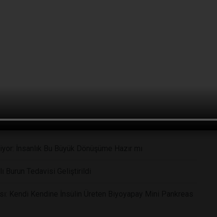
iyor: İnsanlık Bu Büyük Dönüşüme Hazır mı
ı Burun Tedavisi Geliştirildi
sı: Kendi Kendine İnsülin Üreten Biyoyapay Mini Pankreas