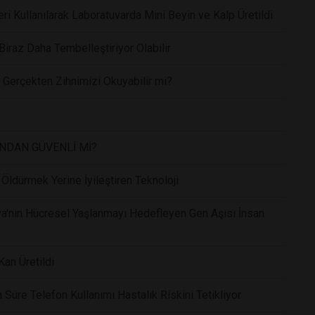
ri Kullanılarak Laboratuvarda Mini Beyin ve Kalp Üretildi
raz Daha Tembelleştiriyor Olabilir
Gerçekten Zihnimizi Okuyabilir mi?
INDAN GÜVENLİ Mİ?
Öldürmek Yerine İyileştiren Teknoloji
a'nın Hücresel Yaşlanmayı Hedefleyen Gen Aşısı İnsan
an Üretildi
üre Telefon Kullanımı Hastalık Riskini Tetikliyor