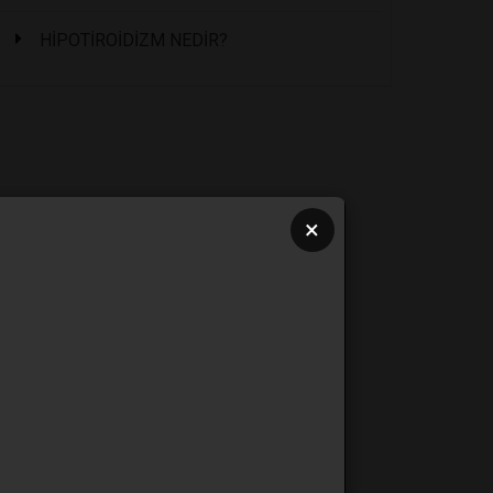
HİPOTİROİDİZM NEDİR?
×