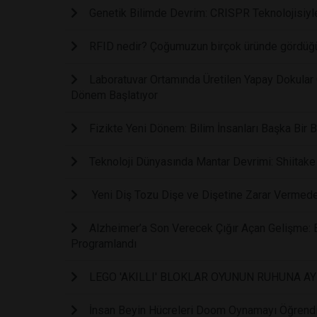
Genetik Bilimde Devrim: CRISPR Teknolojisiy
RFID nedir? Çoğumuzun birçok üründe gördüğü 
Laboratuvar Ortamında Üretilen Yapay Dokular 
Dönem Başlatıyor
Fizikte Yeni Dönem: Bilim İnsanları Başka Bir B
Teknoloji Dünyasında Mantar Devrimi: Shiitake
Yeni Diş Tozu Dişe ve Dişetine Zarar Vermed
Alzheimer’a Son Verecek Çığır Açan Gelişme: B
Programlandı
LEGO 'AKILLI' BLOKLAR OYUNUN RUHUNA AY
İnsan Beyin Hücreleri Doom Oynamayı Öğrendi: