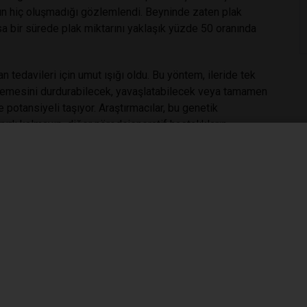
nın hiç oluşmadığı gözlemlendi. Beyninde zaten plak
kısa bir sürede plak miktarını yaklaşık yüzde 50 oranında
n tedavileri için umut ışığı oldu. Bu yöntem, ileride tek
erlemesini durdurabilecek, yavaşlatabilecek veya tamamen
otansiyeli taşıyor. Araştırmacılar, bu genetik
rlı kalmayıp, diğer nörodejeneratif hastalıkların
tes to clear amyloid plaques in a mouse model of
sity School of Medicine in St. Louis
ek
#çığır
#açan
#gelişme
#beyin
#hücreleri
andı