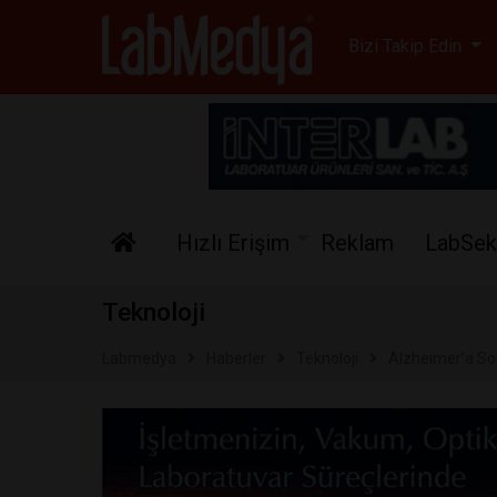
Labmedya - Laboratuv
Bizi Takip Edin
Hızlı Erişim
Reklam
LabSek
Teknoloji
Labmedya
Haberler
Teknoloji
Alzheimer’a Son