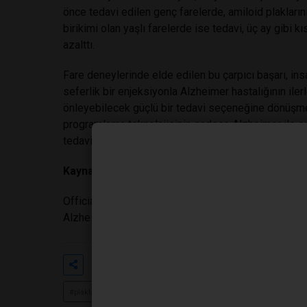
önce tedavi edilen genç farelerde, amiloid plakları
birikimi olan yaşlı farelerde ise tedavi, üç ay gibi 
azalttı.
Fare deneylerinde elde edilen bu çarpıcı başarı, insa
seferlik bir enjeksiyonla Alzheimer hastalığının il
önleyebilecek güçlü bir tedavi seçeneğine dönüşme p
programlama teknolojisinin sadece Alzheimer ile sını
tedavisinde de kullanılabileceğini öngörüyor.
Kaynak
Official Study: "Genetically reprogramming astrocy
Alzheimer's disease" - Science / Washington Univer
Etiketler
#alzheimer a
#son
#verec
#plakları
#temizlemek
#için
#yeniden
#programl