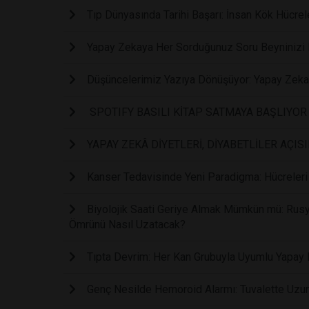
Tıp Dünyasında Tarihi Başarı: İnsan Kök Hücrele
Yapay Zekaya Her Sorduğunuz Soru Beyninizi Bi
Düşüncelerimiz Yazıya Dönüşüyor: Yapay Zeka 
SPOTIFY BASILI KİTAP SATMAYA BAŞLIYOR
YAPAY ZEKÂ DİYETLERİ, DİYABETLİLER AÇIS
Kanser Tedavisinde Yeni Paradigma: Hücreleri 
Biyolojik Saati Geriye Almak Mümkün mü: Rusy
Ömrünü Nasıl Uzatacak?
Tıpta Devrim: Her Kan Grubuyla Uyumlu Yapay K
Genç Nesilde Hemoroid Alarmı: Tuvalette Uzun S