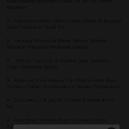
Kaybı Yaşayan Milyonlarca Hasta İçin Yeni Bir Dönem
Başlatıyor
Fizikte Yeni Dönem: Bilim İnsanları Başka Bir Boyuttan
Gelen Parçacıkları Tespit Etti
Teknoloji Dünyasında Mantar Devrimi: Shiitake
Mantarları Bilgisayar Hafızasına Dönüştü
Yeni Diş Tozu Dişe ve Dişetine Zarar Vermeden
Dişleri Bembeyaz Yapıyor
Alzheimer’a Son Verecek Çığır Açan Gelişme: Beyin
Hücreleri Plakları Temizlemek İçin Yeniden Programlandı
LEGO 'AKILLI' BLOKLAR OYUNUN RUHUNA AYKIRI
MI?
İnsan Beyin Hücreleri Doom Oynamayı Öğrendi:
Biyolojik Bilgisayarlarda Yeni Dönem