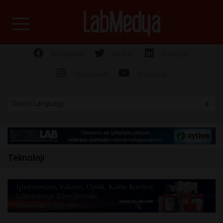
Labmedya - Laboratuv
facebook
twitter
linkedin
instagram
youtube
Teknoloji