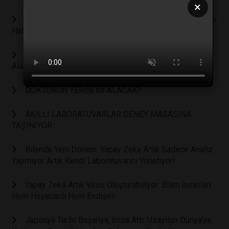
×
Uzmanlar Uyarıyor: Sürekli Çevrimiçi Yaşam Gençlerde
Hafıza, Dikkat ve Derin Düşünmeyi Zayıflatıyor
Bilim İnsanları Öğrenen Bir “YAPAY DİL” Geliştirdi: Tat
Alan ve Zamanla Daha İyi Tanıyan Bir Sistem
DOKTORUN YERİNİ Mİ ALACAK?
AKILLI LABORATUVARLAR DENEY MASASINA
TAŞINIYOR
Bilimde Yeni Dönem: Yapay Zeka Artık Sadece Analiz
Yapmıyor Artık Kendi Laboratuvarını Yönetiyor!
Yapay Zekâ Artık Virüs Oluşturabiliyor: Bilim İnsanları
Hem Heyecanlı Hem Endişeli
Japonya Tarihi Başarıya, İmza Attı: Uzaydan Dünya'ya