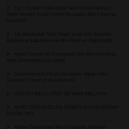
Tip 1 Diyabet Tedavisinde Tarihi Dönüm Noktası:
Kendi Kendine İnsülin Üreten Biyoyapay Mini Pankreas
Geliştirildi
Tıp Dünyasında Tarihi Başarı: İnsan Kök Hücreleri
Kullanılarak Laboratuvarda Mini Beyin ve Kalp Üretildi
Yapay Zekaya Her Sorduğunuz Soru Beyninizi Biraz
Daha Tembelleştiriyor Olabilir
Düşüncelerimiz Yazıya Dönüşüyor: Yapay Zeka
Gerçekten Zihnimizi Okuyabilir mi?
SPOTIFY BASILI KİTAP SATMAYA BAŞLIYOR
YAPAY ZEKÂ DİYETLERİ, DİYABETLİLER AÇISINDAN
GÜVENLİ Mİ?
Kanser Tedavisinde Yeni Paradigma: Hücreleri