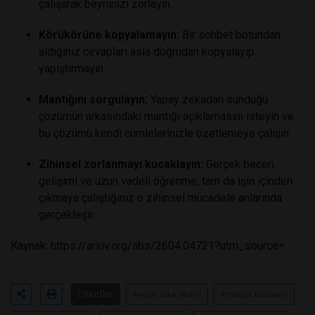
çalışarak beyninizi zorlayın.
Körükörüne kopyalamayın:
Bir sohbet botundan
aldığınız cevapları asla doğrudan kopyalayıp
yapıştırmayın.
Mantığını sorgulayın:
Yapay zekadan sunduğu
çözümün arkasındaki mantığı açıklamasını isteyin ve
bu çözümü kendi cümlelerinizle özetlemeye çalışın.
Zihinsel zorlanmayı kucaklayın:
Gerçek beceri
gelişimi ve uzun vadeli öğrenme, tam da işin içinden
çıkmaya çalıştığınız o zihinsel mücadele anlarında
gerçekleşir.
Kaynak:
https://arxiv.org/abs/2604.04721?utm_source=
Etiketler
#yapay zeka etkileri
#chatgpt kullanımı