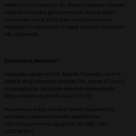
elektrot dizisini içermişti. Bu, dünyada tamamen implante
edilebilir bir kortikal görme protezinin ilk uzun vadeli
testlerinden biriydi. Ekibe göre, cihaz beyin dokusu
tarafından iyi tolere edildi ve sağlık üzerinde olumsuz bir
etki oluşturmadı.
Çalışmaların Makaleleri:
İspanya’da yapılan ve Prof. Eduardo Fernández Jover’in
önderlik ettiği çalışmanın detayları The Journal of Clinical
Investigation’da yayınlanan makalede bulunmaktadır:
https://www.jci.org/articles/view/151331
Avusturalyalı ekibin Journal of Neural Engineering'te
yayınlanan makalesine buradan ulaşabilirsiniz:
https://iopscience.iop.org/article/10.1088/1741-
2552/ab9e1c