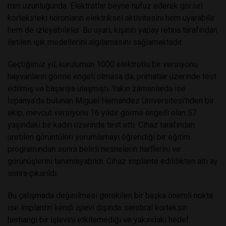
mm uzunluğunda. Elektrotlar beyne nüfuz ederek görsel
korteksteki nöronların elektriksel aktivitesini hem uyarabilir
hem de izleyebilirler. Bu uyarı, kişinin yapay retina tarafından
iletilen ışık modellerini algılamasını sağlamaktadır.
Geçtiğimiz yıl, kurulumun 1000 elektrotlu bir versiyonu,
hayvanların görme engeli olmasa da, primatlar üzerinde test
edilmiş ve başarıya ulaşmıştı. Yakın zamanlarda ise
İspanya'da bulunan Miguel Hernández Üniversitesi'nden bir
ekip, mevcut versiyonu 16 yıldır görme engelli olan 57
yaşındaki bir kadın üzerinde test etti. Cihaz tarafından
üretilen görüntüleri yorumlamayı öğrendiği bir eğitim
programından sonra belirli nesnelerin harflerini ve
görünüşlerini tanımlayabildi. Cihaz implante edildikten altı ay
sonra çıkarıldı.
Bu çalışmada değinilmesi gerekilen bir başka önemli nokta
ise implantın kendi işlevi dışında serebral korteksin
herhangi bir işlevini etkilemediği ve yakındaki hedef