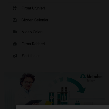
Fırsat Ürünleri
Sizden Gelenler
Video Galeri
Firma Rehberi
Seri İlanlar