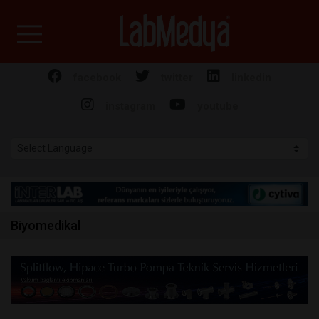
Labmedya - Laboratuv
facebook
twitter
linkedin
instagram
youtube
Biyomedikal