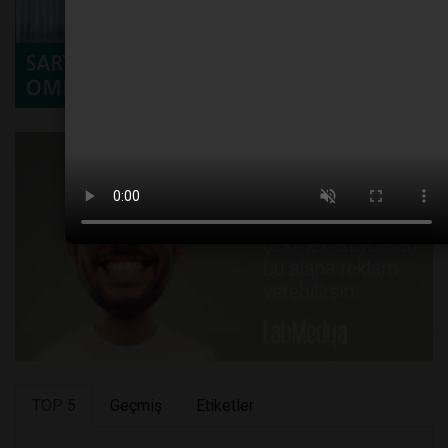
TOP 5
Geçmiş
Etiketler