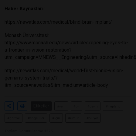
Haber Kaynakları:
https://newatlas.com/medical/blind-brain-implant/
Monash Üniversitesi:
https://www.monash.edu/news/articles/opening-eyes-to-
a-frontier-in-vision-restoration?
utm_campaign=MNEWS__Engineering&utm_source=linkedin&
https://newatlas.com/medical/world-first-bionic-vision-
gennaris-system-trials/?
itm_source=newatlas&itm_medium=article-body
Etiketler
#yeni
#bir
#beyin
#implantı
#görme
#engelliler
#için
#umut
#oluyor
Toplam Görüntülenme 3275