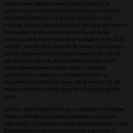
Dahili kamera, kablosuz verici, görüntü işlemcisi ve
yazılımın yanı sıra beyne implante edilen saç inceliğinde
elektrotlarla donatılmış bir dizi kare karo içeren özel
başlıktan oluşuyor. Kamera görüntüyü yakalayıp akıllı telefon
boyutundaki görüntü işlemcisine iletir. Bu veriler de
kablosuz olarak, her bir kenar boyunca sadece 9 mm (0,35
inç) olan, kare karolara gönderilir. Bu verileri, beyni uyaran
elektrik darbelerine dönüştürebilen karmaşık devreler de
son dokunuşu yapar. Bu elektrik darbeleri, beyni, teorik
olarak kullanıcıların hem iç hem de dış ortamlarda
gezinmesine ve ayrıca çevrelerindeki insanlara ve
nesnelere karşı tetikte kalmasına olanak tanıyan 172 ışık
noktasını birleştiren görsel desenler oluşturacak şekilde
uyarır.
Temmuz ayında ekip, biyonik görme sisteminin üç koyuna
implante edildiği bir çalışmanın umut verici sonuçlarını
yayınlamıştı. Bu çalışmada implant, dokuz aya kadar bir süre
boyunca hayvanın beynine binlerce saat uyarı veren 10