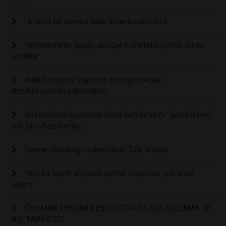
İlk defa bir domuz kalbi insana nakledildi
Kertenkeleler yapay akciğer mühendisliğinde örnek
alındılar
Artık 3 boyutlu yazıcının bastığı dokular
dondurucularda saklanabilir
Beyindeki milyonlarca hücre bağlantısını “görebilmek”
için bir cihaz üretildi
Damar tıkanıklığı tedavisinde Türk imzası
Yeni bir beyin implantı görme engelliler için umut
oluyor
ÖNEMİNİ TEKRAR KEŞFETTİĞİMİZ AŞI, AŞILAMA VE
AŞI TARİHÇESİ