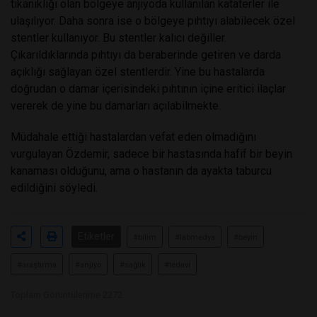
tıkanıklığı olan bölgeye anjiyoda kullanılan kataterler ile
ulaşılıyor. Daha sonra ise o bölgeye pıhtıyı alabilecek özel
stentler kullanıyor. Bu stentler kalıcı değiller.
Çıkarıldıklarında pıhtıyı da beraberinde getiren ve darda
açıklığı sağlayan özel stentlerdir. Yine bu hastalarda
doğrudan o damar içerisindeki pıhtının içine eritici ilaçlar
vererek de yine bu damarları açılabilmekte.
Müdahale ettiği hastalardan vefat eden olmadığını
vurgulayan Özdemir, sadece bir hastasında hafif bir beyin
kanaması olduğunu, ama o hastanın da ayakta taburcu
edildiğini söyledi.
Etiketler
#bilim
#labmedya
#beyin
#araştırma
#anjiyo
#sağlık
#tedavi
Toplam Görüntülenme 2272