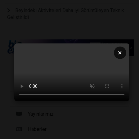
Beyindeki Aktiviteleri Daha İyi Görüntüleyen Teknik
Geliştirildi
×
Köşe Yazarları
Şirket Haberleri
Etkinlikler
Yayınlarımız
Haberler