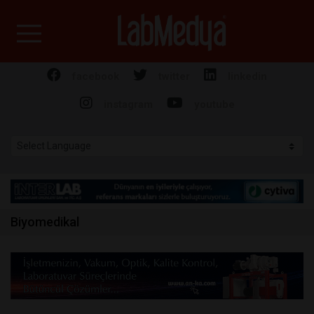
Labmedya - Laboratuv
facebook
twitter
linkedin
instagram
youtube
Biyomedikal