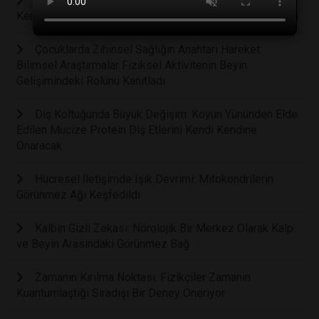
Bilim Kurgu Gerçek Oluyor: Bilim İnsanları Kanseri
Kendi İçinden Yok Eden Akıllı Bir Bakteri Ordusu Geliştirdi
Çocuklarda Zihinsel Sağlığın Anahtarı Hareket:
Bilimsel Araştırmalar Fiziksel Aktivitenin Beyin
Gelişimindeki Rolünü Kanıtladı
Diş Koltuğunda Büyük Değişim: Koyun Yününden Elde
Edilen Mucize Protein Diş Etlerini Kendi Kendine
Onaracak
Hücresel İletişimde Işık Devrimi: Mitokondrilerin
Görünmez Ağı Keşfedildi
Kalbin Gizli Zekası: Nörolojik Bir Merkez Olarak Kalp
ve Beyin Arasındaki Görünmez Bağ
Zamanın Kırılma Noktası: Fizikçiler Zamanın
Kuantumlaştığı Sıradışı Bir Deney Öneriyor