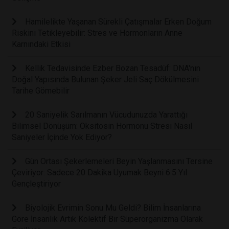
Hamilelikte Yaşanan Sürekli Çatışmalar Erken Doğum
Riskini Tetikleyebilir: Stres ve Hormonların Anne
Karnındaki Etkisi
Kellik Tedavisinde Ezber Bozan Tesadüf: DNA'nın
Doğal Yapısında Bulunan Şeker Jeli Saç Dökülmesini
Tarihe Gömebilir
20 Saniyelik Sarılmanın Vücudunuzda Yarattığı
Bilimsel Dönüşüm: Oksitosin Hormonu Stresi Nasıl
Saniyeler İçinde Yok Ediyor?
Gün Ortası Şekerlemeleri Beyin Yaşlanmasını Tersine
Çeviriyor: Sadece 20 Dakika Uyumak Beyni 6.5 Yıl
Gençleştiriyor
Biyolojik Evrimin Sonu Mu Geldi? Bilim İnsanlarına
Göre İnsanlık Artık Kolektif Bir Süperorganizma Olarak