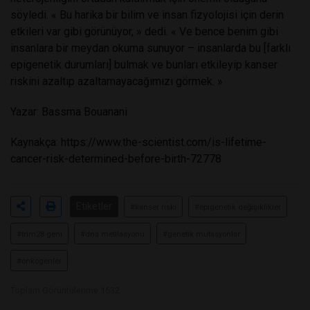
söyledi. « Bu harika bir bilim ve insan fizyolojisi için derin
etkileri var gibi görünüyor, » dedi. « Ve bence benim gibi
insanlara bir meydan okuma sunuyor – insanlarda bu [farklı
epigenetik durumları] bulmak ve bunları etkileyip kanser
riskini azaltıp azaltamayacağımızı görmek. »
Yazar: Bassma Bouanani
Kaynakça:
https://www.the-scientist.com/is-lifetime-
cancer-risk-determined-before-birth-72778
Etiketler
#kanser riski
#epigenetik değişiklikler
#trim28 geni
#dna metilasyonu
#genetik mutasyonlar
#onkogenler
Toplam Görüntülenme 1632