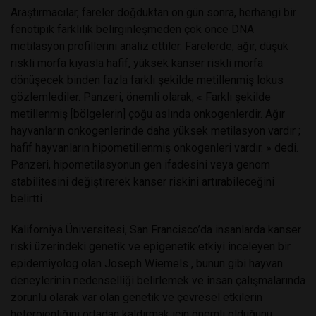
Araştırmacılar, fareler doğduktan on gün sonra, herhangi bir
fenotipik farklılık belirginleşmeden çok önce DNA
metilasyon profillerini analiz ettiler. Farelerde, ağır, düşük
riskli morfa kıyasla hafif, yüksek kanser riskli morfa
dönüşecek binden fazla farklı şekilde metillenmiş lokus
gözlemlediler. Panzeri, önemli olarak, « Farklı şekilde
metillenmiş [bölgelerin] çoğu aslında onkogenlerdir. Ağır
hayvanların onkogenlerinde daha yüksek metilasyon vardır ;
hafif hayvanların hipometillenmiş onkogenleri vardır. » dedi.
Panzeri, hipometilasyonun gen ifadesini veya genom
stabilitesini değiştirerek kanser riskini artırabileceğini
belirtti .
Kaliforniya Üniversitesi, San Francisco’da insanlarda kanser
riski üzerindeki genetik ve epigenetik etkiyi inceleyen bir
epidemiyolog olan Joseph Wiemels , bunun gibi hayvan
deneylerinin nedenselliği belirlemek ve insan çalışmalarında
zorunlu olarak var olan genetik ve çevresel etkilerin
heterojenliğini ortadan kaldırmak için önemli olduğunu