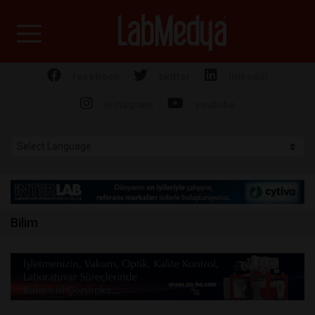
Labmedya - Laboratuv
facebook
twitter
linkedin
instagram
youtube
Bilim