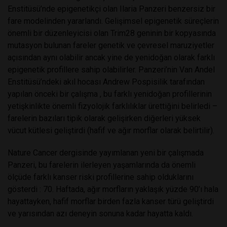
Enstitüsü’nde epigenetikçi olan Ilaria Panzeri benzersiz bir
fare modelinden yararlandı. Gelişimsel epigenetik süreçlerin
önemli bir düzenleyicisi olan Trim28 geninin bir kopyasında
mutasyon bulunan fareler genetik ve çevresel maruziyetler
açısından aynı olabilir ancak yine de yenidoğan olarak farklı
epigenetik profillere sahip olabilirler. Panzeri’nin Van Andel
Enstitüsü’ndeki akıl hocası Andrew Pospisilik tarafından
yapılan önceki bir çalışma , bu farklı yenidoğan profillerinin
yetişkinlikte önemli fizyolojik farklılıklar ürettiğini belirledi –
farelerin bazıları tipik olarak gelişirken diğerleri yüksek
vücut kütlesi geliştirdi (hafif ve ağır morflar olarak belirtilir).
Nature Cancer dergisinde yayımlanan yeni bir çalışmada
Panzeri, bu farelerin ilerleyen yaşamlarında da önemli
ölçüde farklı kanser riski profillerine sahip olduklarını
gösterdi : 70. Haftada, ağır morfların yaklaşık yüzde 90’ı hala
hayattayken, hafif morflar birden fazla kanser türü geliştirdi
ve yarısından azı deneyin sonuna kadar hayatta kaldı.