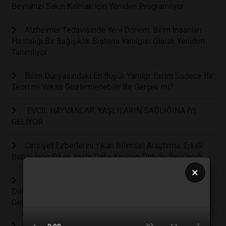
Beyninizi Sakin Kalmak İçin Yeniden Programlıyor
Alzheimer Tedavisinde Yeni Dönem: Bilim İnsanları
Hastalığı Bir Bağışıklık Sistemi Yanılgısı Olarak Yeniden
Tanımlıyor
Bilim Dünyasındaki En Büyük Yanılgı: Evrim Sadece Bir
Teori mi Yoksa Gözlemlenebilir Bir Gerçek mi?
EVCİL HAYVANLAR, YAŞLILARIN SAĞLIĞINA İYİ
GELİYOR
Cinsiyet Ezberlerini Yıkan Bilimsel Araştırma: Erkek
Bebeklerin Erken Yaşta Daha Kırılgan Olduğu Belirlendi
×
Cilt Kanseri Tedavisinde Ameliyatsız Dönem: Sağlıklı
Dokulara Zarar Vermeden Tümörleri Yok Eden Akıllı Yama
Geliştirildi