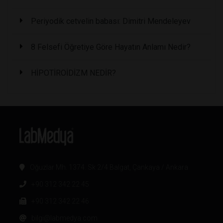
Periyodik cetvelin babası: Dimitri Mendeleyev
8 Felsefi Öğretiye Göre Hayatın Anlamı Nedir?
HİPOTİROİDİZM NEDİR?
Oğuzlar Mh. 1374. Sk 2/4 Balgat, Çankaya / Ankara
+90 312 342 22 45
+90 312 342 22 46
bilgi@labmedya.com