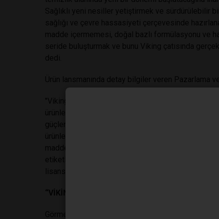
Sağlıklı yeni nesiller yetiştirmek ve sürdürülebili
sağlığı ve çevre hassasiyeti çerçevesinde hazırlana
madde içermemesi, doğal bazlı formülasyonu ve hay
seride buluşturmak ve bunu Viking çatısında gerçekle
dedi.
Ürün lansmanında detay bilgiler veren Pazarlama ve
"Viking Premium WC Temizleyici, Mutfak Sprey, Bany
ürünlerinin eşsiz ve güçlü içeriğini tescilleyen Pl
güçlendirilmesiyle elde edilmiş olup tüketicinin tü
ürünler fosfat, sülfat, paraben, klor, amonyak, hay
maddeyi içermez. Ürünlerimiz hayvansal bileşen içe
etiketlerimizde kullandığımız V-Label logosu, Avrupa
lisanslı tek semboldür."
“VİKİNG ENGELSİZ TEMİZLİK, GÖRME ENGELLİ
Görme engelli bireylerin hayatlarını kolaylaştırma