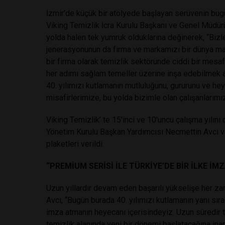
İzmir’de küçük bir atölyede başlayan serüvenin bug
Viking Temizlik İcra Kurulu Başkanı ve Genel Müdürü H
yolda halen tek yumruk olduklarına değinerek, “Bizler 
jenerasyonunun da firma ve markamızı bir dünya ma
bir firma olarak temizlik sektöründe ciddi bir mesaf
her adımı sağlam temeller üzerine inşa edebilmek a
40. yılımızı kutlamanın mutluluğunu, gururunu ve he
misafirlerimize, bu yolda bizimle olan çalışanlarım
Viking Temizlik’ te 15'inci ve 10'uncu çalışma yılın
Yönetim Kurulu Başkan Yardımcısı Necmettin Avcı ve
plaketleri verildi.
“PREMİUM SERİSİ İLE TÜRKİYE’DE BİR İLKE İM
Uzun yıllardır devam eden başarılı yükselişe her zaman
Avcı, “Bugün burada 40. yılımızı kutlamanın yanı sıra 
imza atmanın heyecanı içerisindeyiz. Uzun süredir ti
temizlik alanında yeni bir dönemi başlatacağına ina