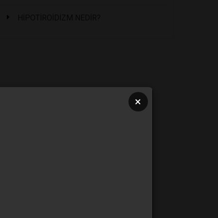
HİPOTİROİDİZM NEDİR?
×