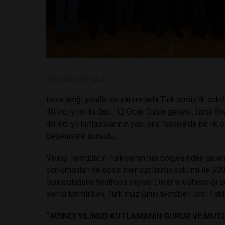
16 OCAK 2018, SALI
İmza attığı yenilik ve yatırımlarla Türk temizlik sek
40'ıncı yılını kutladı. 12 Ocak Cuma gecesi, İzmir
40'ıncı yıl kutlamalarının yanı sıra Türkiye’de bir i
beğenisine sunuldu.
Viking Temizlik’in Türkiye’nin her bölgesinden gelen b
danışmanları ve basın mensuplarının katılımı ile 500
Sunuculuğunu tiyatrocu Veysel Diker'in üstlendiği 
serisi tanıtılırken, Türk müziğinin tecrübeli ismi Fat
“40'INCI YILIMIZI KUTLAMANIN GURUR VE MU