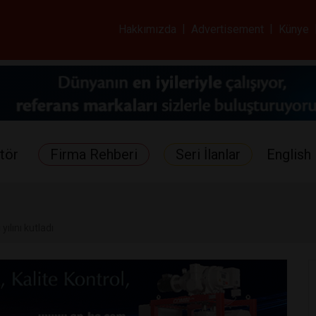
ar ve Sağlık Gazetes
Hakkımızda
|
Advertisement
|
Künye
tör
Firma Rehberi
Seri İlanlar
English 
yılını kutladı