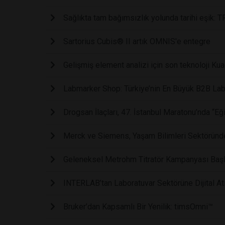
Sağlıkta tam bağımsızlık yolunda tarihi eşik: T
Sartorius Cubis® II artık OMNIS'e entegre
Gelişmiş element analizi için son teknoloj
Labmarker Shop: Türkiye’nin En Büyük B2B Labo
Drogsan İlaçları, 47. İstanbul Maratonu’nda “Eğ
Merck ve Siemens, Yaşam Bilimleri Sektöründe
Geleneksel Metrohm Titratör Kampanyası Başl
INTERLAB’tan Laboratuvar Sektörüne Dijital Atı
Bruker’dan Kapsamlı Bir Yenilik: timsOmni™