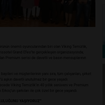
törünün önemli oyuncularından biri olan Viking Temizlik,
 Swissotel Grand Efes’te gerçekleşen organizasyonda;
lk olan Premium serisi de davetli ve basın mensuplarının
ayileri ve müşterilerinin yanı sıra, tüm çalışanları, şirket
'ü aşkın davetli unutulmaz bir gece yaşadı.
gecede Viking Temizlik’in 40 yıllık serüveni ve Premium
ih Erkoç’un şarkıları ile çok özel bir gece yaşandı.
TLULUĞUNU YAŞIYORUZ”