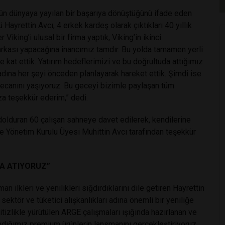
ün dünyaya yayılan bir başarıya dönüştüğünü ifade eden
ayrettin Avcı, 4 erkek kardeş olarak çıktıkları 40 yıllık
Viking’i ulusal bir firma yaptık, Viking’in ikinci
rkası yapacağına inancımız tamdır. Bu yolda tamamen yerli
e kat ettik. Yatırım hedeflerimizi ve bu doğrultuda attığımız
dına her şeyi önceden planlayarak hareket ettik. Şimdi ise
yecanını yaşıyoruz. Bu geceyi bizimle paylaşan tüm
ıza teşekkür ederim,” dedi.
ı dolduran 60 çalışan sahneye davet edilerek, kendilerine
 Yönetim Kurulu Üyesi Muhittin Avcı tarafından teşekkür
ZA ATIYORUZ”
 ilkleri ve yenilikleri sığdırdıklarını dile getiren Hayrettin
sektör ve tüketici alışkanlıkları adına önemli bir yeniliğe
tizlikle yürütülen ARGE çalışmaları ışığında hazırlanan ve
ndığımız premium ürünlerin lansmanını gerçekleştiriyoruz.