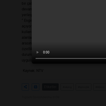
bir çalışmaya imza atan Viking Temizlik, ‘Engelsiz 
devam ediyor. “Engelsiz Temizlik” adıyla iOS ve And
yerleştirilecek QR kodları okuyarak görme engelliler
“ Engelli bireylerin temizlik malzemelerini kimseye
açıyoruz. Kolay bir arayüze sahip olan uygulama, ilk
kullanıcıları yönlendirecek. Etiketin üzerinde yer al
alanları, kullanım talimatı, dikkat edilecek hususlar v
arasındaki her geçiş sonrasında ulaşılan bilgiler akıl
özelliklerin yanı sıra, ürünler üzerinde QR kodun
durumunda kişiler, uygulama açıkken telefonu salla
uygulamaya ürünün ismini söyleyen kullanıcı, istediği
Kaynak: NTV
Etiketler
#viking
#temizlik
#40ıncı
Toplam Görüntülenme 6159