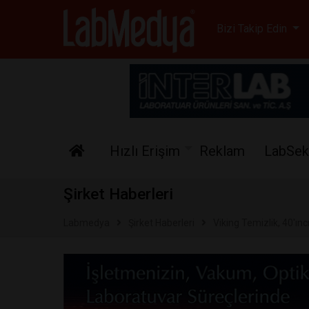
Labmedya - Laboratuv
Bizi Takip Edin
Hızlı Erişim
Reklam
LabSek
Şirket Haberleri
Labmedya
Şirket Haberleri
Viking Temizlik, 40'ıncı 