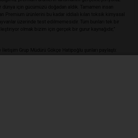
r bir dünya için gücümüzü doğadan aldık. Tamamen insan
n Premium ürünlerini bu kadar iddialı kılan toksik kimyasal
vanlar üzerinde test edilmemesidir. Tüm bunları tek bir
ştiriyor olmak bizim için gerçek bir gurur kaynağıdır,”
 İletişim Grup Müdürü Gökçe Hatipoğlu şunları paylaştı:
o Sprey, Çok Amaçlı Temizleyici ve Sıvı Bulaşık Deterjanı
ant Power Technology bitkisel kaynaklı ham maddelerin
m beklentisine de yanıt verilmesini sağlamaktadır. Bu
vansal kaynaklı ham maddeler ve hiçbir toksik kimyasal
rmediği gibi hayvanlar üzerinde test edilmemektedir. Ürün
 Vejetaryenler Birliği (EVU) tarafından geliştirilmiş global
LERİN TEMİZLİKTEKİ GÖZÜ OLACAK”
k ve topluma entegre olmalarını sağlamak amacıyla kapsamlı