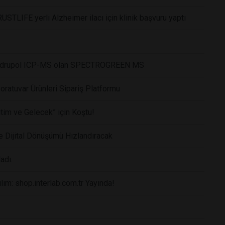
RUSTLIFE yerli Alzheimer ilacı için klinik başvuru yaptı
i Kuadrupol ICP-MS olan SPECTROGREEN MS
ratuvar Ürünleri Sipariş Platformu
itim ve Gelecek” için Koştu!
 Dijital Dönüşümü Hızlandıracak
adı.
lım: shop.interlab.com.tr Yayında!