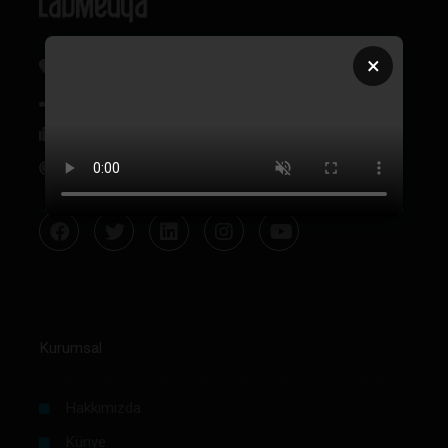
×
Oğuzlar Mh. 1374. Sk 2/4 Balgat, Çankaya / Ankara
+90 312 342 22 45
+90 312 342 22 46
bilgi@labmedya.com
Kurumsal
Hakkımızda
Künye