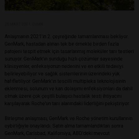
26 MART 2021, CUMA
Anlaşmanın 2021'in 2. çeyreğinde tamamlanması bekliyor.
GenMark, hastadan alınan tek bir örnekte birden fazla
patojeni tespit etmek için tasarlanmış moleküler tanı testleri
sunuyor. GenMark'ın sunduğu hızlı çözümler sayesinde
klinisyenler, enfeksiyonun nedenini ve en etkili tedaviyi
belirleyebiliyor ve sağlık sistemlerinin üzerindeki yük
hafifletiliyor. GenMark'ın tescilli multipleks teknolojisinin
eklenmesi, solunum ve kan dolaşımı enfeksiyonları da dahil
olmak üzere çok çeşitli bulaşıcı hastalık testi ihtiyacını
karşılayarak Roche'un tanı alanındaki liderliğini pekiştiriyor.
Birleşme anlaşması, GenMark ve Roche yönetim kurullarının
oybirliğiyle onaylandı. Satın alma tamamlandıktan sonra
GenMark, Carlsbad, Kaliforniya, ABD'deki mevcut