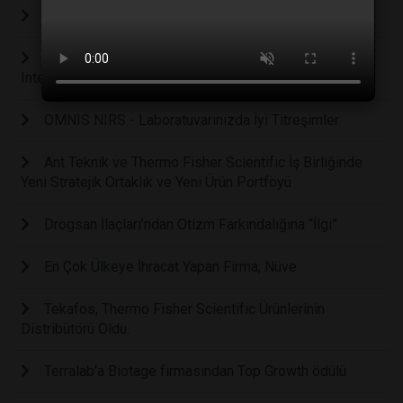
Geleneksel Metrohm Titratör Kampanyası Başladı.
Sartorius Bilgi Akademisi kapılarını Uygulamalı
Integrity Test Eğitimi için açtı.
OMNIS NIRS - Laboratuvarınızda İyi Titreşimler
Ant Teknik ve Thermo Fisher Scientific İş Birliğinde
Yeni Stratejik Ortaklık ve Yeni Ürün Portföyü
Drogsan İlaçları’ndan Otizm Farkındalığına “İlgi”
En Çok Ülkeye İhracat Yapan Firma; Nüve
Tekafos, Thermo Fisher Scientific Ürünlerinin
Distribütörü Oldu.
Terralab'a Biotage firmasından Top Growth ödülü