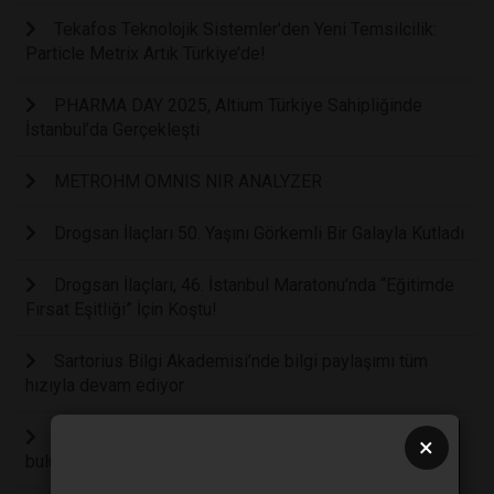
Tekafos Teknolojik Sistemler'den Yeni Temsilcilik:
Particle Metrix Artık Türkiye’de!
PHARMA DAY 2025, Altium Türkiye Sahipliğinde
İstanbul’da Gerçekleşti
METROHM OMNIS NIR ANALYZER
Drogsan İlaçları 50. Yaşını Görkemli Bir Galayla Kutladı
Drogsan İlaçları, 46. İstanbul Maratonu’nda “Eğitimde
Fırsat Eşitliği” İçin Koştu!
Sartorius Bilgi Akademisi’nde bilgi paylaşımı tüm
hızıyla devam ediyor
İlaç endüstrisi, Sartorius Bilgi Akademisi’nde
×
buluşmaya devam ediyor.