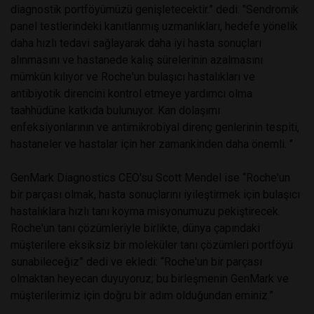
diagnostik portföyümüzü genişletecektir.” dedi. "Sendromik
panel testlerindeki kanıtlanmış uzmanlıkları, hedefe yönelik
daha hızlı tedavi sağlayarak daha iyi hasta sonuçları
alınmasını ve hastanede kalış sürelerinin azalmasını
mümkün kılıyor ve Roche'un bulaşıcı hastalıkları ve
antibiyotik direncini kontrol etmeye yardımcı olma
taahhüdüne katkıda bulunuyor. Kan dolaşımı
enfeksiyonlarının ve antimikrobiyal direnç genlerinin tespiti,
hastaneler ve hastalar için her zamankinden daha önemli. "
GenMark Diagnostics CEO'su Scott Mendel ise “Roche'un
bir parçası olmak, hasta sonuçlarını iyileştirmek için bulaşıcı
hastalıklara hızlı tanı koyma misyonumuzu pekiştirecek.
Roche'un tanı çözümleriyle birlikte, dünya çapındaki
müşterilere eksiksiz bir moleküler tanı çözümleri portföyü
sunabileceğiz” dedi ve ekledi: “Roche'un bir parçası
olmaktan heyecan duyuyoruz; bu birleşmenin GenMark ve
müşterilerimiz için doğru bir adım olduğundan eminiz.”