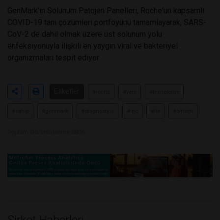
GenMark'ın Solunum Patojen Panelleri, Roche'un kapsamlı
COVID-19 tanı çözümleri portföyünü tamamlayarak, SARS-
CoV-2 de dahil olmak üzere üst solunum yolu
enfeksiyonuyla ilişkili en yaygın viral ve bakteriyel
organizmaları tespit ediyor.
Etiketler
#roche
#yeni
#teknolojiye
#sahip
#genmark
#diagnostics
#ınc
#ile
#birleşti
Toplam Görüntülenme 8806