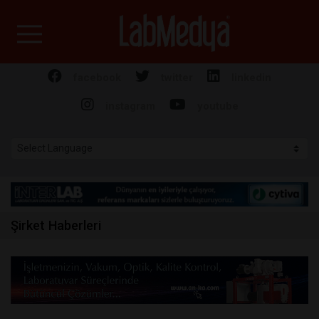
Labmedya - Laboratuv
facebook
twitter
linkedin
instagram
youtube
Şirket Haberleri