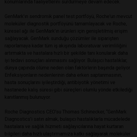
konumlarında faaliyetlerini sürdürmeye devam edecek.
GenMark'ın sendromik panel test portföyü, Roche'un mevcut
moleküler diagnostik portföyünü tamamlayacak ve Roche,
küresel ağı ile GenMark'ın ürünleri için genişletilmiş erişim
sağlayacak. GenMark sunduğu çözümler ile siparişten
raporlamaya kadar tüm iş akışında laboratuvar verimliliğini
artırmakta ve hastalara hızlı bir şekilde tanı konularak daha
iyi tedavi sonuçları alınmasını sağlıyor. Bulaşıcı hastalıklar,
dünya çapında ölüme neden olan faktörlerin başında geliyor.
Enfeksiyonların nedenlerinin daha erken saptanmasının,
hasta sonuçlarını iyileştirdiği, antibiyotik yönetimi ve
hastanede kalış süresi gibi süreçleri olumlu yönde etkilediği
kanıtlanmış bulunuyor.
Roche Diagnostics CEO'su Thomas Schinecker, “GenMark
Diagnostics'i satın almak, bulaşıcı hastalıklarla mücadelede
hastalara ve sağlık hizmeti sağlayıcılarına hayat kurtaran
bilgileri daha hızlı ulaştırmamıza katkı sağlayarak moleküler