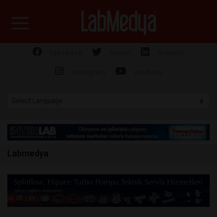
Labmedya - Laboratuv
facebook
twitter
linkedin
instagram
youtube
Labmedya