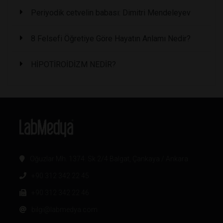
Periyodik cetvelin babası: Dimitri Mendeleyev
8 Felsefi Öğretiye Göre Hayatın Anlamı Nedir?
HİPOTİROİDİZM NEDİR?
Oğuzlar Mh. 1374. Sk 2/4 Balgat, Çankaya / Ankara
+90 312 342 22 45
+90 312 342 22 46
bilgi@labmedya.com