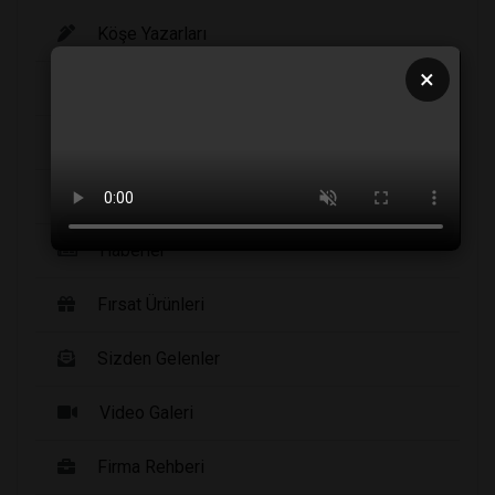
Köşe Yazarları
×
Şirket Haberleri
Etkinlikler
Yayınlarımız
Haberler
Fırsat Ürünleri
Sizden Gelenler
Video Galeri
Firma Rehberi