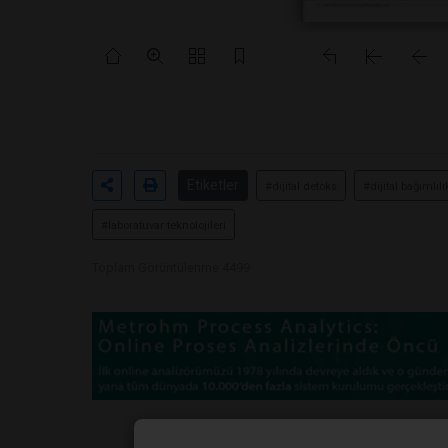
Etiketler
#dijital detoks
#dijital bağımlılı
#laboratuvar teknolojileri
Toplam Görüntülenme 4499