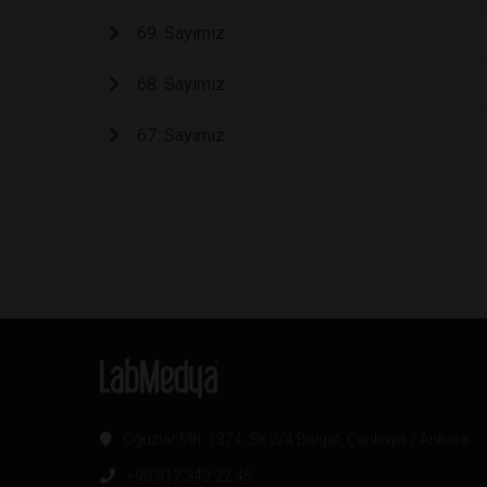
69. Sayımız
68. Sayımız
67. Sayımız
Oğuzlar Mh. 1374. Sk 2/4 Balgat, Çankaya / Ankara
+90 312 342 22 45