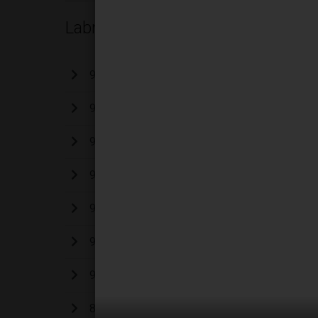
Labmedya
96. Sayımız
95. Sayımız
94. Sayımız
93. Sayımız
92. Sayımız
91. Sayımız
90. Sayımız
89. Sayımız