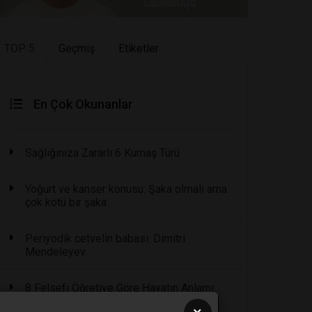
TOP 5
Geçmiş
Etiketler
En Çok Okunanlar
Sağlığınıza Zararlı 6 Kumaş Türü
Yoğurt ve kanser konusu: Şaka olmalı ama
çok kötü bir şaka
Periyodik cetvelin babası: Dimitri
Mendeleyev
8 Felsefi Öğretiye Göre Hayatın Anlamı
Nedir?