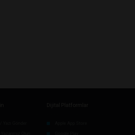
in
Dijital Platformlar
/ Yazı Gönder
Apple App Store
 Yazarımız Olun
Google Play