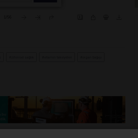
k
#zihinsel sağlık
#vitamin takviyeleri
#organ bağışı