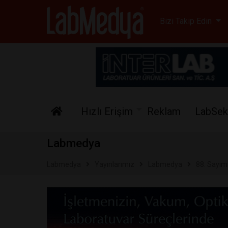
Labmedya - Laboratuv
Bizi Takip Edin
Hızlı Erişim
Reklam
LabSek
Labmedya
Labmedya
Yayınlarımız
Labmedya
88. Sayım