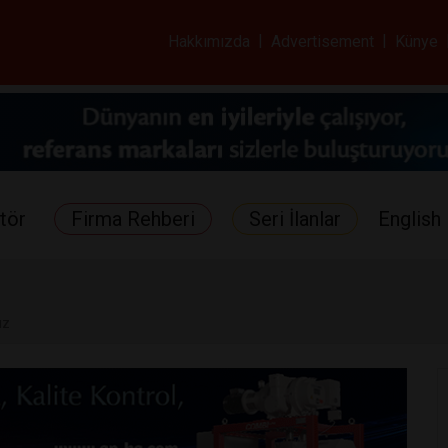
ar ve Sağlık Gazetes
Hakkımızda
|
Advertisement
|
Künye
tör
Firma Rehberi
Seri İlanlar
English 
ız