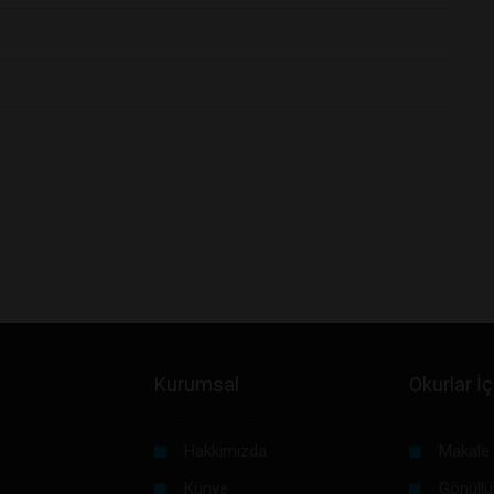
Kurumsal
Okurlar İç
Hakkımızda
Makale 
Künye
Gönüllü