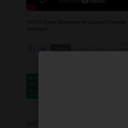
ISCC'22 Online Seminerleri'nin üçüncüsü 8 Haziran
unutmayın!"
Etiketler
#etkinlik
#duyuru
#semin
Toplam Görüntülenme 3200
Şirket Haberleri