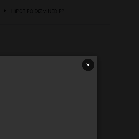
HİPOTİROİDİZM NEDİR?
×