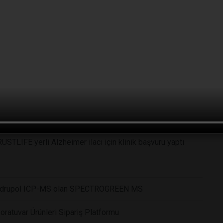
nik araştırma ekosistemini güçlendirecek iş birliği
eri Altium güvencesi ile
.
eyecek
Yeni Güç: Skalar
RUSTLIFE yerli Alzheimer ilacı için klinik başvuru yaptı
i Kuadrupol ICP-MS olan SPECTROGREEN MS
ratuvar Ürünleri Sipariş Platformu