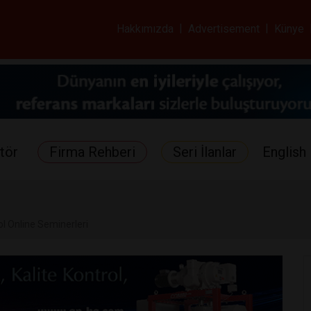
ar ve Sağlık Gazetes
Hakkımızda
|
Advertisement
|
Künye
tör
Firma Rehberi
Seri İlanlar
English 
l Online Seminerleri