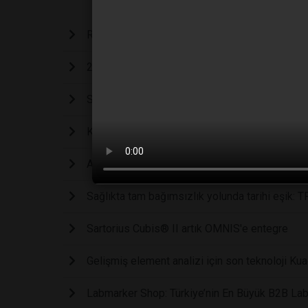
Roche İlaç Türkiye ve TÜSEB'den Türkiye'nin kli
2009 Yılından bu yana Brookfield AMETEK ürünl
Sizi SAHA EXPO 2026’da ağırlamayı umuyoruz
Kocintok, SAHA EXPO 2026’da Gücünü Sergil
Altium Türkiye’den Laboratuvar Otomasyonuna 
Sağlıkta tam bağımsızlık yolunda tarihi eşik: T
Sartorius Cubis® II artık OMNIS'e entegre
Gelişmiş element analizi için son teknoloj
Labmarker Shop: Türkiye’nin En Büyük B2B Labo