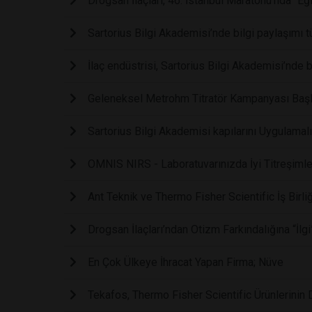
Drogsan İlaçları, 46. İstanbul Maratonu’nda “Eği
Sartorius Bilgi Akademisi’nde bilgi paylaşımı 
İlaç endüstrisi, Sartorius Bilgi Akademisi’nde
Geleneksel Metrohm Titratör Kampanyası Başl
Sartorius Bilgi Akademisi kapılarını Uygulamalı I
OMNIS NIRS - Laboratuvarınızda İyi Titreşimle
Ant Teknik ve Thermo Fisher Scientific İş Birli
Drogsan İlaçları’ndan Otizm Farkındalığına “İlgi
En Çok Ülkeye İhracat Yapan Firma; Nüve
Tekafos, Thermo Fisher Scientific Ürünlerinin D