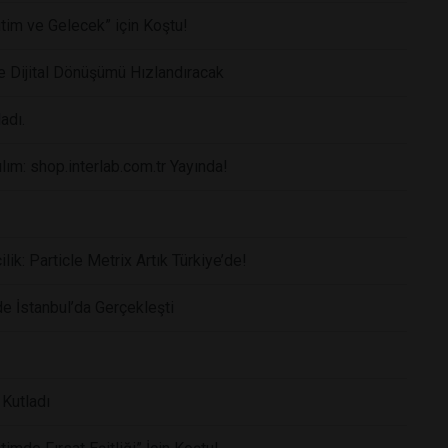
itim ve Gelecek” için Koştu!
 Dijital Dönüşümü Hızlandıracak
adı.
lım: shop.interlab.com.tr Yayında!
ik: Particle Metrix Artık Türkiye’de!
 İstanbul’da Gerçekleşti
 Kutladı