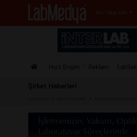
Labmedya - Laboratuv
Bizi Takip Edin
Hızlı Erişim
Reklam
LabSek
Şirket Haberleri
Labmedya
Şirket Haberleri
Kontaminasyon Kontro