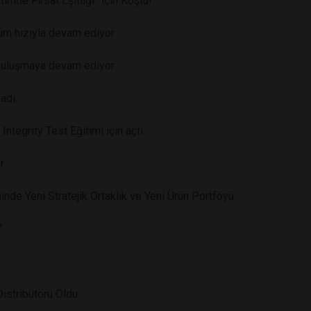
timde Fırsat Eşitliği” İçin Koştu!
tüm hızıyla devam ediyor
 buluşmaya devam ediyor.
adı.
ntegrity Test Eğitimi için açtı.
r
ğinde Yeni Stratejik Ortaklık ve Yeni Ürün Portföyü
”
istribütörü Oldu.