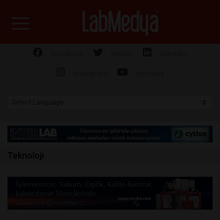
Labmedya - Laboratuv
facebook
twitter
linkedin
instagram
youtube
Teknoloji