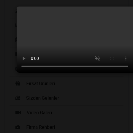
Köşe Yazarları
Şirket Haberleri
Etkinlikler
Yayınlarımız
Haberler
Fırsat Ürünleri
Sizden Gelenler
Video Galeri
Firma Rehberi