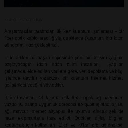
25 ARALIK 2020, CUMA
Araştırmacılar tarafından ilk kez kuantum ışınlaması - bir
fiber optik kablo aracılığıyla qubitlerce (kuantum bit) foton
gönderimi - gerçekleştirildi.
Elde edilen bu başarı sayesinde yeni bir iletişim çağının
başlayacağını iddia eden bilim insanları,
yapılan
çalışmada, elde edilen verilere göre, veri depolama ve bilgi
işlemde devrim yaratacak bir kuantum internet hizmeti
geliştirilebileceğini söylediler.
Bilim insanları, 44 kilometrelik fiber optik ağ üzerinden
yüzde 90 aslına uygunluk derecesi ile qubit ışınladılar. Bu
ağ, mevcut internet altyapısı ile uyumlu olacak şekilde
hazır ekipmanlarla inşa edildi. Qubitler, dijital bilgileri
kodlamak için kullanılan "1’ler" ve "0’lar" gibi geleneksel