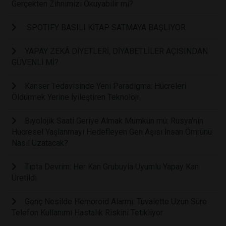
Gerçekten Zihnimizi Okuyabilir mi?
SPOTIFY BASILI KİTAP SATMAYA BAŞLIYOR
YAPAY ZEKÂ DİYETLERİ, DİYABETLİLER AÇISINDAN
GÜVENLİ Mİ?
Kanser Tedavisinde Yeni Paradigma: Hücreleri
Öldürmek Yerine İyileştiren Teknoloji
Biyolojik Saati Geriye Almak Mümkün mü: Rusya'nın
Hücresel Yaşlanmayı Hedefleyen Gen Aşısı İnsan Ömrünü
Nasıl Uzatacak?
Tıpta Devrim: Her Kan Grubuyla Uyumlu Yapay Kan
Üretildi
Genç Nesilde Hemoroid Alarmı: Tuvalette Uzun Süre
Telefon Kullanımı Hastalık Riskini Tetikliyor