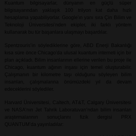
Kuantum bilgisayarlar, dünyanın en güçlü süper
bilgisayarından yaklaşık 100 trilyon kat daha hızlı
hesaplama yapabiliyorlar. Google'ın yanı sıra Çin Bilim ve
Teknoloji Üniversitesi'nden ekipler, iki farklı yöntem
kullanarak bu tür başarılara ulaşmayı başardılar.
Spentzouris’in söylediklerine göre, ABD Enerji Bakanlığı
kısa süre önce Chicago'da ulusal kuantum interneti için bir
plan açıkladı. Bilim insanlarının ellerine verilen bu proje ile
Chicago, kuantum ağının inşası için temel oluşturabilir.
Çalışmanın bir kilometre taşı olduğunu söyleyen bilim
insanları, çalışmalarına önümüzdeki yıl da devam
edeceklerini söylediler.
Harvard Üniversitesi, Caltech, AT&T, Calgary Üniversitesi
ve NASA’nın Jet Tahrik Laboratuvarı’ndan bilim insanları
araştırmalarının sonuçlarını fizik dergisi PRX
QUANTUM’da yayınladılar: