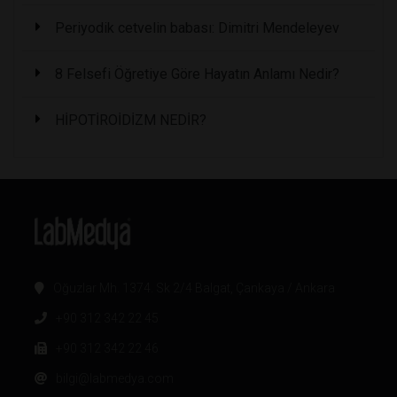
Periyodik cetvelin babası: Dimitri Mendeleyev
8 Felsefi Öğretiye Göre Hayatın Anlamı Nedir?
HİPOTİROİDİZM NEDİR?
Oğuzlar Mh. 1374. Sk 2/4 Balgat, Çankaya / Ankara
+90 312 342 22 45
+90 312 342 22 46
bilgi@labmedya.com