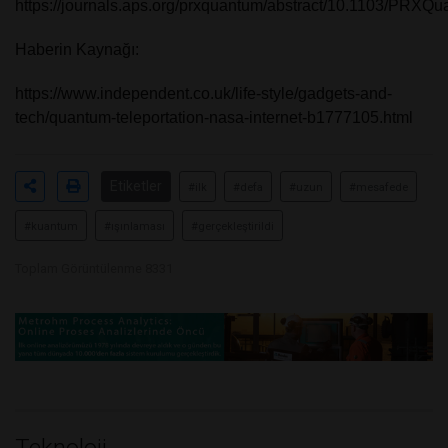
https://journals.aps.org/prxquantum/abstract/10.1103/PRXQ
Haberin Kaynağı:
https://www.independent.co.uk/life-style/gadgets-and-
tech/quantum-teleportation-nasa-internet-b1777105.html
Etiketler
#ilk
#defa
#uzun
#mesafede
#kuantum
#ışınlaması
#gerçekleştirildi
Toplam Görüntülenme 8331