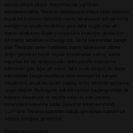
sorusu ortaya çıkıyor. Araştırmacılar, yaptıkları
simülasyonlarda, Theia'nın çarpmasıyla ortaya çıkan enerjinin
büyük bir kısmının Dünya'nın manto tabakasının üst yarısında
kaldığını ve önceki modellere göre daha soğuk olan alt
manto tabakasını düşük çözünürlüklü bıraktığını gösteriyor.
Alt manto tamamen erimediği için, demir bakımından zengin
olan Theia'dan gelen maddeler, manto tabakasının dibine
doğru geçerken büyük ölçüde bozulmadan kalmış, adeta
kapatılan bir lav lambasındaki renkli parafin mumlarının
katmanları gibi. Eğer alt manto daha sıcak olsaydı, bu demir
bakımından zengin maddeyle daha homojen bir karışım
oluşabilirdi, ancak bu durum çağdaş levha tektoniği şartlarına
uygun değildi. Bu bulgular, subdüksiyonun başlangıcından, ilk
kıtaların oluşumuna ve hayatta kalan en eski karasal
minerallerin kökenine kadar Dünya'nın erken evriminin,
LLVP'lerin Theia'nın kalıntıları olduğu görüşünün mantıklı bir
sonucu olduğunu gösteriyor.
Kaynak:popsci.com.tr