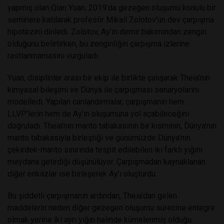
yapmış olan Qian Yuan, 2019'da gezegen oluşumu konulu bir
seminere katılarak profesör Mikail Zolotov'un dev çarpışma
hipotezini dinledi. Zolotov, Ay'ın demir bakımından zengin
olduğunu belirtirken, bu zenginliğin çarpışma izlerine
rastlanmamasını vurguladı.
Yuan, disiplinler arası bir ekip ile birlikte çalışarak Theia'nın
kimyasal bileşimi ve Dünya ile çarpışması senaryolarını
modelledi. Yapılan canlandırmalar, çarpışmanın hem
LLVP'lerin hem de Ay'ın oluşumuna yol açabileceğini
doğruladı. Theia'nın manto tabakasının bir kısmının, Dünya'nın
manto tabakasıyla birleştiği ve günümüzde Dünya'nın
çekirdek-manto sınırında tespit edilebilen iki farklı yığını
meydana getirdiği düşünülüyor. Çarpışmadan kaynaklanan
diğer enkazlar ise birleşerek Ay'ı oluşturdu.
Bu şiddetli çarpışmanın ardından, Theia'dan gelen
maddelerin neden diğer gezegen oluşumu sürecine entegre
olmak yerine iki ayrı yığın halinde kümelenmiş olduğu