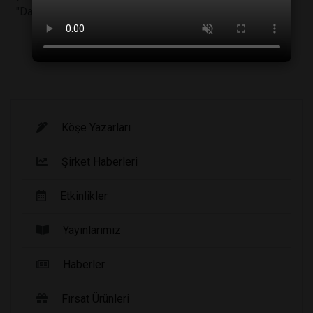
"Davemaoite"
Köşe Yazarları
Şirket Haberleri
Etkinlikler
Yayınlarımız
Haberler
Fırsat Ürünleri