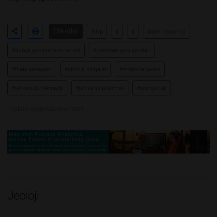
Etiketler
#llvp
#
#
#ayın oluşumu
#dünya gezegeninin evrimi
#gezegen çarpışmaları
#theia gezegeni
#sismik dalgalar
#manto tabakası
#yerkabuğu tektoniği
#jeoloji ve jeokimya
#astrojeoloji
Toplam Görüntülenme 1823
Jeoloji