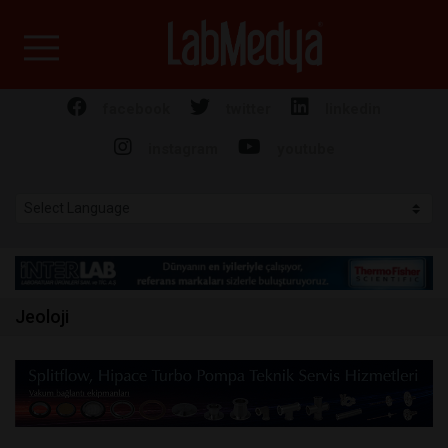
Labmedya - Laboratuv
facebook
twitter
linkedin
instagram
youtube
Jeoloji