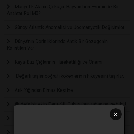
Manyetik Alanın Çöküşü: Hayvanların Evriminde Bir
Anahtar Rol Mü?
Güney Atlantik Anomalisi ve Jeomanyetik Değişimler
Dünya’nın Derinliklerinde Antik Bir Gezegenin
Kalıntıları Var
Kaya-Buz Çığlarının Hareketliliği ve Önemi
Değerli taşlar coğrafi kökenlerinin hikayesini taşırlar.
Atık Yığından Elmas Keşfine
İlk defa bir ekip Peru-Şili Çukuru’nun tabanına inebildi!
×
Bilim insanları Panama’da jeolojik delik keşfettiler
Dünya'nın merkezine yolculuk: Yeni bir elmas çeşidi