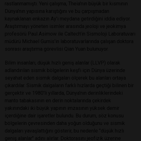
rastlanmamıştı. Yeni çalışma, Theia'nın büyük bir kısmının
Dünya'nın yapısına karıştığını ve bu çarpışmadan
kaynaklanan enkazın Ay'ı meydana getirdiğini iddia ediyor.
Araştırmayı yöneten isimler arasında jeoloji ve jeokimya
profesörü Paul Asimow ile Caltech’in Sismoloji Laboratuvarı
müdürü Michael Gurnis'in laboratuvarlarında çalışan doktora
sonrası araştırma görevlisi Qian Yuan bulunuyor.
Bilim insanları, düşük hızlı geniş alanlar (LLVP) olarak
adlandırılan sismik bölge­lerin keşfi için Dünya üzerinde
seyahat eden sismik dalgaları ölçerek bu alanları ortaya
çıkardılar. Sismik dalgaların farklı hızlarda geçtiği bilinen bir
gerçektir ve 1980'li yıllarda, Dünya'nın derinliklerindeki
manto tabakasının en derin noktalarında çekirdek
yakınındaki iki büyük yapının imzasının yüksek demir
içerdiğine dair işaretler bulundu. Bu durum, söz konusu
bölgelerin çevresinden daha yoğun olduğunu ve sismik
dalgaları yavaşlattığını gösterir, bu nedenle "düşük hızlı
geniş alanlar" adını alırlar. Doktorasını jeofizik üzerine