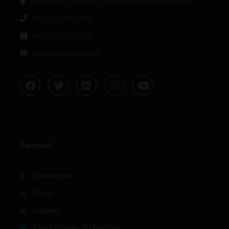
Oğuzlar Mh. 1374. Sk 2/4 Balgat, Çankaya / Ankara
+90 312 342 22 45
+90 312 342 22 46
bilgi@labmedya.com
Kurumsal
Hakkımızda
Künye
Reklam
Firma Rehberi Ön Başvuru