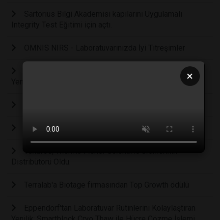
Sartorius Bilgi Akademisi kapılarını Uygulamalı
Integrity Test Eğitimi için açtı.
OMNIS NIRS - Laboratuvarınızda İyi Titreşimler
Ant Teknik ve Thermo Fisher Scientific İş Birliğinde
×
Yeni Stratejik Ortaklık ve Yeni Ürün Portföyü
Drogsan İlaçları’ndan Otizm Farkındalığına “İlgi”
En Çok Ülkeye İhracat Yapan Firma; Nüve
Tekafos, Thermo Fisher Scientific Ürünlerinin
Distribütörü Oldu.
Terralab'a Biotage firmasından Top Growth ödülü
Eppendorf'tan Laboratuvar Rutinlerini Kolaylaştıran
Yenilik: Smartblock Cryo Thaw ile Hücre Çözme İşlemi