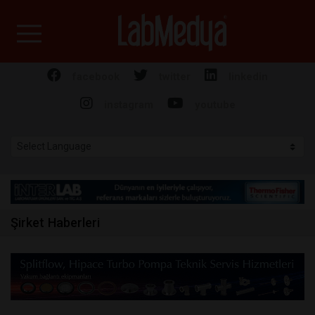
Labmedya - Laboratuv
facebook
twitter
linkedin
instagram
youtube
Şirket Haberleri