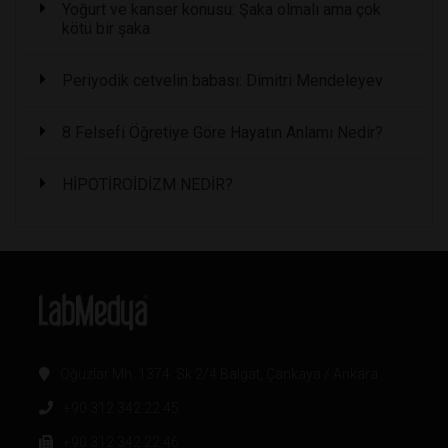
Yoğurt ve kanser konusu: Şaka olmalı ama çok
kötü bir şaka
Periyodik cetvelin babası: Dimitri Mendeleyev
8 Felsefi Öğretiye Göre Hayatın Anlamı Nedir?
HİPOTİROİDİZM NEDİR?
Oğuzlar Mh. 1374. Sk 2/4 Balgat, Çankaya / Ankara
+90 312 342 22 45
+90 312 342 22 46