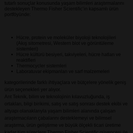
tutarlı sonuçlar konusunda yaşam bilimleri araştırmalarını
destekleyen Thermo Fisher Scientific’in kapsamlı ürün
portföyünde:
Hücre, protein ve moleküler biyoloji teknolojileri
(Akış sitometresi, Western blot ve görüntüleme
sistemleri)
Hücre kültürü besiyeri, takviyeleri, hücre hatları ve
reaktifleri
Thermocycler sistemleri
Laboratuvar ekipmanları ve sarf malzemeleri
kategorilerinde farklı ihtiyaçlara ve bütçelere yönelik geniş
ürün seçenekleri yer alıyor.
Ant Teknik, bilim ve teknolojinin kılavuzluğunda, iş
ortakları, bilgi birikimi, satış ve satış sonrası destek ekibi ve
altyapı olanaklarıyla yaşam bilimleri alanında çalışan
araştırmacıların çabalarını desteklemeyi ve bilimsel
araştırma, ürün geliştirme ve büyük ölçekli ticari üretime
kadar tüm süreçlere Thermo Fisher Scientific güvencesi ile