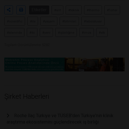
Etiketler
#ant
#teknik
#thermo
#fisher
#scientific
#ile
#yaşam
#bilimleri
#laboratuvar
#alanında
#iki
#yeni
#işbirliğine
#imza
#attı
Toplam Görüntülenme 5282
Şirket Haberleri
Roche İlaç Türkiye ve TÜSEB'den Türkiye'nin klinik
araştırma ekosistemini güçlendirecek iş birliği