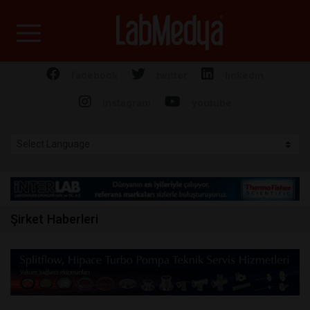
Labmedya - Laboratuv
facebook
twitter
linkedin
instagram
youtube
Şirket Haberleri