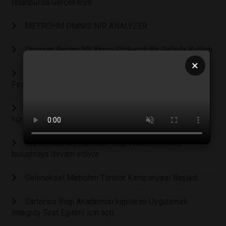
İstanbul’da Gerçekleşti
METROHM OMNIS NIR ANALYZER
Drogsan İlaçları 50. Yaşını Görkemli Bir Galayla Kutladı
×
Drogsan İlaçları, 46. İstanbul Maratonu’nda “Eğitimde
Fırsat Eşitliği” İçin Koştu!
Sartorius Bilgi Akademisi’nde bilgi paylaşımı tüm
hızıyla devam ediyor
İlaç endüstrisi, Sartorius Bilgi Akademisi’nde
buluşmaya devam ediyor.
Geleneksel Metrohm Titratör Kampanyası Başladı.
Sartorius Bilgi Akademisi kapılarını Uygulamalı
Integrity Test Eğitimi için açtı.