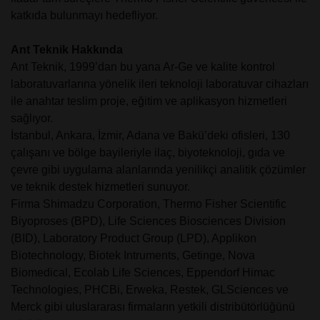
katkıda bulunmayı hedefliyor.
Ant Teknik Hakkında
Ant Teknik, 1999’dan bu yana Ar-Ge ve kalite kontrol
laboratuvarlarına yönelik ileri teknoloji laboratuvar cihazları
ile anahtar teslim proje, eğitim ve aplikasyon hizmetleri
sağlıyor.
İstanbul, Ankara, İzmir, Adana ve Bakü’deki ofisleri, 130
çalışanı ve bölge bayileriyle ilaç, biyoteknoloji, gıda ve
çevre gibi uygulama alanlarında yenilikçi analitik çözümler
ve teknik destek hizmetleri sunuyor.
Firma Shimadzu Corporation, Thermo Fisher Scientific
Biyoproses (BPD), Life Sciences Biosciences Division
(BID), Laboratory Product Group (LPD), Applikon
Biotechnology, Biotek Intruments, Getinge, Nova
Biomedical, Ecolab Life Sciences, Eppendorf Himac
Technologies, PHCBi, Erweka, Restek, GLSciences ve
Merck gibi uluslararası firmaların yetkili distribütörlüğünü