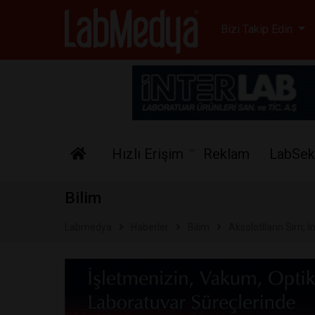
Labmedya - Laboratuv
Bizi Takip Edin
Hızlı Erişim
Reklam
LabSek
Bilim
Labmedya
Haberler
Bilim
Aksolotlların Sırrı, 