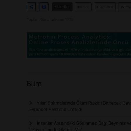
Etiketler
#sivilce
#ilacındaki
#kimy
Toplam Görüntülenme 1715
Bilim
Yılan Sokmalarında Ölüm Riskini Bitirecek Devri
Evrensel Panzehir Üretildi
İnsanlar Arasındaki Görünmez Bağ: Beyniniz ve
İletişim İçinde Olabilir Mi?