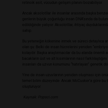
retinoik asit, vücudun gelişim planını bozabiliyor.
Ancak aksolotllar ile insanlar arasında başka benze
genlerin büyük çoğunluğu insan DNA’sında da bulunu
edildiğinde yatıyor. Aksolotllar, ihtiyaç duydukları
sahip.
Bu yeteneğin kökenine inmek ve süreci detaylıca an
olan şu: Belki de insan hücrelerini yeniden “embr
kolaydır.
Başka araştırmacılar da bu alanda önemli ad
bacakların üst ve alt kısımlarının nasıl farklılaştığı
insanları da uzvun konumunu “hatırlayan” genetik dö
Yine de insan uzuvlarının yeniden oluşması için önüm
temel bilim düzeyinde. Ancak McCusker’a göre bu tür
oluşturuyor.
Kaynak: Popsci.com