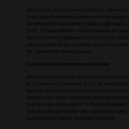
Bazı türlerin uzuvlarını yenileyebilmesi, diğerlerin
biridir, diyor Northeastern Üniversitesi’nde gelişi
kertenkelelerin kuyruklarını yeniden oluşturduğunu
biridir. 18. yüzyıldan beri ise bilim insanları bu gi
yenilenebilmesini sağlayacak tıbbi çözümler gelişt
diğer uzmanlar bir gün insanların da kol ve bacakla
her zamankinden daha yaklaşıldı.
Eski bir biyolojik gizemde yeni bulgular
Monaghan ve yenilenme üzerine çalışan araştırma ek
bir moleküler yolu tanımladı. Bu yol, aksolotlların hü
Genetiği değiştirilmiş, ışıldayan semenderler kullan
retinoik asidin (akne tedavisinde kullanılan isotreti
önemli rolünü ortaya çıkardı. 10 Haziran’da Nature
retinoik asidin gelişmekte olan uzuv boyunca olan y
segmentlerinin nerede oluşacağını belirliyor.