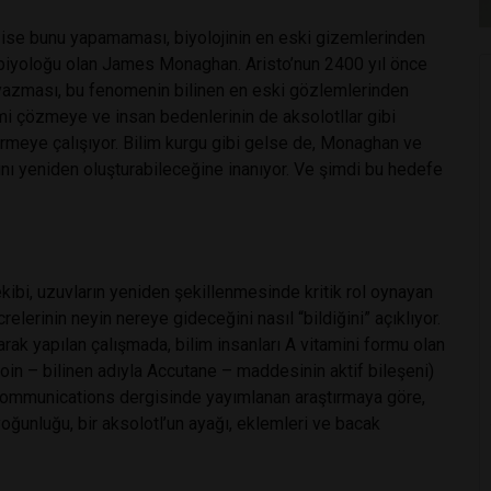
in ise bunu yapamaması, biyolojinin en eski gizemlerinden
m biyoloğu olan James Monaghan. Aristo’nun 2400 yıl önce
 yazması, bu fenomenin bilinen en eski gözlemlerinden
zemi çözmeye ve insan bedenlerinin de aksolotllar gibi
irmeye çalışıyor. Bilim kurgu gibi gelse de, Monaghan ve
rını yeniden oluşturabileceğine inanıyor. Ve şimdi bu hedefe
ibi, uzuvların yeniden şekillenmesinde kritik rol oynayan
crelerinin neyin nereye gideceğini nasıl “bildiğini” açıklıyor.
arak yapılan çalışmada, bilim insanları A vitamini formu olan
noin – bilinen adıyla Accutane – maddesinin aktif bileşeni)
 Communications dergisinde yayımlanan araştırmaya göre,
oğunluğu, bir aksolotl’un ayağı, eklemleri ve bacak