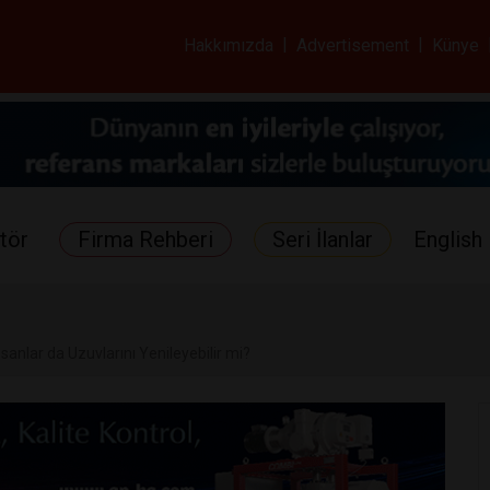
ar ve Sağlık Gazetes
Hakkımızda
|
Advertisement
|
Künye
tör
Firma Rehberi
Seri İlanlar
English 
İnsanlar da Uzuvlarını Yenileyebilir mi?