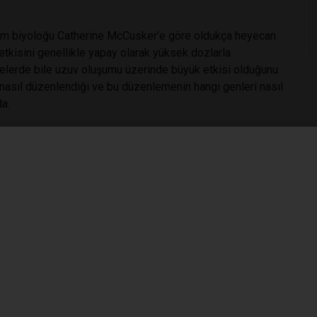
şim biyoloğu Catherine McCusker’e göre oldukça heyecan
 etkisini genellikle yapay olarak yüksek dozlarla
yelerde bile uzuv oluşumu üzerinde büyük etkisi olduğunu
n nasıl düzenlendiği ve bu düzenlemenin hangi genleri nasıl
a.
ilenmesinin tüm aşamalarını çözmek için büyük önem
n uzuvlarının yeniden büyütülmesinin sadece bir zaman
ser tedavileri ya da ağır yara ve yanık iyileştirmelerinde
in ifadeleri ve retinoik asit yoğunluklarını inceledi. Daha
narak yeniden oluşan uzuvlar üzerindeki etkileri
, belirli genleri eksik mutant semenderler oluşturarak,
lduğunu incelediler.