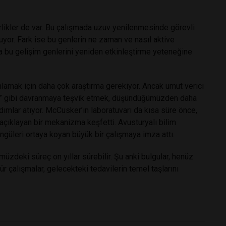
rlikler de var. Bu çalışmada uzuv yenilenmesinde görevli
yor. Fark ise bu genlerin ne zaman ve nasıl aktive
nda bu gelişim genlerini yeniden etkinleştirme yeteneğine
lamak için daha çok araştırma gerekiyor. Ancak umut verici
iyo” gibi davranmaya teşvik etmek, düşündüğümüzden daha
ımlar atıyor. McCusker’ın laboratuvarı da kısa süre önce,
nı açıklayan bir mekanizma keşfetti. Avusturyalı bilim
ngüleri ortaya koyan büyük bir çalışmaya imza attı.
üzdeki süreç on yıllar sürebilir. Şu anki bulgular, henüz
 çalışmalar, gelecekteki tedavilerin temel taşlarını