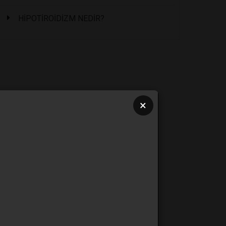
HİPOTİROİDİZM NEDİR?
×