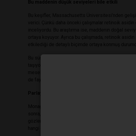
Bu maddenin düşük seviyeleri bile etkili
Bu keşifler, Massachusetts Üniversitesi’nden geli
verici. Çünkü daha önceki çalışmalar retinoik asidin
inceliyordu. Bu araştırma ise, maddenin doğal sevi
ortaya koyuyor. Ayrıca bu çalışmada, retinoik asidi
etkilediği de detaylı biçimde ortaya konmuş durumd
Bu sürecin başlangıç adımlarını anlamak, uzuv yen
taşıyor. McCusker, bu süreçlerin çözülmesiyle insa
meselesi olduğunu düşünüyor. Bu bilgiler ayrıca, kan
de fayda sağlayabilir.
Parlayan mutant semenderler
Monaghan ve ekibi, önce aksolotl uzuvlarındaki prote
sonra, doğal retinoik asidi baskılayan bir ilaç kulla
gözlemlediler. Ardından genetik olarak değiştirilmiş
hangi değişikliklerin hangi deformasyonlara neden o