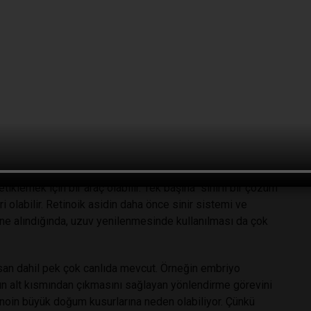
trasyonlarının bacak uzunluğunu artırdığını; düşük
keşfettiler. Fazla retinoik asit, uzvun deforme ve aşırı
ayan anahtar molekül ise CYP26b1 adlı tek bir protein.
k oluşumunu mümkün kılıyor.
i en az üç gen daha doğrudan retinoik asit seviyeleri
ise oluşan uzuvlarda segment eksiklikleri, tekrarlayan
.
iklemek için bir araç olabilir. Tek başına “sihirli bir çözüm”
i olabilir. Retinoik asidin daha önce sinir sistemi ve
ne alındığında, uzuv yenilenmesinde kullanılması da çok
san dahil pek çok canlıda mevcut. Örneğin embriyo
un alt kısmından çıkmasını sağlayan yönlendirme görevini
tinoin büyük doğum kusurlarına neden olabiliyor. Çünkü