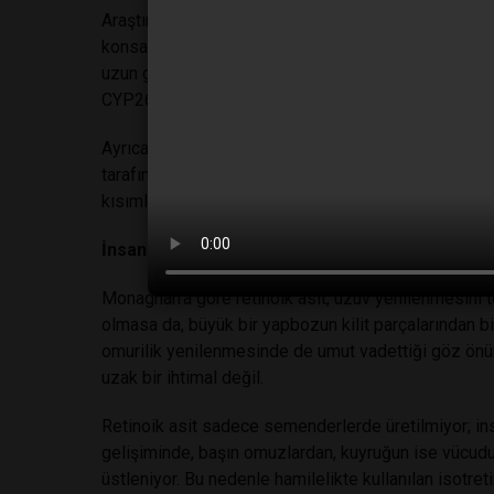
Araştırmalar sonucunda, yüksek retinoik asit konsan
konsantrasyonların ise ayak oluşumunu tetiklediğini 
uzun gelişmesine neden olabiliyor. Bu dengeyi sağl
CYP26b1 retinoik asidi parçalayarak ayak ve parma
Ayrıca, uzuv haritalaması ve kemik gelişimiyle ilgil
tarafından kontrol ediliyor. Dengesizlik durumunda 
kısımlar ve kemik gelişiminde bozukluklar görülüyor
İnsan uzuvları da bir gün yenilenebilir mi?
Monaghan’a göre retinoik asit, uzuv yenilenmesini tet
olmasa da, büyük bir yapbozun kilit parçalarından bir
omurilik yenilenmesinde de umut vadettiği göz önü
uzak bir ihtimal değil.
Retinoik asit sadece semenderlerde üretilmiyor; in
gelişiminde, başın omuzlardan, kuyruğun ise vücud
üstleniyor. Bu nedenle hamilelikte kullanılan isotre