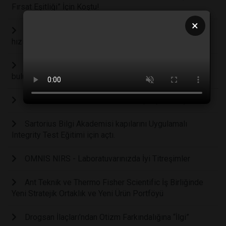
Fırsat Eşitliği” İçin Koştu!
×
Sartorius Bilgi Akademisi’nde bilgi paylaşımı tüm
hızıyla devam ediyor
İlaç endüstrisi, Sartorius Bilgi Akademisi’nde
buluşmaya devam ediyor.
Geleneksel Metrohm Titratör Kampanyası Başladı.
Sartorius Bilgi Akademisi kapılarını Uygulamalı
Integrity Test Eğitimi için açtı.
OMNIS NIRS - Laboratuvarınızda İyi Titreşimler
Ant Teknik ve Thermo Fisher Scientific İş Birliğinde
Yeni Stratejik Ortaklık ve Yeni Ürün Portföyü
Drogsan İlaçları’ndan Otizm Farkındalığına “İlgi”