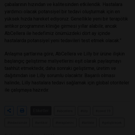
çabalarının hızından ve kalitesinden etkilendik. Hastalara
yardımcı olacak potansiyel bir tedavi oluşturmak için en
yüksek hızda hareket ediyoruz. Genellikle yeni bir terapötik
antikor programının kliniğe girmesi yıllar alabilir, ancak
AbCellera ile hedefimiz önümüzdeki dört ay içinde
hastalarda potansiyel yeni tedavileri test etmek olacak.”
Anlaşma şartlarına göre, AbCellera ve Lilly bir ürüne ilişkin
başlangıç ​​geliştirme maliyetlerini eşit olarak paylaşmayı
taahhüt etmektedir, daha sonraki geliştirme, üretim ve
dağıtımdan ise Lilly sorumlu olacaktır. Başarılı olması
halinde, Lilly hastalara tedavi sağlamak için global otoriteler
ile çalışmaya hazırdır.
Etiketler
#abcellera
#lılly
#covıd 19
#tedavisinde
#antikor
#terapilerini
#birlikte
#geliştirecek