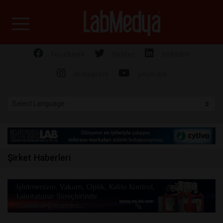
Labmedya - Laboratuv
facebook
twitter
linkedin
instagram
youtube
Şirket Haberleri