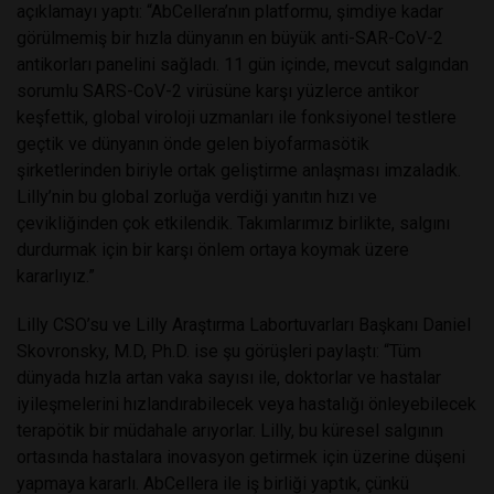
açıklamayı yaptı: “AbCellera’nın platformu, şimdiye kadar
görülmemiş bir hızla dünyanın en büyük anti-SAR-CoV-2
antikorları panelini sağladı. 11 gün içinde, mevcut salgından
sorumlu SARS-CoV-2 virüsüne karşı yüzlerce antikor
keşfettik, global viroloji uzmanları ile fonksiyonel testlere
geçtik ve dünyanın önde gelen biyofarmasötik
şirketlerinden biriyle ortak geliştirme anlaşması imzaladık.
Lilly’nin bu global zorluğa verdiği yanıtın hızı ve
çevikliğinden çok etkilendik. Takımlarımız birlikte, salgını
durdurmak için bir karşı önlem ortaya koymak üzere
kararlıyız.”
Lilly CSO’su ve Lilly Araştırma Labortuvarları Başkanı Daniel
Skovronsky, M.D, Ph.D. ise şu görüşleri paylaştı: “Tüm
dünyada hızla artan vaka sayısı ile, doktorlar ve hastalar
iyileşmelerini hızlandırabilecek veya hastalığı önleyebilecek
terapötik bir müdahale arıyorlar. Lilly, bu küresel salgının
ortasında hastalara inovasyon getirmek için üzerine düşeni
yapmaya kararlı. AbCellera ile iş birliği yaptık, çünkü