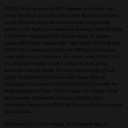
COVID-19'dan iyileşen ilk ABD hastalarının birinden kan
örneği alındıktan sonra bir hafta içinde AbCellera, hastanın
virüsü nötralize etmesine ve hastalıktan iyileşmesine
yardımcı olan fonksiyonel antikorlar üretenleri bulmak üzere
5 milyondan fazla bağışıklık hücresi taradı. Bu çalışma
sonucu AbCellera, bugüne kadar rapor edilen en büyük anti-
SARS-CoV-2 antikorları paneli olan 500'den fazla özgün
insan antikor dizisi tanımladı. Bir sonraki adım, SARS-CoV-
2'yi nötralize etmede en etkili olanları bulmak için bu
antikorları taramak olacak. Bu antikorların birçoğu, Ulusal
Sağlık Enstitülerinin bir bölümü olan Ulusal Alerji ve
Enfeksiyon Hastalıkları Enstitüsü’nde (NIAID) yer alan Aşı
Araştırma Merkezi'ndeki (VRC) ortakları ile iş birliği içinde
ekspresyonu sağlanacak ve virüsü nötralize etme
yetenekleri kapsamında NIAID ile beklemede olan anlaşma
test edilecek.
AbCellera CEO'su Carl Hansen, Ph.D. konuyla ilgili şu