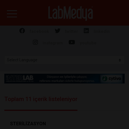
Labmedya - Laboratuv
facebook
twitter
linkedin
instagram
youtube
Toplam 11 içerik listeleniyor
STERİLİZASYON