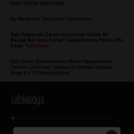
EVDE KÖPEK BESLEMEK
Bu Meslekler Tansiyonu Yükseltiyor
Kalp Sağlığında Çarpıcı Araştırma: Günde Bir
Bardak Nar Suyu Damar Tıkanıklıklarını Yüzde 30'a
Kadar
Temizliyor
Gün Ortası Şekerlemeleri Beyin Yaşlanmasını
Tersine Çeviriyor: Sadece 20 Dakika Uyumak
Beyni 6.5 Yıl Gençleştiriyor
Oğuzlar Mh. 1374. Sk 2/4 Balgat, Çankaya / Ankara
+90 312 342 22 45