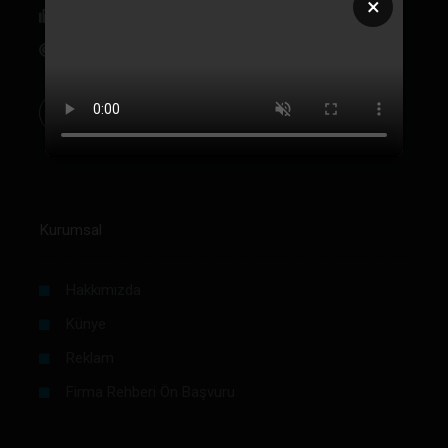
×
+90 312 342 22 46
bilgi@labmedya.com
Kurumsal
Hakkımızda
Künye
Reklam
Firma Rehberi Ön Başvuru