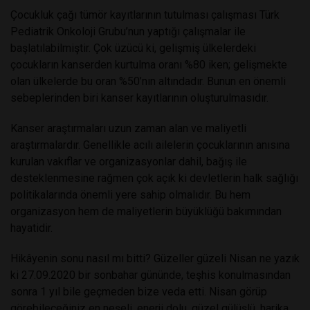
Çocukluk çağı tümör kayıtlarının tutulması çalışması Türk
Pediatrik Onkoloji Grubu’nun yaptığı çalışmalar ile
başlatılabilmiştir. Çok üzücü ki, gelişmiş ülkelerdeki
çocukların kanserden kurtulma oranı %80 iken; gelişmekte
olan ülkelerde bu oran %50’nın altındadır. Bunun en önemli
sebeplerinden biri kanser kayıtlarının oluşturulmasıdır.
Kanser araştırmaları uzun zaman alan ve maliyetli
araştırmalardır. Genellikle acılı ailelerin çocuklarının anısına
kurulan vakıflar ve organizasyonlar dahil, bağış ile
desteklenmesine rağmen çok açık ki devletlerin halk sağlığı
politikalarında önemli yere sahip olmalıdır. Bu hem
organizasyon hem de maliyetlerin büyüklüğü bakımından
hayatidir.
Hikâyenin sonu nasıl mı bitti? Güzeller güzeli Nisan ne yazık
ki 27.09.2020 bir sonbahar gününde, teşhis konulmasından
sonra 1 yıl bile geçmeden bize veda etti. Nisan görüp
görebileceğiniz en neşeli, enerji dolu, güzel gülüşlü, harika