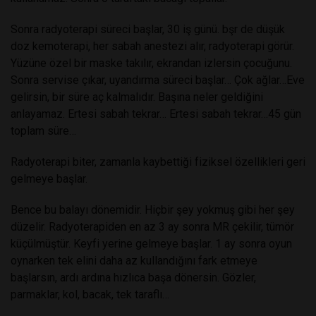
Sonra radyoterapi süreci başlar, 30 iş günü. bşr de düşük
doz kemoterapi, her sabah anestezi alır, radyoterapi görür.
Yüzüne özel bir maske takılır, ekrandan izlersin çocuğunu.
Sonra servise çıkar, uyandırma süreci başlar… Çok ağlar…Eve
gelirsin, bir süre aç kalmalıdır. Başına neler geldiğini
anlayamaz. Ertesi sabah tekrar… Ertesi sabah tekrar…45 gün
toplam süre…
Radyoterapi biter, zamanla kaybettiği fiziksel özellikleri geri
gelmeye başlar.
Bence bu balayı dönemidir. Hiçbir şey yokmuş gibi her şey
düzelir. Radyoterapiden en az 3 ay sonra MR çekilir, tümör
küçülmüştür. Keyfi yerine gelmeye başlar. 1 ay sonra oyun
oynarken tek elini daha az kullandığını fark etmeye
başlarsın, ardı ardına hızlıca başa dönersin. Gözler,
parmaklar, kol, bacak, tek taraflı…