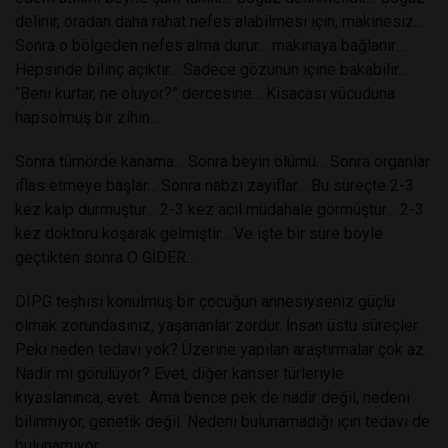
delinir, oradan daha rahat nefes alabilmesi için, makinesiz…
Sonra o bölgeden nefes alma durur… makinaya bağlanır…
Hepsinde bilinç açıktır… Sadece gözünün içine bakabilir…
“Beni kurtar, ne oluyor?” dercesine… Kısacası vücuduna
hapsolmuş bir zihin…
Sonra tümörde kanama… Sonra beyin ölümü… Sonra organlar
iflas etmeye başlar… Sonra nabzı zayıflar… Bu süreçte 2-3
kez kalp durmuştur… 2-3 kez acil müdahale görmüştür… 2-3
kez doktoru koşarak gelmiştir… Ve işte bir süre böyle
geçtikten sonra O GİDER…
DIPG teşhisi konulmuş bir çocuğun annesiyseniz güçlü
olmak zorundasınız, yaşananlar zordur. İnsan üstü süreçler.
Peki neden tedavi yok? Üzerine yapılan araştırmalar çok az.
Nadir mi görülüyor? Evet, diğer kanser türleriyle
kıyaslanınca, evet. Ama bence pek de nadir değil, nedeni
bilinmiyor, genetik değil. Nedeni bulunamadığı için tedavi de
bulunamıyor.