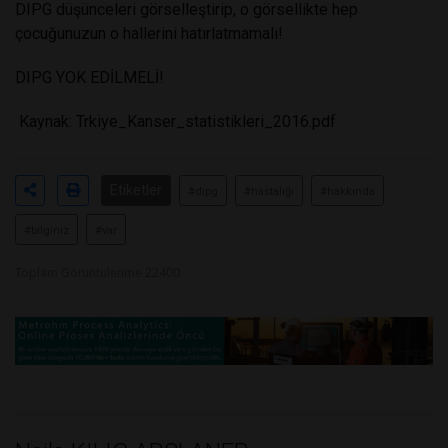
DIPG düşünceleri görselleştirip, o görsellikte hep
çocuğunuzun o hallerini hatırlatmamalı!
DIPG YOK EDİLMELİ!
Kaynak: Trkiye_Kanser_statistikleri_2016.pdf
Etiketler
#dıpg
#hastalığı
#hakkında
#bilginiz
#var
Toplam Görüntülenme 22400