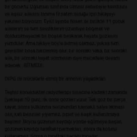
bir çocuktu. Oğlumun sınıfında olması sebebiyle kendisini
ve eşsiz ailesini tanıma fırsatım olduğu için hikâyeyi
yakinen biliyorum. Eylül ayında Nisan ile birlikte 11 çocuk
ailelerini ve tüm sevdiklerini üzüntüye boğarak ve
doldurulmayacak bir boşluk bırakarak hayata gözlerini
yumdular. Ama hikâye böyle bitmiş olamaz, yoksa tüm
gayretler boşa harcanmış olur, bir sonraki vaka, bir sonraki
aile, bir sonraki hayat sönmesin diye mücadele devam
edecek…BİTMEDİ…
DIPG ile mücadele etmiş bir annenin yaşadıkları:
Teşhis konulduktan radyoterapi sürecine kadarki zamanda
(yaklaşık 10 gün), ilk önce gözleri vurur. Tek göz bir parça
kayar, sonra yutkunma sorunundan kaynaklı salya akması
olur, katı besinler yiyemez, pipet ve kaşık kullanılmaya
başlanır. Boynu gözünün kaydığı yönde eğilmeye başlar,
gözünün kaydığı taraftaki parmakları, sonra da kolunu
kullanamaz. Sonra o taraftaki bacağı topallar.