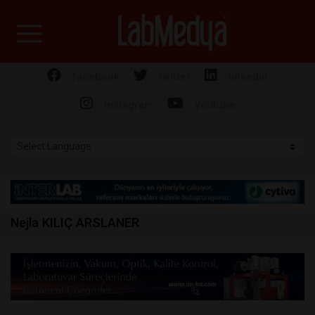
Labmedya - Laboratuv
facebook
twitter
linkedin
instagram
youtube
Nejla KILIÇ ARSLANER