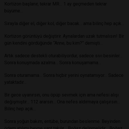
Kortizon başlanır, tekrar MR… 1 ay geçmeden tekrar
büyüme…
Sırayla diğer el, diğer kol, diğer bacak… ama bilinç hep açık…
Kortizon görüntüyü değiştirir. Aynalardan uzak tutmalısın! Bir
gün kendini gördüğünde “Anne, bu kim?” demişti…
Artık sadece destekli oturabiliyordur, sadece sıvı besinler…
Sonra konuşmada azalma… Sonra konuşamama…
Sonra oturamama… Sonra hiçbir yerini oynatamıyor… Sadece
yataktadır…
Bir gece uyanırsın, onu öpüp sevmek için ama nefesi alışı
değişmiştir… 112 ararsın… Ona nefes aldırmaya çalışırsın…
Bilinç hep açık…
Sonra yoğun bakım, entübe, burundan beslenme. Beyinden
ödem atılımı beyne şant takılır… Boğaz delinmelidir… Boğaz