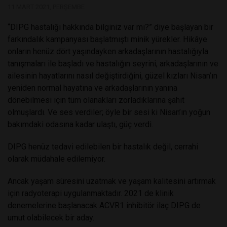
11 MART 2021, PERŞEMBE
“DIPG hastalığı hakkında bilginiz var mı?” diye başlayan bir
farkındalık kampanyası başlatmıştı minik yürekler. Hikâye
onların henüz dört yaşındayken arkadaşlarının hastalığıyla
tanışmaları ile başladı ve hastalığın seyrini, arkadaşlarının ve
ailesinin hayatlarını nasıl değiştirdiğini, güzel kızları Nisan’ın
yeniden normal hayatına ve arkadaşlarının yanına
dönebilmesi için tüm olanakları zorladıklarına şahit
olmuşlardı. Ve ses verdiler; öyle bir sesi ki Nisan’ın yoğun
bakımdaki odasına kadar ulaştı, güç verdi.
DIPG henüz tedavi edilebilen bir hastalık değil, cerrahi
olarak müdahale edilemiyor.
Ancak yaşam süresini uzatmak ve yaşam kalitesini artırmak
için radyoterapi uygulanmaktadır. 2021 de klinik
denemelerine başlanacak ACVR1 inhibitör ilaç DIPG de
umut olabilecek bir aday.