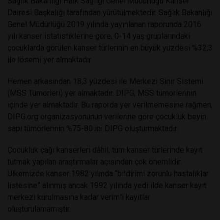
Sağlık Bakanlığı Halk Sağlığı Genel Müdürlüğü Kanser
Dairesi Başkalığı tarafından yürütülmektedir. Sağlık Bakanlığı
Genel Müdürlüğü 2019 yılında yayınlanan raporunda 2016
yılı kanser istatistiklerine göre, 0-14 yaş gruplarındaki
çocuklarda görülen kanser türlerinin en büyük yüzdesi %32,3
ile lösemi yer almaktadır.
Hemen arkasından 18,3 yüzdesi ile Merkezi Sinir Sistemi
(MSS Tümörleri) yer almaktadır. DIPG, MSS tümörlerinin
içinde yer almaktadır. Bu raporda yer verilmemesine rağmen,
DIPG.org organizasyonunun verilerine göre çocukluk beyin
sapı tümörlerinin %75-80 ini DIPG oluşturmaktadır.
Çocukluk çağı kanserleri dâhil, tüm kanser türlerinde kayıt
tutmak yapılan araştırmalar açısından çok önemlidir.
Ülkemizde kanser 1982 yılında “bildirimi zorunlu hastalıklar
listesine” alınmış ancak 1992 yılında yedi ilde kanser kayıt
merkezi kurulmasına kadar verimli kayıtlar
oluşturulamamıştır.