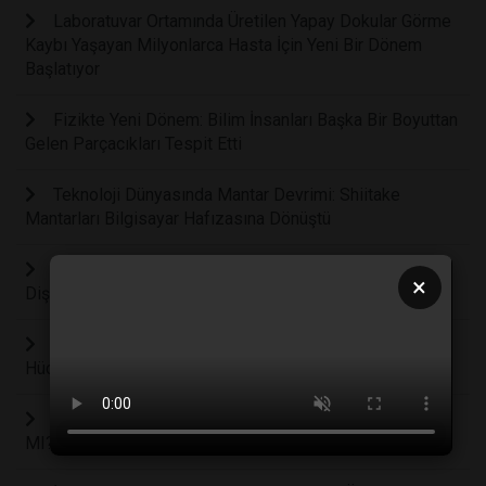
Laboratuvar Ortamında Üretilen Yapay Dokular Görme
Kaybı Yaşayan Milyonlarca Hasta İçin Yeni Bir Dönem
Başlatıyor
Fizikte Yeni Dönem: Bilim İnsanları Başka Bir Boyuttan
Gelen Parçacıkları Tespit Etti
Teknoloji Dünyasında Mantar Devrimi: Shiitake
Mantarları Bilgisayar Hafızasına Dönüştü
Yeni Diş Tozu Dişe ve Dişetine Zarar Vermeden
×
Dişleri Bembeyaz Yapıyor
Alzheimer’a Son Verecek Çığır Açan Gelişme: Beyin
Hücreleri Plakları Temizlemek İçin Yeniden Programlandı
LEGO 'AKILLI' BLOKLAR OYUNUN RUHUNA AYKIRI
MI?