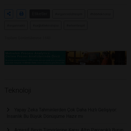
Etiketler
#organredditespiti
#tıbbiteknoloji
#organnakli
#sağlıkteknolojisi
#erkentespit
Toplam Görüntülenme 1543
Teknoloji
Yapay Zeka Tahminlerden Çok Daha Hızlı Gelişiyor:
İnsanlık Bu Büyük Dönüşüme Hazır mı
Agresif Beyin Tümörlerine Karşı: Altın Parçacıklı Burun