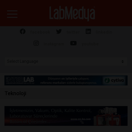
Labmedya - Laboratuv
facebook
twitter
linkedin
instagram
youtube
Teknoloji