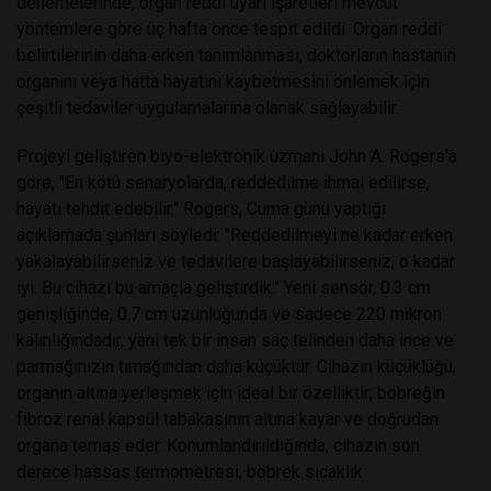
denemelerinde, organ reddi uyarı işaretleri mevcut
yöntemlere göre üç hafta önce tespit edildi. Organ reddi
belirtilerinin daha erken tanımlanması, doktorların hastanın
organını veya hatta hayatını kaybetmesini önlemek için
çeşitli tedaviler uygulamalarına olanak sağlayabilir.
Projeyi geliştiren biyo-elektronik uzmanı John A. Rogers'a
göre, "En kötü senaryolarda, reddedilme ihmal edilirse,
hayatı tehdit edebilir." Rogers, Cuma günü yaptığı
açıklamada şunları söyledi: "Reddedilmeyi ne kadar erken
yakalayabilirseniz ve tedavilere başlayabilirseniz, o kadar
iyi. Bu cihazı bu amaçla geliştirdik." Yeni sensör, 0.3 cm
genişliğinde, 0.7 cm uzunluğunda ve sadece 220 mikron
kalınlığındadır, yani tek bir insan saç telinden daha ince ve
parmağınızın tırnağından daha küçüktür. Cihazın küçüklüğü,
organın altına yerleşmek için ideal bir özelliktir; böbreğin
fibroz renal kapsül tabakasının altına kayar ve doğrudan
organa temas eder. Konumlandırıldığında, cihazın son
derece hassas termometresi, böbrek sıcaklık