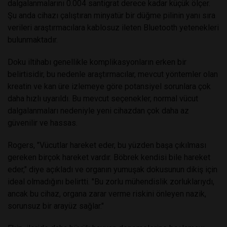
dalgalanmalarını 0.004 santigrat derece kadar küçük ölçer.
Şu anda cihazı çalıştıran minyatür bir düğme pilinin yanı sıra
verileri araştırmacılara kablosuz ileten Bluetooth yetenekleri
bulunmaktadır.
Doku iltihabı genellikle komplikasyonların erken bir
belirtisidir, bu nedenle araştırmacılar, mevcut yöntemler olan
kreatin ve kan üre izlemeye göre potansiyel sorunlara çok
daha hızlı uyarıldı. Bu mevcut seçenekler, normal vücut
dalgalanmaları nedeniyle yeni cihazdan çok daha az
güvenilir ve hassas.
Rogers, "Vücutlar hareket eder, bu yüzden başa çıkılması
gereken birçok hareket vardır. Böbrek kendisi bile hareket
eder," diye açıkladı ve organın yumuşak dokusunun dikiş için
ideal olmadığını belirtti. "Bu zorlu mühendislik zorluklarıydı,
ancak bu cihaz, organa zarar verme riskini önleyen nazik,
sorunsuz bir arayüz sağlar."