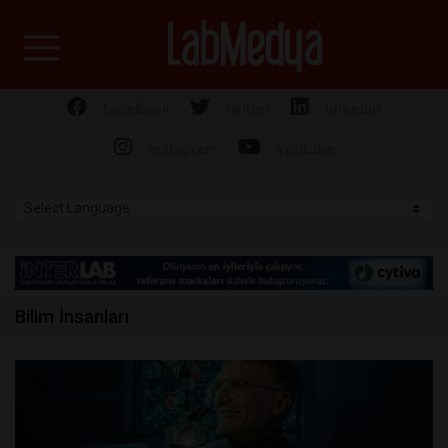
Labmedya - Laboratuv
facebook
twitter
linkedin
instagram
youtube
Bilim İnsanları