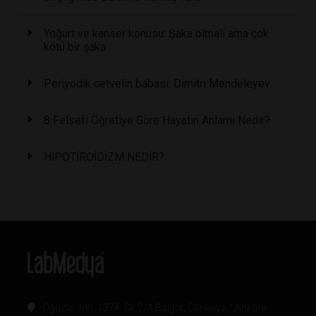
Yoğurt ve kanser konusu: Şaka olmalı ama çok
kötü bir şaka
Periyodik cetvelin babası: Dimitri Mendeleyev
8 Felsefi Öğretiye Göre Hayatın Anlamı Nedir?
HİPOTİROİDİZM NEDİR?
Oğuzlar Mh. 1374. Sk 2/4 Balgat, Çankaya / Ankara