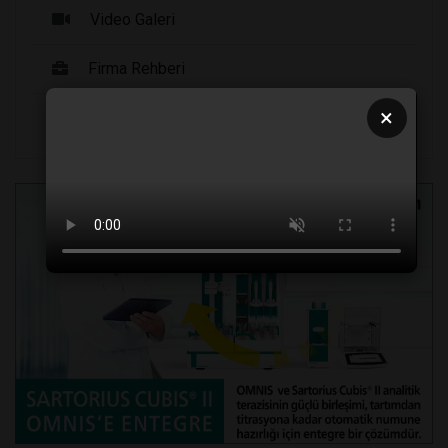
Video Galeri
Firma Rehberi
×
Seri İlanlar