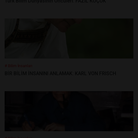
Türk Bilim Dünyasının Öncüleri: FAZIL KÜÇÜK
# Bilim İnsanları
BİR BİLİM İNSANINI ANLAMAK: KARL VON FRISCH