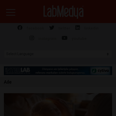
Labmedya - Laboratuv
facebook
twitter
linkedin
instagram
youtube
Aile