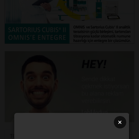
×
TOP 5
Geçmiş
Etiketler