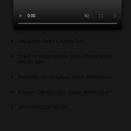
En Çok Okunanlar
Sağlığınıza Zararlı 6 Kumaş Türü
Yoğurt ve kanser konusu: Şaka olmalı ama çok
kötü bir şaka
Periyodik cetvelin babası: Dimitri Mendeleyev
8 Felsefi Öğretiye Göre Hayatın Anlamı Nedir?
HİPOTİROİDİZM NEDİR?