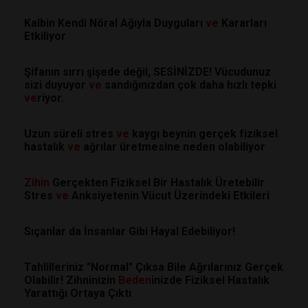
Kalbin Kendi Nöral Ağıyla Duyguları
ve
Kararları
Etkiliyor
Şifanın sırrı şişede değil, SESİNİZDE! Vücudunuz
sizi duyuyor
ve
sandığınızdan çok daha hızlı tepki
ve
riyor.
Uzun süreli stres
ve
kaygı beynin gerçek fiziksel
hastalık
ve
ağrılar üretmesine neden olabiliyor
Zihin
Gerçekten Fiziksel Bir Hastalık Üretebilir
Stres
ve
Anksiyetenin Vücut Üzerindeki Etkileri
Sıçanlar da İnsanlar Gibi Hayal Edebiliyor!
Tahlilleriniz "Normal" Çıksa Bile Ağrılarınız Gerçek
Olabilir! Zihninizin
Beden
inizde Fiziksel Hastalık
Yarattığı Ortaya Çıktı