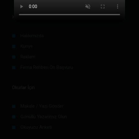
Kurumsal
Hakkımızda
Künye
Reklam
Firma Rehberi Ön Başvuru
Okurlar İçin
Makale / Yazı Gönder
Gönüllü Yazarımız Olun
Okuyucu Anketi