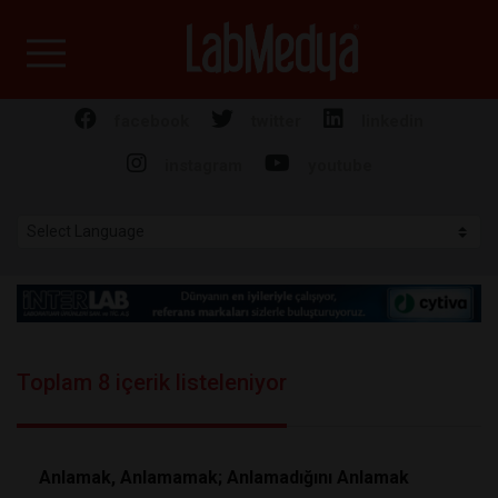
Labmedya - Laboratuv
facebook
twitter
linkedin
instagram
youtube
Toplam 8 içerik listeleniyor
Anlamak, Anlamamak; Anlamadığını Anlamak