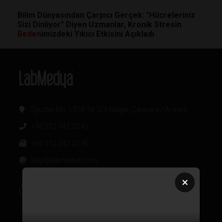
Bilim Dünyasından Çarpıcı Gerçek: "Hücreleriniz
Sizi Dinliyor" Diyen Uzmanlar, Kronik Stresin
Beden
imizdeki Yıkıcı Etkisini Açıkladı
Oğuzlar Mh. 1374. Sk 2/4 Balgat, Çankaya / Ankara
+90 312 342 22 45
+90 312 342 22 46
bilgi@labmedya.com
×