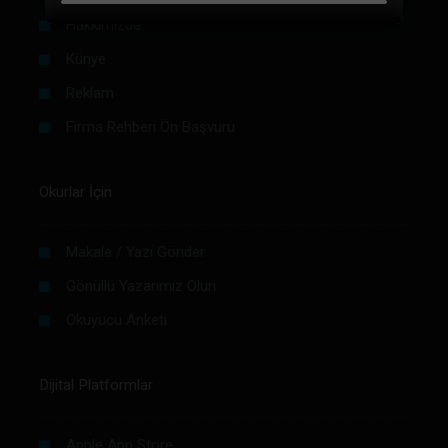
Hakkımızda
Künye
Reklam
Firma Rehberi Ön Başvuru
Okurlar İçin
Makale / Yazı Gönder
Gönüllü Yazarımız Olun
Okuyucu Anketi
Dijital Platformlar
Apple App Store