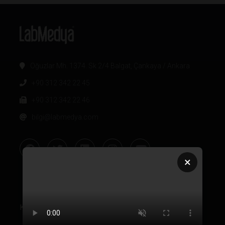
Oğuzlar Mh. 1374. Sk 2/4 Balgat, Çankaya / Ankara
+90 312 342 22 45
+90 312 342 22 46
bilgi@labmedya.com
×
Kurumsal