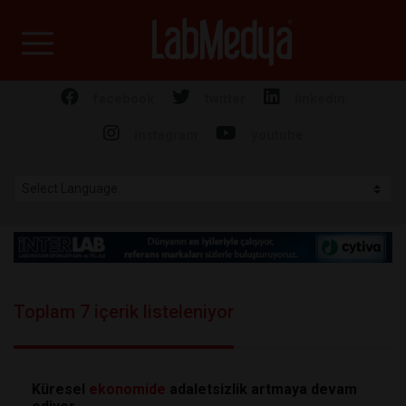
Labmedya - Laboratuv
facebook
twitter
linkedin
instagram
youtube
Toplam 7 içerik listeleniyor
Küresel
ekonomide
adaletsizlik artmaya devam