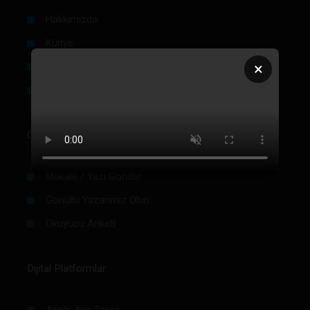
Hakkımızda
Künye
×
Reklam
Firma Rehberi Ön Başvuru
Okurlar İçin
Makale / Yazı Gönder
Gönüllü Yazarımız Olun
Okuyucu Anketi
Dijital Platformlar
Apple App Store