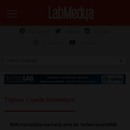
Labmedya - Laboratuv
facebook
twitter
linkedin
instagram
youtube
Toplam 1 içerik listeleniyor
Bitki hastalıklarına karşı yeni bir tedavi keşfedildi