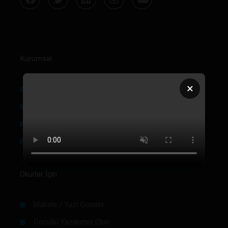
Kurumsal
×
Hakkımızda
Künye
Reklam
Firma Rehberi Ön Başvuru
Okurlar İçin
Makale / Yazı Gönder
Gönüllü Yazarımız Olun