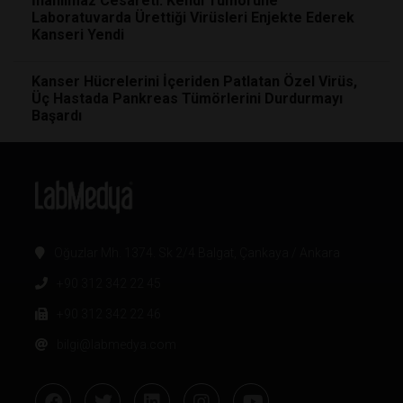
İnanılmaz Cesareti: Kendi Tümörüne
Laboratuvarda Ürettiği Virüsleri Enjekte Ederek
Kanseri Yendi
Kanser Hücrelerini İçeriden Patlatan Özel Virüs,
Üç Hastada Pankreas Tümörlerini Durdurmayı
Başardı
Oğuzlar Mh. 1374. Sk 2/4 Balgat, Çankaya / Ankara
+90 312 342 22 45
+90 312 342 22 46
bilgi@labmedya.com