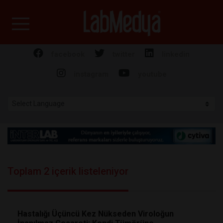
Labmedya - Laboratuv
facebook
twitter
linkedin
instagram
youtube
Toplam 2 içerik listeleniyor
Hastalığı Üçüncü Kez Nükseden Viroloğun