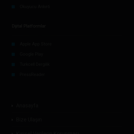
Okuyucu Anketi
Dijital Platformlar
Apple App Store
Google Play
Turkcell Dergilik
PressReader
Anasayfa
Bize Ulaşın
Kişisel Verilerin Korunması